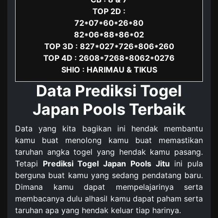
TOP 2D
:
72*07*60*26*80
82*06*88*86*02
TOP 3D
:
827*027*726*806*260
TOP 4D
:
2608*7268*8062*0276
SHIO
:
HARIMAU & TIKUS
Data Prediksi Togel
Japan Pools Terbaik
Data yang kita bagikan ini hendak membantu
kamu buat menolong kamu buat memastikan
taruhan angka togel yang hendak kamu pasang.
Tetapi
Prediksi Togel Japan Pools Jitu
ini pula
berguna buat kamu yang sedang pendatang baru.
Dimana kamu dapat mempelajarinya serta
membacanya dulu alhasil kamu dapat paham serta
taruhan apa yang hendak keluar tiap harinya.