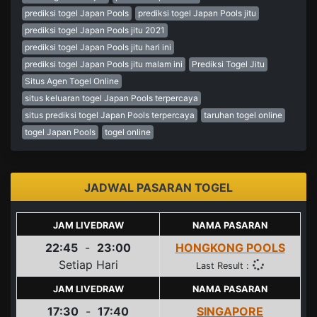
prediksi togel Japan Pools
prediksi togel Japan Pools jitu
prediksi togel Japan Pools jitu 2021
prediksi togel Japan Pools jitu hari ini
prediksi togel Japan Pools jitu malam ini
Prediksi Togel Jitu
Situs Agen Togel Online
situs keluaran togel Japan Pools terpercaya
situs prediksi togel Japan Pools terpercaya
taruhan togel online
togel Japan Pools
togel online
JADWAL PASARAN TOGEL
JAM LIVEDRAW
NAMA PASARAN
22:45
-
23:00
HONGKONG POOLS
Setiap Hari
Last Result :
JAM LIVEDRAW
NAMA PASARAN
17:30
-
17:40
SINGAPORE