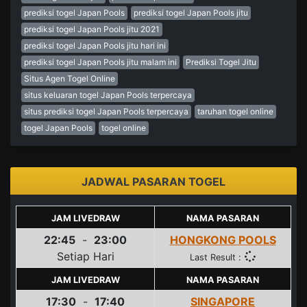
prediksi togel Japan Pools
prediksi togel Japan Pools jitu
prediksi togel Japan Pools jitu 2021
prediksi togel Japan Pools jitu hari ini
prediksi togel Japan Pools jitu malam ini
Prediksi Togel Jitu
Situs Agen Togel Online
situs keluaran togel Japan Pools terpercaya
situs prediksi togel Japan Pools terpercaya
taruhan togel online
togel Japan Pools
togel online
JADWAL PASARAN TOGEL
JAM LIVEDRAW
NAMA PASARAN
22:45
-
23:00
HONGKONG POOLS
Setiap Hari
Last Result :
JAM LIVEDRAW
NAMA PASARAN
17:30
-
17:40
SINGAPORE