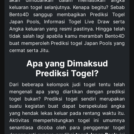
keluaran togel selanjutnya. Kenapa begitu? Sebab
Bento4D sanggup membagikan Prediksi Togel
Japan Pools, Informasi Togel Live Draw serta
Angka keluaran yang resmi pastinya. Hingga telah
tidak salah lagi apabila kamu merambah Bento4D
buat memperoleh Prediksi togel Japan Pools yang
cermat serta Jitu.
Apa yang Dimaksud
Prediksi Togel?
Dari beberapa kelompok judi togel tentu telah
mengenali apa yang diartikan dengan prediksi
togel bukan? Prediksi togel sendiri merupakan
suatu kegiatan buat dapat berspekulasi angka
yang hendak lekas keluar pada rentang waktu itu.
Aktivitas memperhitungkan togel ini umumnya
senantiasa dicoba oleh para penggemar togel