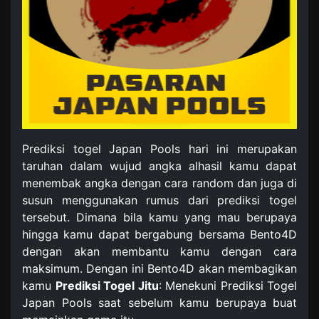
Prediksi togel Japan Pools hari ini merupakan
taruhan dalam wujud angka alhasil kamu dapat
menembak angka dengan cara random dan juga di
susun menggunakan rumus dari prediksi togel
tersebut. Dimana bila kamu yang mau berupaya
hingga kamu dapat bergabung bersama Bento4D
dengan akan membantu kamu dengan cara
maksimum. Dengan ini Bento4D akan membagikan
kamu
Prediksi Togel Jitu
: Menekuni Prediksi Togel
Japan Pools saat sebelum kamu berupaya buat