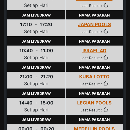
Setiap Hari
Last Result :
JAM LIVEDRAW
NAMA PASARAN
17:10
-
17:20
JAPAN POOLS
Setiap Hari
Last Result :
JAM LIVEDRAW
NAMA PASARAN
10:40
-
11:00
ISRAEL 4D
Setiap Hari
Last Result :
JAM LIVEDRAW
NAMA PASARAN
21:00
-
21:20
KUBA LOTTO
Setiap Hari
Last Result :
JAM LIVEDRAW
NAMA PASARAN
14:40
-
15:00
LEGIAN POOLS
Setiap Hari
Last Result :
JAM LIVEDRAW
NAMA PASARAN
00:00
-
00:20
MEDELLIN POOLS