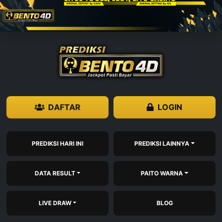
DAFTAR
LOGIN
PREDIKSI HARI INI
PREDIKSI LAINNYA
DATA RESULT
PAITO WARNA
LIVE DRAW
BLOG