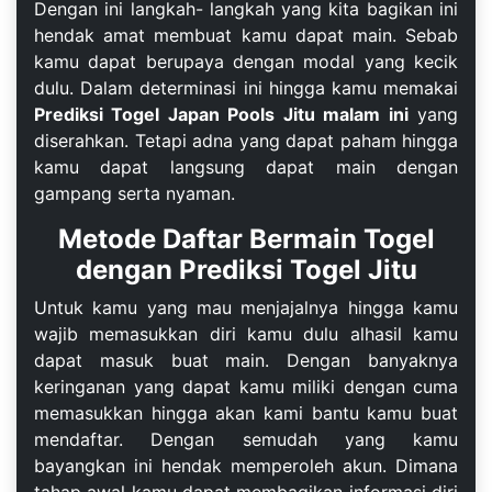
Dengan ini langkah- langkah yang kita bagikan ini
hendak amat membuat kamu dapat main. Sebab
kamu dapat berupaya dengan modal yang kecik
dulu. Dalam determinasi ini hingga kamu memakai
Prediksi Togel Japan Pools Jitu malam ini
yang
diserahkan. Tetapi adna yang dapat paham hingga
kamu dapat langsung dapat main dengan
gampang serta nyaman.
Metode Daftar Bermain Togel
dengan Prediksi Togel Jitu
Untuk kamu yang mau menjajalnya hingga kamu
wajib memasukkan diri kamu dulu alhasil kamu
dapat masuk buat main. Dengan banyaknya
keringanan yang dapat kamu miliki dengan cuma
memasukkan hingga akan kami bantu kamu buat
mendaftar. Dengan semudah yang kamu
bayangkan ini hendak memperoleh akun. Dimana
tahap awal kamu dapat membagikan informasi diri