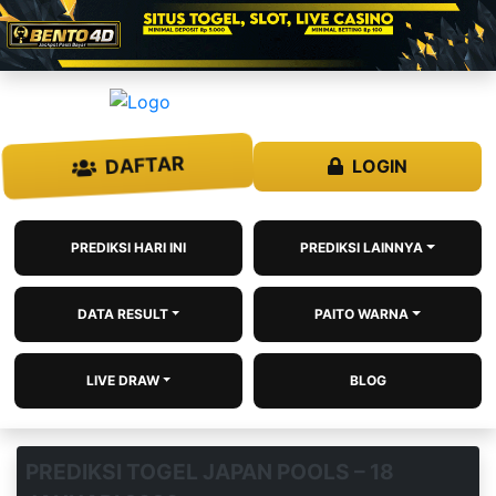
DAFTAR
LOGIN
PREDIKSI HARI INI
PREDIKSI LAINNYA
DATA RESULT
PAITO WARNA
LIVE DRAW
BLOG
PREDIKSI TOGEL JAPAN POOLS – 18