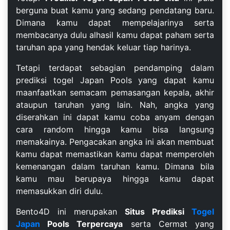
berguna buat kamu yang sedang pendatang baru.
Dimana kamu dapat mempelajarinya serta
membacanya dulu alhasil kamu dapat paham serta
taruhan apa yang hendak keluar tiap harinya.
Tetapi terdapat sebagian pendamping dalam
prediksi togel Japan Pools yang dapat kamu
maanfaatkan semacam pemasangan kepala, akhir
ataupun taruhan yang lain. Nah, angka yang
diserahkan ini dapat kamu coba anyam dengan
cara random hingga kamu bisa langsung
memakainya. Pengacakan angka ini akan membuat
kamu dapat memastikan kamu dapat memperoleh
kemenangan dalam taruhan kamu. Dimana bila
kamu mau berupaya hingga kamu dapat
memasukkan diri dulu.
Bento4D ini merupakan
Situs Prediksi
Togel
Japan
Pools Terpercaya
serta Cermat yang