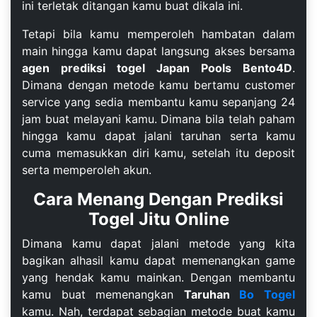
ini terletak ditangan kamu buat dikala ini.
Tetapi bila kamu memperoleh hambatan dalam
main hingga kamu dapat langsung akses bersama
agen prediksi togel Japan Pools Bento4D
.
Dimana dengan metode kamu bertamu customer
service yang sedia membantu kamu sepanjang 24
jam buat melayani kamu. Dimana bila telah paham
hingga kamu dapat jalani taruhan serta kamu
cuma memasukkan diri kamu, setelah itu deposit
serta memperoleh akun.
Cara Menang Dengan Prediksi
Togel Jitu Online
Dimana kamu dapat jalani metode yang kita
bagikan alhasil kamu dapat memenangkan game
yang hendak kamu mainkan. Dengan membantu
kamu buat memenangkan
Taruhan
Bo Togel
kamu. Nah, terdapat sebagian metode buat kamu