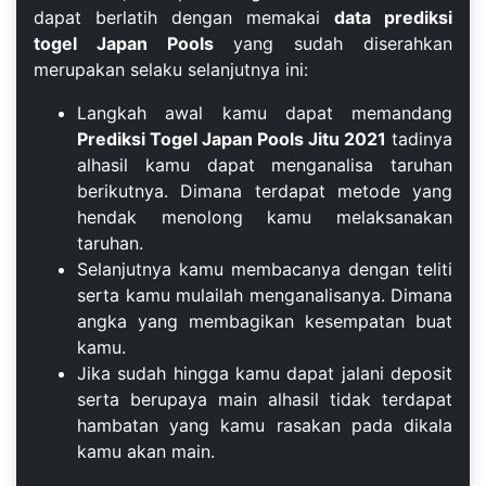
dapat berlatih dengan memakai
data prediksi
togel Japan Pools
yang sudah diserahkan
merupakan selaku selanjutnya ini:
Langkah awal kamu dapat memandang
Prediksi Togel Japan Pools Jitu 2021
tadinya
alhasil kamu dapat menganalisa taruhan
berikutnya. Dimana terdapat metode yang
hendak menolong kamu melaksanakan
taruhan.
Selanjutnya kamu membacanya dengan teliti
serta kamu mulailah menganalisanya. Dimana
angka yang membagikan kesempatan buat
kamu.
Jika sudah hingga kamu dapat jalani deposit
serta berupaya main alhasil tidak terdapat
hambatan yang kamu rasakan pada dikala
kamu akan main.