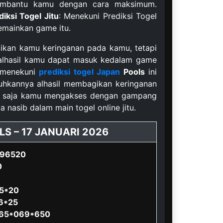
mbantu kamu dengan cara maksimum.
diksi Togel Jitu
: Menekuni Prediksi Togel
emainkan game itu.
gikan kamu keringanan pada kamu, tetapi
 alhasil kamu dapat masuk kedalam game
t menekuni
prediksi togel Japan
Pools
ini
uhkannya alhasil membagikan keringanan
ng saja kamu mengakses dengan gampang
nasib dalam main togel online jitu.
LS – 17 JANUARI 2026
96520
0
5*20
6*25
65*069*650