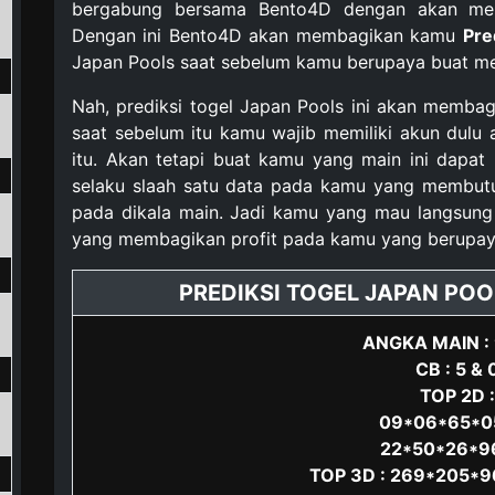
bergabung bersama Bento4D dengan akan me
Dengan ini Bento4D akan membagikan kamu
Pre
Japan Pools saat sebelum kamu berupaya buat m
Nah, prediksi togel Japan Pools ini akan memba
saat sebelum itu kamu wajib memiliki akun dulu
itu. Akan tetapi buat kamu yang main ini dapa
selaku slaah satu data pada kamu yang membut
pada dikala main. Jadi kamu yang mau langsu
yang membagikan profit pada kamu yang berupaya 
PREDIKSI TOGEL JAPAN POO
ANGKA MAIN
:
CB
:
5 & 
TOP 2D
:
09*06*65*0
22*50*26*9
TOP 3D
:
269*205*9