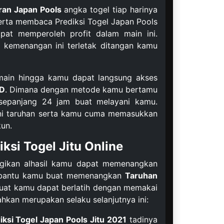
aran Japan Pools
angka togel tiap harinya
erta membaca Prediksi Togel Japan Pools
at memperoleh profit dalam main ini.
l kemenangan ini terletak ditangan kamu
main hingga kamu dapat langsung akses
4D
. Dimana dengan metode kamu bertamu
sepanjang 24 jam buat melayani kamu.
ani taruhan serta kamu cuma memasukkan
kun.
si Togel Jitu Online
agikan alhasil kamu dapat memenangkan
bantu kamu buat memenangkan
Taruhan
uat kamu dapat berlatih dengan memakai
hkan merupakan selaku selanjutnya ini:
iksi Togel Japan Pools Jitu 2021
tadinya