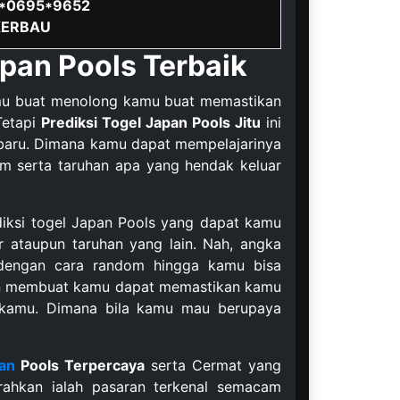
*0695*9652
KERBAU
apan Pools Terbaik
amu buat menolong kamu buat memastikan
Tetapi
Prediksi Togel Japan Pools Jitu
ini
baru. Dimana kamu dapat mempelajarinya
m serta taruhan apa yang hendak keluar
iksi togel Japan Pools yang dapat kamu
 ataupun taruhan yang lain. Nah, angka
dengan cara random hingga kamu bisa
an membuat kamu dapat memastikan kamu
kamu. Dimana bila kamu mau berupaya
an
Pools Terpercaya
serta Cermat yang
erahkan ialah pasaran terkenal semacam