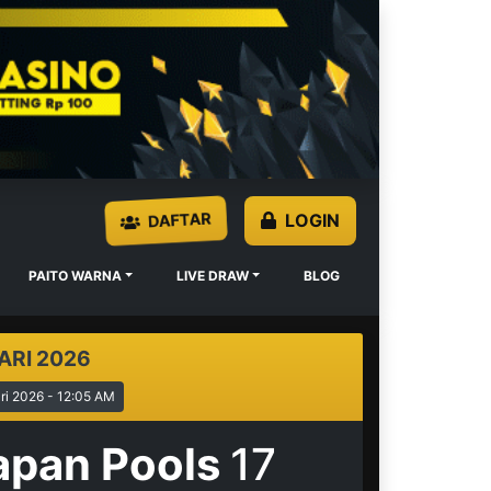
DAFTAR
LOGIN
PAITO WARNA
LIVE DRAW
BLOG
ARI 2026
i 2026 - 12:05 AM
Japan Pools
17