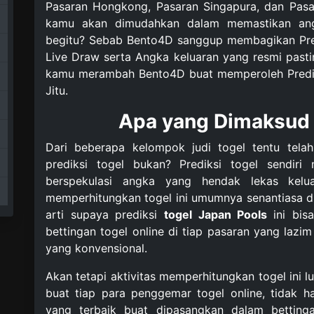
Pasaran Hongkong, Pasaran Singapura, dan Pasar
kamu akan dimudahkan dalam memastikan angk
begitu? Sebab Bento4D sanggup membagikan Predi
Live Draw serta Angka keluaran yang resmi pastin
kamu merambah Bento4D buat memperoleh Predik
Jitu.
Apa yang Dimaksud 
Dari beberapa kelompok judi togel tentu tela
prediksi togel bukan? Prediksi togel sendir
berspekulasi angka yang hendak lekas kelua
memperhitungkan togel ini umumnya senantiasa d
arti supaya prediksi
togel Japan Pools
ini bi
bettingan togel online di tiap pasaran yang la
yang konvensional.
Akan tetapi aktivitas memperhitungkan togel ini
buat tiap para penggemar togel online, tidak
yang terbaik buat dipasangkan dalam bettin