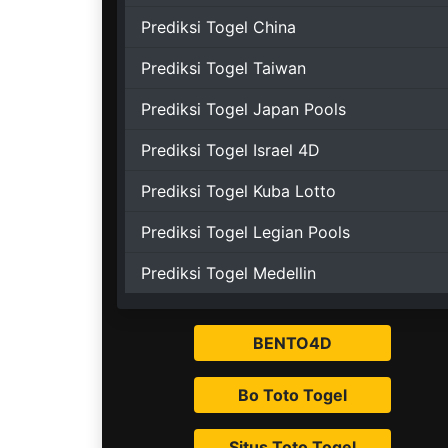
Prediksi Togel China
Prediksi Togel Taiwan
Prediksi Togel Japan Pools
Prediksi Togel Israel 4D
Prediksi Togel Kuba Lotto
Prediksi Togel Legian Pools
Prediksi Togel Medellin
BENTO4D
Bo Toto Togel
Situs Toto Togel