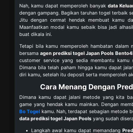
Nah, kamu dapat memperoleh banyak
data Kelu
dengan gampang. Bagikan taruhan togel terbaik s
Jitu dengan cermat hendak membuat kamu dap
Maanfaatkan modal kamu sebaik bisa jadi alhasi
buat dikala ini.
Tetapi bila kamu memperoleh hambatan dalam 
bersama
agen prediksi togel Japan Pools Bento
customer service yang sedia membantu kamu 
Dimana bila telah paham hingga kamu dapat jal
diri kamu, setelah itu deposit serta memperoleh a
Cara Menang Dengan Predik
Dimana kamu dapat jalani metode yang kita b
game yang hendak kamu mainkan. Dengan mem
Bo Togel
kamu. Nah, terdapat sebagian metode b
data prediksi togel Japan Pools
yang sudah disera
Langkah awal kamu dapat memandang
Pred