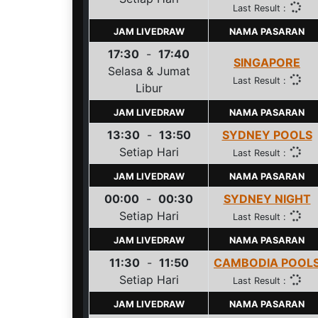
Last Result :
JAM LIVEDRAW
NAMA PASARAN
17:30
-
17:40
SINGAPORE
Selasa & Jumat
Last Result :
Libur
JAM LIVEDRAW
NAMA PASARAN
13:30
-
13:50
SYDNEY POOLS
Setiap Hari
Last Result :
JAM LIVEDRAW
NAMA PASARAN
00:00
-
00:30
SYDNEY NIGHT
Setiap Hari
Last Result :
JAM LIVEDRAW
NAMA PASARAN
11:30
-
11:50
CAMBODIA POOL
Setiap Hari
Last Result :
JAM LIVEDRAW
NAMA PASARAN