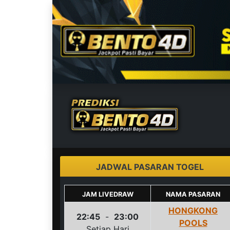
JADWAL PASARAN TOGEL
JAM LIVEDRAW
NAMA PASARAN
HONGKONG
22:45
-
23:00
POOLS
Setiap Hari