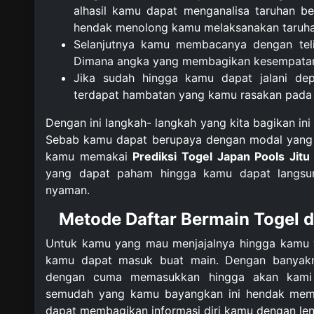
alhasil kamu dapat menganalisa taruhan b
hendak menolong kamu melaksanakan taruha
Selanjutnya kamu membacanya dengan telit
Dimana angka yang membagikan kesempatan
Jika sudah hingga kamu dapat jalani depo
terdapat hambatan yang kamu rasakan pada 
Dengan ini langkah- langkah yang kita bagikan i
Sebab kamu dapat berupaya dengan modal yang ke
kamu memakai
Prediksi Togel Japan Pools Jitu
yang dapat paham hingga kamu dapat langsu
nyaman.
Metode Daftar Bermain Togel d
Untuk kamu yang mau menjajalnya hingga kamu w
kamu dapat masuk buat main. Dengan banyakn
dengan cuma memasukkan hingga akan kami 
semudah yang kamu bayangkan ini hendak mem
dapat membagikan informasi diri kamu dengan le