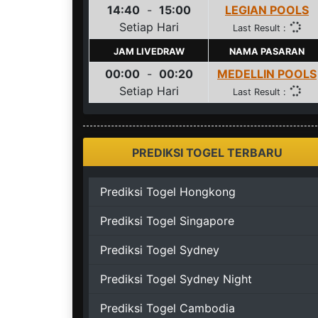
14:40
-
15:00
LEGIAN POOLS
Setiap Hari
Last Result :
JAM LIVEDRAW
NAMA PASARAN
00:00
-
00:20
MEDELLIN POOLS
Setiap Hari
Last Result :
PREDIKSI TOGEL TERBARU
Prediksi Togel Hongkong
Prediksi Togel Singapore
Prediksi Togel Sydney
Prediksi Togel Sydney Night
Prediksi Togel Cambodia