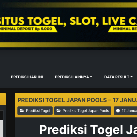
PREDIKSI HARI INI
PREDIKSI LAINNYA
DATA RESULT
PREDIKSI TOGEL JAPAN POOLS – 17 JANU
Prediksi Togel
Prediksi Togel Japan Pools
17 Januar
Prediksi Togel 