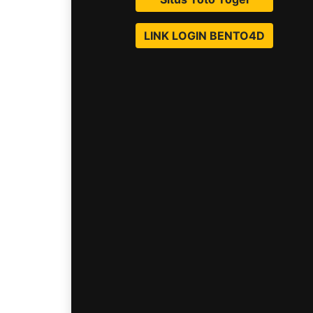
LINK LOGIN BENTO4D