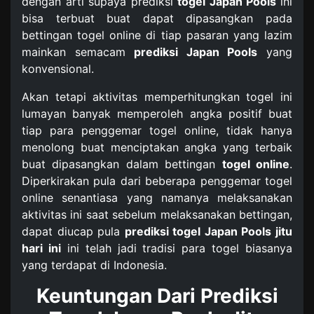
dengan arti supaya prediksi
togel Japan Pools
ini
bisa terbuat buat dapat dipasangkan pada
bettingan togel online di tiap pasaran yang lazim
mainkan semacam
prediksi Japan Pools
yang
konvensional.
Akan tetapi aktivitas memperhitungkan togel ini
lumayan banyak memperoleh angka positif buat
tiap para penggemar togel online, tidak hanya
menolong buat menciptakan angka yang terbaik
buat dipasangkan dalam bettingan
togel online
.
Diperkirakan pula dari beberapa penggemar togel
online senantiasa yang namanya melaksanakan
aktivitas ini saat sebelum melaksanakan bettingan,
dapat diucap pula
prediksi togel Japan Pools jitu
hari ini
ini telah jadi tradisi para togel biasanya
yang terdapat di Indonesia.
Keuntungan Dari Prediksi