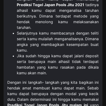
Prediksi Togel Japan Pools Jitu 2021
tadinya
alhasil kamu dapat menganalisa taruhan
berikutnya. Dimana terdapat metode yang
hendak menolong kamu melaksanakan
taruhan.
Selanjutnya kamu membacanya dengan teliti
serta kamu mulailah menganalisanya. Dimana
angka yang membagikan kesempatan buat
kamu.
Jika sudah hingga kamu dapat jalani deposit
serta berupaya main alhasil tidak terdapat
hambatan yang kamu rasakan pada dikala
kamu akan main.
Dengan ini langkah- langkah yang kita bagikan ini
hendak amat membuat kamu dapat main. Sebab
kamu dapat berupaya dengan modal yang kecik
dulu. Dalam determinasi ini hingga kamu memakai
Prediksi Togel Japan Pools Jitu malam ini
yang