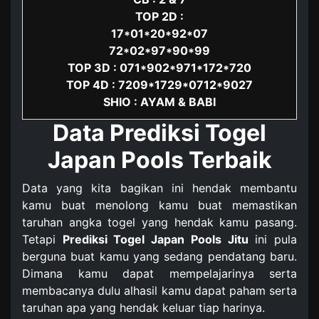
TOP 2D
:
17*01*20*92*07
72*02*97*90*99
TOP 3D
:
071*902*971*172*720
TOP 4D
:
7209*1729*0712*9027
SHIO
:
AYAM & BABI
Data Prediksi Togel
Japan Pools Terbaik
Data yang kita bagikan ini hendak membantu
kamu buat menolong kamu buat memastikan
taruhan angka togel yang hendak kamu pasang.
Tetapi
Prediksi Togel Japan Pools Jitu
ini pula
berguna buat kamu yang sedang pendatang baru.
Dimana kamu dapat mempelajarinya serta
membacanya dulu alhasil kamu dapat paham serta
taruhan apa yang hendak keluar tiap harinya.