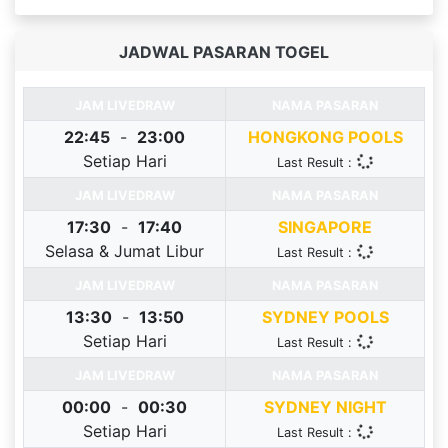
JADWAL PASARAN TOGEL
JAM LIVEDRAW
NAMA PASARAN
22:45
-
23:00
HONGKONG POOLS
Setiap Hari
Last Result :
JAM LIVEDRAW
NAMA PASARAN
17:30
-
17:40
SINGAPORE
Selasa & Jumat Libur
Last Result :
JAM LIVEDRAW
NAMA PASARAN
13:30
-
13:50
SYDNEY POOLS
Setiap Hari
Last Result :
JAM LIVEDRAW
NAMA PASARAN
00:00
-
00:30
SYDNEY NIGHT
Setiap Hari
Last Result :