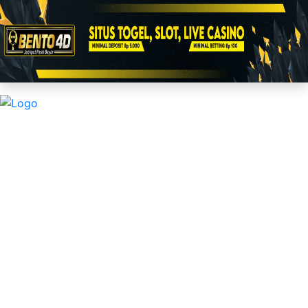
DAFTAR
LOGIN
Prediksi Hari Ini
Prediksi Lainnya
Data Result
Paito Warna