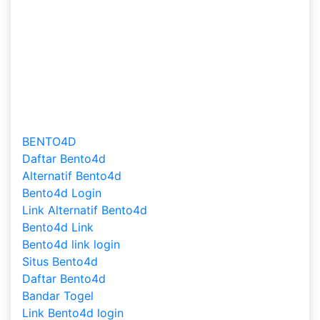
Pools Jitu dan Akurat
yang sudah diserahkan
pada kamu tiap harinya. Tetapi kamu dapat
melihatnya dengan cara detail buat memperoleh
taruhan yang maksimum dalam main. Sehabis itu,
kamu dapat menekuni alhasil anda memperoleh
banyak data prediksi togel Japan Pools dengan
kemenangan kamu.
BENTO4D
Daftar Bento4d
Alternatif Bento4d
Bento4d Login
Link Alternatif Bento4d
Bento4d Link
Bento4d link login
Situs Bento4d
Daftar Bento4d
Bandar Togel
Link Bento4d login