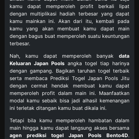
kamu dapat memperoleh profit berkali lipat
dengan multiplikasi hadiah terbesar yang dapat
kamu mainkan ini. Akan dari itu, kembali pada
kamu yang akan membuat kamu dapat main
dengan bagus buat memperoleh suatu keuntungan
terbesar.
Nah, kamu dapat memperoleh banyak
data
Keluaran Japan Pools
angka togel tiap harinya
dengan gampang. Bagikan taruhan togel terbaik
serta membaca Prediksi Togel Japan Pools Jitu
dengan cermat hendak membuat kamu dapat
memperoleh profit dalam main ini. Maanfaatkan
modal kamu sebaik bisa jadi alhasil kemenangan
ini terletak ditangan kamu buat dikala ini.
Tetapi bila kamu memperoleh hambatan dalam
main hingga kamu dapat langsung akses bersama
agen prediksi togel Japan Pools Bento4D
.