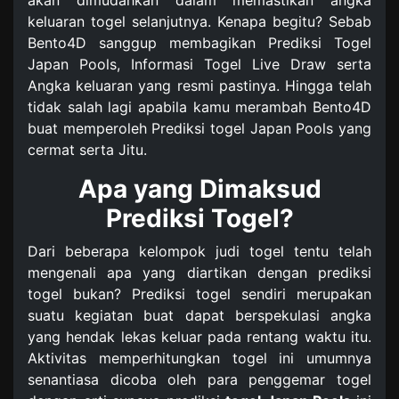
keluaran togel selanjutnya. Kenapa begitu? Sebab
Bento4D sanggup membagikan Prediksi Togel
Japan Pools, Informasi Togel Live Draw serta
Angka keluaran yang resmi pastinya. Hingga telah
tidak salah lagi apabila kamu merambah Bento4D
buat memperoleh Prediksi togel Japan Pools yang
cermat serta Jitu.
Apa yang Dimaksud
Prediksi Togel?
Dari beberapa kelompok judi togel tentu telah
mengenali apa yang diartikan dengan prediksi
togel bukan? Prediksi togel sendiri merupakan
suatu kegiatan buat dapat berspekulasi angka
yang hendak lekas keluar pada rentang waktu itu.
Aktivitas memperhitungkan togel ini umumnya
senantiasa dicoba oleh para penggemar togel