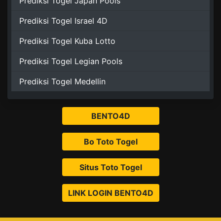
Prediksi Togel Japan Pools
Prediksi Togel Israel 4D
Prediksi Togel Kuba Lotto
Prediksi Togel Legian Pools
Prediksi Togel Medellin
BENTO4D
Bo Toto Togel
Situs Toto Togel
LINK LOGIN BENTO4D