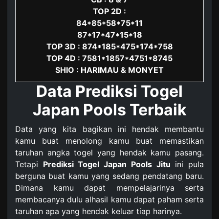
TOP 2D
:
84*85*58*75*11
87*17*47*15*18
TOP 3D
:
874*185*475*174*758
TOP 4D
:
7581*1857*4751*8745
SHIO
:
HARIMAU & MONYET
Data Prediksi Togel
Japan Pools Terbaik
Data yang kita bagikan ini hendak membantu
kamu buat menolong kamu buat memastikan
taruhan angka togel yang hendak kamu pasang.
Tetapi
Prediksi Togel Japan Pools Jitu
ini pula
berguna buat kamu yang sedang pendatang baru.
Dimana kamu dapat mempelajarinya serta
membacanya dulu alhasil kamu dapat paham serta
taruhan apa yang hendak keluar tiap harinya.