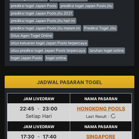
prediksi togel Japan Pools
prediksi togel Japan Pools jitu
prediksi togel Japan Pools jitu 2021
prediksi togel Japan Pools jitu hari ini
prediksi togel Japan Pools jitu malam ini
Prediksi Togel Jitu
Situs Agen Togel Online
situs keluaran togel Japan Pools terpercaya
situs prediksi togel Japan Pools terpercaya
taruhan togel online
togel Japan Pools
togel online
JADWAL PASARAN TOGEL
JAM LIVEDRAW
NAMA PASARAN
22:45
-
23:00
HONGKONG POOLS
Setiap Hari
Last Result :
JAM LIVEDRAW
NAMA PASARAN
17:30
-
17:40
SINGAPORE