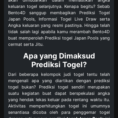
keluaran togel selanjutnya. Kenapa begitu? Sebab
Bento4D sanggup membagikan Prediksi Togel
Japan Pools, Informasi Togel Live Draw serta
Angka keluaran yang resmi pastinya. Hingga telah
tidak salah lagi apabila kamu merambah Bento4D
buat memperoleh Prediksi togel Japan Pools yang
cermat serta Jitu.
Apa yang Dimaksud
Prediksi Togel?
Dari beberapa kelompok judi togel tentu telah
mengenali apa yang diartikan dengan prediksi
togel bukan? Prediksi togel sendiri merupakan
suatu kegiatan buat dapat berspekulasi angka
yang hendak lekas keluar pada rentang waktu itu.
Aktivitas memperhitungkan togel ini umumnya
senantiasa dicoba oleh para penggemar togel