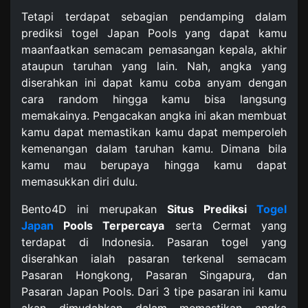
Tetapi terdapat sebagian pendamping dalam
prediksi togel Japan Pools yang dapat kamu
maanfaatkan semacam pemasangan kepala, akhir
ataupun taruhan yang lain. Nah, angka yang
diserahkan ini dapat kamu coba anyam dengan
cara random hingga kamu bisa langsung
memakainya. Pengacakan angka ini akan membuat
kamu dapat memastikan kamu dapat memperoleh
kemenangan dalam taruhan kamu. Dimana bila
kamu mau berupaya hingga kamu dapat
memasukkan diri dulu.
Bento4D ini merupakan
Situs Prediksi
Togel
Japan
Pools Terpercaya
serta Cermat yang
terdapat di Indonesia. Pasaran togel yang
diserahkan ialah pasaran terkenal semacam
Pasaran Hongkong, Pasaran Singapura, dan
Pasaran Japan Pools. Dari 3 tipe pasaran ini kamu
akan dimudahkan dalam memastikan angka