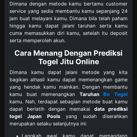
Dimana dengan metode kamu bertamu customer
service yang sedia membantu kamu sepanjang 24
jam buat melayani kamu. Dimana bila telah paham
hingga kamu dapat jalani taruhan serta kamu
cuma memasukkan diri kamu, setelah itu deposit
serta memperoleh akun.
Cara Menang Dengan Prediksi
Togel Jitu Online
Dimana kamu dapat jalani metode yang kita
bagikan alhasil kamu dapat memenangkan game
yang hendak kamu mainkan. Dengan membantu
kamu buat memenangkan
Taruhan
Bo Togel
kamu. Nah, terdapat sebagian metode buat kamu
dapat berlatih dengan memakai
data prediksi
togel Japan Pools
yang sudah diserahkan
merupakan selaku selanjutnya ini:
Langkah awal kamu dapat memandang