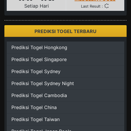
Setiap Hari
Last Result :
PREDIKSI TOGEL TERBARU
Prediksi Togel Hongkong
Prediksi Togel Singapore
Prediksi Togel Sydney
Prediksi Togel Sydney Night
Prediksi Togel Cambodia
Prediksi Togel China
Prediksi Togel Taiwan