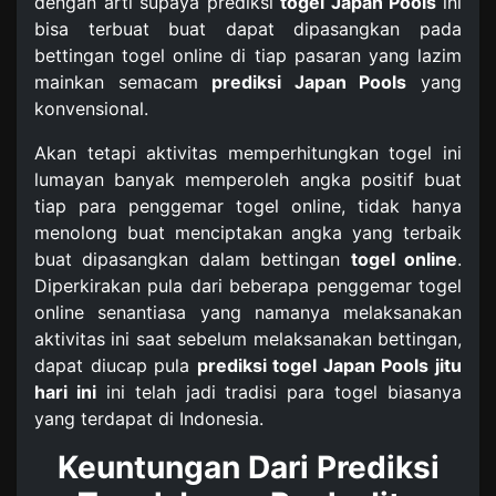
dengan arti supaya prediksi
togel Japan Pools
ini
bisa terbuat buat dapat dipasangkan pada
bettingan togel online di tiap pasaran yang lazim
mainkan semacam
prediksi Japan Pools
yang
konvensional.
Akan tetapi aktivitas memperhitungkan togel ini
lumayan banyak memperoleh angka positif buat
tiap para penggemar togel online, tidak hanya
menolong buat menciptakan angka yang terbaik
buat dipasangkan dalam bettingan
togel online
.
Diperkirakan pula dari beberapa penggemar togel
online senantiasa yang namanya melaksanakan
aktivitas ini saat sebelum melaksanakan bettingan,
dapat diucap pula
prediksi togel Japan Pools jitu
hari ini
ini telah jadi tradisi para togel biasanya
yang terdapat di Indonesia.
Keuntungan Dari Prediksi