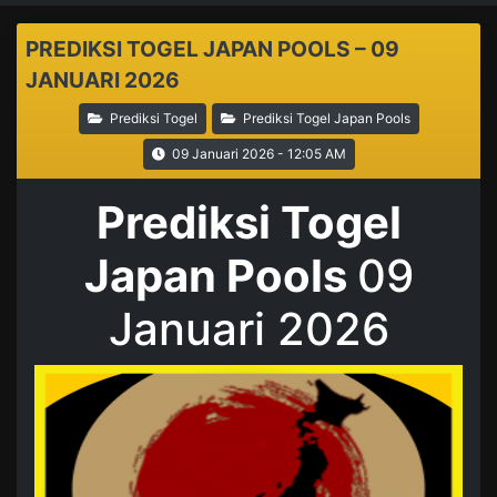
PREDIKSI TOGEL JAPAN POOLS – 09
JANUARI 2026
Prediksi Togel
Prediksi Togel Japan Pools
09 Januari 2026 - 12:05 AM
Prediksi Togel
Japan Pools
09
Januari 2026