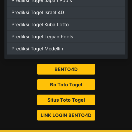
Prediksi Togel Japan Pools
Prediksi Togel Israel 4D
Prediksi Togel Kuba Lotto
Prediksi Togel Legian Pools
Prediksi Togel Medellin
BENTO4D
Bo Toto Togel
Situs Toto Togel
LINK LOGIN BENTO4D