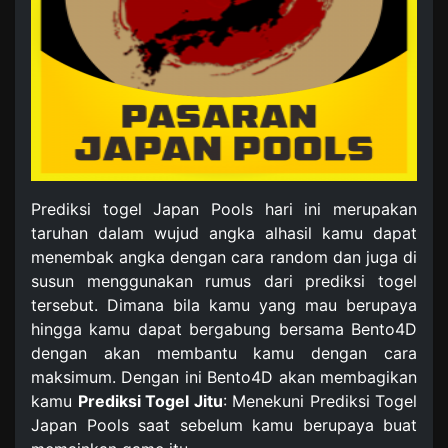
Prediksi togel Japan Pools hari ini merupakan
taruhan dalam wujud angka alhasil kamu dapat
menembak angka dengan cara random dan juga di
susun menggunakan rumus dari prediksi togel
tersebut. Dimana bila kamu yang mau berupaya
hingga kamu dapat bergabung bersama Bento4D
dengan akan membantu kamu dengan cara
maksimum. Dengan ini Bento4D akan membagikan
kamu
Prediksi Togel Jitu
: Menekuni Prediksi Togel
Japan Pools saat sebelum kamu berupaya buat