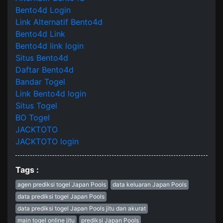
Bento4d Login
Link Alternatif Bento4d
Bento4d Link
Bento4d link login
Situs Bento4d
Daftar Bento4d
Bandar Togel
Link Bento4d login
Situs Togel
BO Togel
JACKTOTO
JACKTOTO login
Tags :
agen prediksi togel Japan Pools
data keluaran Japan Pools
data prediksi togel Japan Pools
data prediksi togel Japan Pools jitu dan akurat
main togel online jitu
prediksi Japan Pools