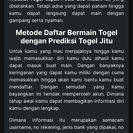
diserahkan. Tetapi adna yang dapat paham hingga
kamu dapat langsung dapat main dengan
gampang serta nyaman.
Metode Daftar Bermain Togel
dengan Prediksi Togel Jitu
Untuk kamu yang mau menjajalnya hingga kamu
wajib memasukkan diri kamu dulu alhasil kamu
dapat masuk buat main. Dengan banyaknya
keringanan yang dapat kamu miliki dengan cuma
memasukkan hingga akan kami bantu kamu buat
mendaftar. Dengan semudah yang kamu
bayangkan ini hendak memperoleh akun. Dimana
tahap awal kamu dapat membagikan informasi diri
kamu dengan lengkap.
Dimana informasi itu merupakan semacam
username, no rekening, jenis bank yang dipakai, no