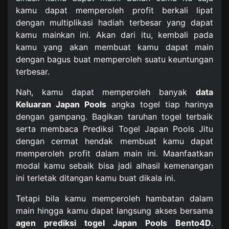
kamu dapat memperoleh profit berkali lipat
dengan multiplikasi hadiah terbesar yang dapat
kamu mainkan ini. Akan dari itu, kembali pada
kamu yang akan membuat kamu dapat main
dengan bagus buat memperoleh suatu keuntungan
terbesar.
Nah, kamu dapat memperoleh banyak
data
Keluaran Japan Pools
angka togel tiap harinya
dengan gampang. Bagikan taruhan togel terbaik
serta membaca Prediksi Togel Japan Pools Jitu
dengan cermat hendak membuat kamu dapat
memperoleh profit dalam main ini. Maanfaatkan
modal kamu sebaik bisa jadi alhasil kemenangan
ini terletak ditangan kamu buat dikala ini.
Tetapi bila kamu memperoleh hambatan dalam
main hingga kamu dapat langsung akses bersama
agen prediksi togel Japan Pools Bento4D
.