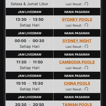
Selasa & Jumat Libur
Last Result :
JAM LIVEDRAW
NAMA PASARAN
13:30
-
13:50
SYDNEY POOLS
Setiap Hari
Last Result :
JAM LIVEDRAW
NAMA PASARAN
00:00
-
00:30
SYDNEY NIGHT
Setiap Hari
Last Result :
JAM LIVEDRAW
NAMA PASARAN
11:30
-
11:50
CAMBODIA POOLS
Setiap Hari
Last Result :
JAM LIVEDRAW
NAMA PASARAN
15:10
-
15:30
CHINA POOLS
Setiap Hari
Last Result :
JAM LIVEDRAW
NAMA PASARAN
20:30
-
20:50
TAIWAN POOLS