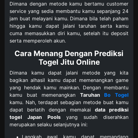
Dimana dengan metode kamu bertamu customer
service yang sedia membantu kamu sepanjang 24
jam buat melayani kamu. Dimana bila telah paham
hingga kamu dapat jalani taruhan serta kamu
cuma memasukkan diri kamu, setelah itu deposit
serta memperoleh akun.
Cara Menang Dengan Prediksi
Togel Jitu Online
Dimana kamu dapat jalani metode yang kita
bagikan alhasil kamu dapat memenangkan game
yang hendak kamu mainkan. Dengan membantu
kamu buat memenangkan
Taruhan
Bo Togel
kamu. Nah, terdapat sebagian metode buat kamu
dapat berlatih dengan memakai
data prediksi
togel Japan Pools
yang sudah diserahkan
merupakan selaku selanjutnya ini:
Langkah awal kamu dapat memandang