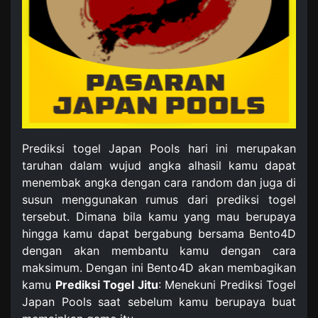
Prediksi togel Japan Pools hari ini merupakan
taruhan dalam wujud angka alhasil kamu dapat
menembak angka dengan cara random dan juga di
susun menggunakan rumus dari prediksi togel
tersebut. Dimana bila kamu yang mau berupaya
hingga kamu dapat bergabung bersama Bento4D
dengan akan membantu kamu dengan cara
maksimum. Dengan ini Bento4D akan membagikan
kamu
Prediksi Togel Jitu
: Menekuni Prediksi Togel
Japan Pools saat sebelum kamu berupaya buat