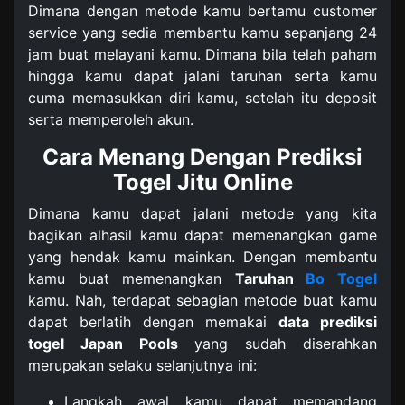
Dimana dengan metode kamu bertamu customer
service yang sedia membantu kamu sepanjang 24
jam buat melayani kamu. Dimana bila telah paham
hingga kamu dapat jalani taruhan serta kamu
cuma memasukkan diri kamu, setelah itu deposit
serta memperoleh akun.
Cara Menang Dengan Prediksi
Togel Jitu Online
Dimana kamu dapat jalani metode yang kita
bagikan alhasil kamu dapat memenangkan game
yang hendak kamu mainkan. Dengan membantu
kamu buat memenangkan
Taruhan
Bo Togel
kamu. Nah, terdapat sebagian metode buat kamu
dapat berlatih dengan memakai
data prediksi
togel Japan Pools
yang sudah diserahkan
merupakan selaku selanjutnya ini:
Langkah awal kamu dapat memandang