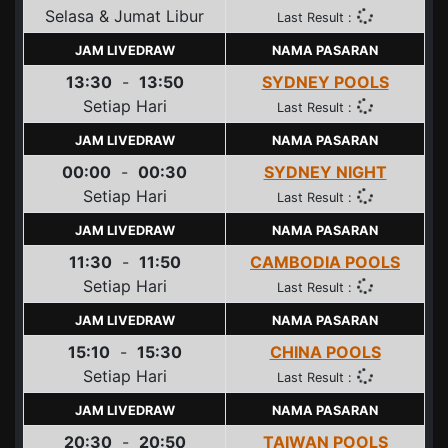
Selasa & Jumat Libur
Last Result :
JAM LIVEDRAW
NAMA PASARAN
13:30
-
13:50
SYDNEY POOLS
Setiap Hari
Last Result :
JAM LIVEDRAW
NAMA PASARAN
00:00
-
00:30
SYDNEY NIGHT
Setiap Hari
Last Result :
JAM LIVEDRAW
NAMA PASARAN
11:30
-
11:50
CAMBODIA POOLS
Setiap Hari
Last Result :
JAM LIVEDRAW
NAMA PASARAN
15:10
-
15:30
CHINA POOLS
Setiap Hari
Last Result :
JAM LIVEDRAW
NAMA PASARAN
20:30
-
20:50
TAIWAN POOLS