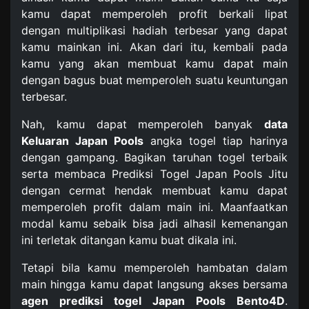
kamu dapat memperoleh profit berkali lipat
dengan multiplikasi hadiah terbesar yang dapat
kamu mainkan ini. Akan dari itu, kembali pada
kamu yang akan membuat kamu dapat main
dengan bagus buat memperoleh suatu keuntungan
terbesar.
Nah, kamu dapat memperoleh banyak
data
Keluaran Japan Pools
angka togel tiap harinya
dengan gampang. Bagikan taruhan togel terbaik
serta membaca Prediksi Togel Japan Pools Jitu
dengan cermat hendak membuat kamu dapat
memperoleh profit dalam main ini. Maanfaatkan
modal kamu sebaik bisa jadi alhasil kemenangan
ini terletak ditangan kamu buat dikala ini.
Tetapi bila kamu memperoleh hambatan dalam
main hingga kamu dapat langsung akses bersama
agen prediksi togel Japan Pools Bento4D
.