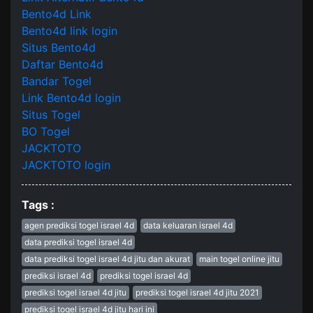
Bento4d Link
Bento4d link login
Situs Bento4d
Daftar Bento4d
Bandar Togel
Link Bento4d login
Situs Togel
BO Togel
JACKTOTO
JACKTOTO login
Tags :
agen prediksi togel israel 4d
data keluaran israel 4d
data prediksi togel israel 4d
data prediksi togel israel 4d jitu dan akurat
main togel online jitu
prediksi israel 4d
prediksi togel israel 4d
prediksi togel israel 4d jitu
prediksi togel israel 4d jitu 2021
prediksi togel israel 4d jitu hari ini