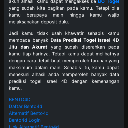
akun alhasil kamu dapat mengakses ke
BO Togel
yang sudah kita bagikan pada kamu. Tetapi bila
kamu berupaya main hingga kamu wajib
melaksanakan deposit dulu.
Jadi kamu tidak usah khawatir sehabis kamu
membaca banyak
Data Prediksi Togel Israel 4D
Jitu dan Akurat
yang sudah diserahkan pada
kamu tiap harinya. Tetapi kamu dapat melihatnya
dengan cara detail buat memperoleh taruhan yang
maksimum dalam main. Sehabis itu, kamu dapat
menekuni alhasil anda memperoleh banyak data
prediksi togel Israel 4D dengan kemenangan
kamu.
BENTO4D
Daftar Bento4d
Alternatif Bento4d
Bento4d Login
Link Alternatif Bento4d