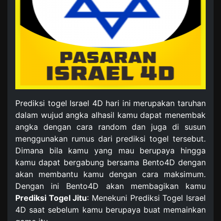
Prediksi togel Israel 4D hari ini merupakan taruhan
dalam wujud angka alhasil kamu dapat menembak
angka dengan cara random dan juga di susun
menggunakan rumus dari prediksi togel tersebut.
Dimana bila kamu yang mau berupaya hingga
kamu dapat bergabung bersama Bento4D dengan
akan membantu kamu dengan cara maksimum.
Dengan ini Bento4D akan membagikan kamu
Prediksi Togel Jitu
: Menekuni Prediksi Togel Israel
4D saat sebelum kamu berupaya buat memainkan