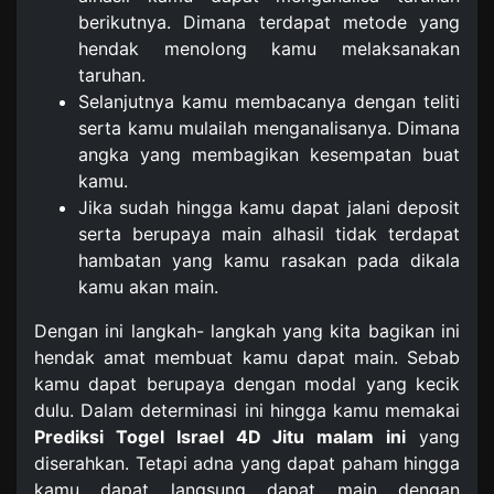
berikutnya. Dimana terdapat metode yang
hendak menolong kamu melaksanakan
taruhan.
Selanjutnya kamu membacanya dengan teliti
serta kamu mulailah menganalisanya. Dimana
angka yang membagikan kesempatan buat
kamu.
Jika sudah hingga kamu dapat jalani deposit
serta berupaya main alhasil tidak terdapat
hambatan yang kamu rasakan pada dikala
kamu akan main.
Dengan ini langkah- langkah yang kita bagikan ini
hendak amat membuat kamu dapat main. Sebab
kamu dapat berupaya dengan modal yang kecik
dulu. Dalam determinasi ini hingga kamu memakai
Prediksi Togel Israel 4D Jitu malam ini
yang
diserahkan. Tetapi adna yang dapat paham hingga
kamu dapat langsung dapat main dengan