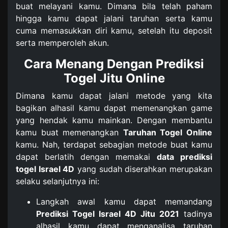
buat melayani kamu. Dimana bila telah paham
hingga kamu dapat jalani taruhan serta kamu
cuma memasukkan diri kamu, setelah itu deposit
serta memperoleh akun.
Cara Menang Dengan Prediksi
Togel Jitu Online
Dimana kamu dapat jalani metode yang kita
bagikan alhasil kamu dapat memenangkan game
yang hendak kamu mainkan. Dengan membantu
kamu buat memenangkan
Taruhan Togel Online
kamu. Nah, terdapat sebagian metode buat kamu
dapat berlatih dengan memakai
data prediksi
togel Israel 4D
yang sudah diserahkan merupakan
selaku selanjutnya ini:
Langkah awal kamu dapat memandang
Prediksi Togel Israel 4D Jitu 2021
tadinya
alhasil kamu dapat menganalisa taruhan