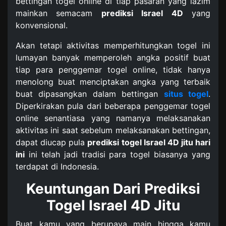
bettingan togel online di tiap pasaran yang lazim
mainkan semacam
prediksi Israel 4D
yang
konvensional.
Akan tetapi aktivitas memperhitungkan togel ini
lumayan banyak memperoleh angka positif buat
tiap para penggemar togel online, tidak hanya
menolong buat menciptakan angka yang terbaik
buat dipasangkan dalam bettingan
situs togel
.
Diperkirakan pula dari beberapa penggemar togel
online senantiasa yang namanya melaksanakan
aktivitas ini saat sebelum melaksanakan bettingan,
dapat diucap pula
prediksi togel Israel 4D jitu hari
ini
ini telah jadi tradisi para togel biasanya yang
terdapat di Indonesia.
Keuntungan Dari Prediksi
Togel Israel 4D Jitu
Buat kamu yang berupaya main hingga kamu