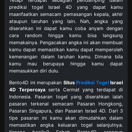
prediksi togel Israel 4D yang dapat kamu
maanfaatkan semacam pemasangan kepala, akhir
ataupun taruhan yang lain. Nah, angka yang
diserahkan ini dapat kamu coba anyam dengan
cara random hingga kamu bisa langsung
memakainya. Pengacakan angka ini akan membuat
kamu dapat memastikan kamu dapat memperoleh
kemenangan dalam taruhan kamu. Dimana bila
kamu mau berupaya hingga kamu dapat
memasukkan diri dulu.
Bento4D ini merupakan
Situs
Prediksi Togel
Israel
4D Terpercaya
serta Cermat yang terdapat di
Indonesia. Pasaran togel yang diserahkan ialah
pasaran terkenal semacam Pasaran Hongkong,
Pasaran Singapura, dan Pasaran Israel 4D. Dari 3
tipe pasaran ini kamu akan dimudahkan dalam
memastikan angka keluaran togel selanjutnya.
Kenapa begitu? Sebab Bento4D sanggup