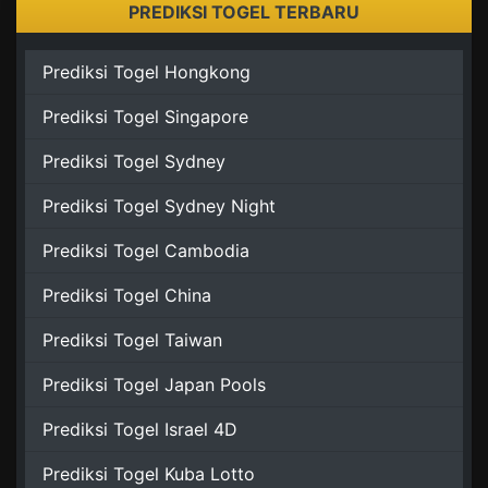
PREDIKSI TOGEL TERBARU
Prediksi Togel Hongkong
Prediksi Togel Singapore
Prediksi Togel Sydney
Prediksi Togel Sydney Night
Prediksi Togel Cambodia
Prediksi Togel China
Prediksi Togel Taiwan
Prediksi Togel Japan Pools
Prediksi Togel Israel 4D
Prediksi Togel Kuba Lotto