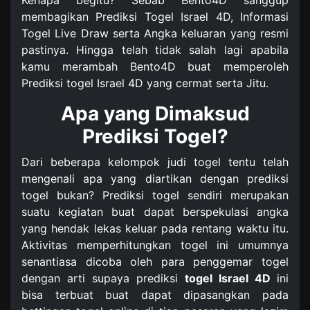
membagikan Prediksi Togel Israel 4D, Informasi
Togel Live Draw serta Angka keluaran yang resmi
pastinya. Hingga telah tidak salah lagi apabila
kamu merambah Bento4D buat memperoleh
Prediksi togel Israel 4D yang cermat serta Jitu.
Apa yang Dimaksud
Prediksi Togel?
Dari beberapa kelompok judi togel tentu telah
mengenali apa yang diartikan dengan prediksi
togel bukan? Prediksi togel sendiri merupakan
suatu kegiatan buat dapat berspekulasi angka
yang hendak lekas keluar pada rentang waktu itu.
Aktivitas memperhitungkan togel ini umumnya
senantiasa dicoba oleh para penggemar togel
dengan arti supaya prediksi
togel Israel 4D
ini
bisa terbuat buat dapat dipasangkan pada