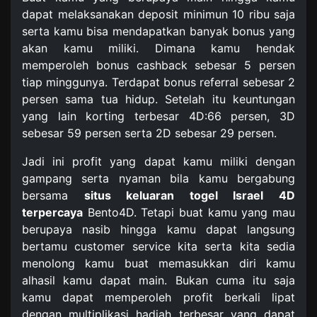
dapat melaksanakan deposit minimun 10 ribu saja
serta kamu bisa mendapatkan banyak bonus yang
akan kamu miliki. Dimana kamu hendak
memperoleh bonus cashback sebesar 5 persen
tiap minggunya. Terdapat bonus referral sebesar 2
persen sama tua hidup. Setelah itu keuntungan
yang lain korting terbesar 4D:66 persen, 3D
sebesar 59 persen serta 2D sebesar 29 persen.
Jadi ini profit yang dapat kamu miliki dengan
gampang serta nyaman bila kamu bergabung
bersama
situs keluaran togel Israel 4D
terpercaya
Bento4D. Tetapi buat kamu yang mau
berupaya nasib hingga kamu dapat langsung
bertamu customer service kita serta kita sedia
menolong kamu buat memasukkan diri kamu
alhasil kamu dapat main. Bukan cuma itu saja
kamu dapat memperoleh profit berkali lipat
dengan multiplikasi hadiah terbesar yang dapat