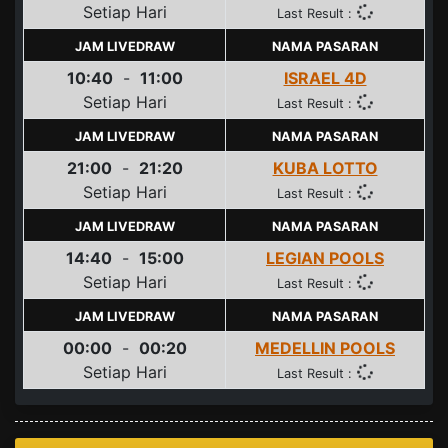
Setiap Hari
Last Result :
JAM LIVEDRAW
NAMA PASARAN
10:40
-
11:00
ISRAEL 4D
Setiap Hari
Last Result :
JAM LIVEDRAW
NAMA PASARAN
21:00
-
21:20
KUBA LOTTO
Setiap Hari
Last Result :
JAM LIVEDRAW
NAMA PASARAN
14:40
-
15:00
LEGIAN POOLS
Setiap Hari
Last Result :
JAM LIVEDRAW
NAMA PASARAN
00:00
-
00:20
MEDELLIN POOLS
Setiap Hari
Last Result :