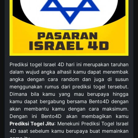
Prediksi togel Israel 4D hari ini merupakan taruhan
dalam wujud angka alhasil kamu dapat menembak
angka dengan cara random dan juga di susun
menggunakan rumus dari prediksi togel tersebut.
Dimana bila kamu yang mau berupaya hingga
kamu dapat bergabung bersama Bento4D dengan
akan membantu kamu dengan cara maksimum.
Dengan ini Bento4D akan membagikan kamu
Prediksi Togel Jitu
: Menekuni Prediksi Togel Israel
4D saat sebelum kamu berupaya buat memainkan