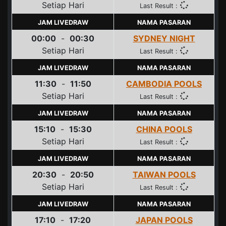
Setiap Hari
Last Result :
JAM LIVEDRAW
NAMA PASARAN
00:00
-
00:30
SYDNEY NIGHT
Setiap Hari
Last Result :
JAM LIVEDRAW
NAMA PASARAN
11:30
-
11:50
CAMBODIA POOLS
Setiap Hari
Last Result :
JAM LIVEDRAW
NAMA PASARAN
15:10
-
15:30
CHINA POOLS
Setiap Hari
Last Result :
JAM LIVEDRAW
NAMA PASARAN
20:30
-
20:50
TAIWAN POOLS
Setiap Hari
Last Result :
JAM LIVEDRAW
NAMA PASARAN
17:10
-
17:20
JAPAN POOLS