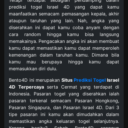
prediksi togel Israel 4D yang dapat kamu
maanfaatkan semacam pemasangan kepala, akhir
ataupun taruhan yang lain. Nah, angka yang
diserahkan ini dapat kamu coba anyam dengan
cara random hingga kamu bisa langsung
memakainya. Pengacakan angka ini akan membuat
kamu dapat memastikan kamu dapat memperoleh
kemenangan dalam taruhan kamu. Dimana bila
kamu mau berupaya hingga kamu dapat
memasukkan diri dulu.
Bento4D ini merupakan
Situs
Prediksi Togel
Israel
4D Terpercaya
serta Cermat yang terdapat di
Indonesia. Pasaran togel yang diserahkan ialah
pasaran terkenal semacam Pasaran Hongkong,
Pasaran Singapura, dan Pasaran Israel 4D. Dari 3
tipe pasaran ini kamu akan dimudahkan dalam
memastikan angka keluaran togel selanjutnya.
Kenapa begitu? Sebab Bento4D sanggup