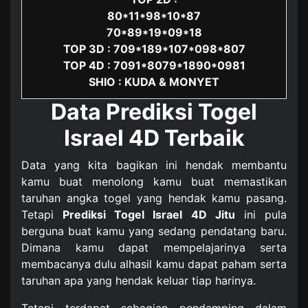
80*11*98*10*87
70*89*19*09*18
TOP 3D
:
709*189*107*098*807
TOP 4D
:
7091*8079*1890*0981
SHIO
:
KUDA & MONYET
Data Prediksi Togel
Israel 4D Terbaik
Data yang kita bagikan ini hendak membantu
kamu buat menolong kamu buat memastikan
taruhan angka togel yang hendak kamu pasang.
Tetapi
Prediksi Togel Israel 4D Jitu
ini pula
berguna buat kamu yang sedang pendatang baru.
Dimana kamu dapat mempelajarinya serta
membacanya dulu alhasil kamu dapat paham serta
taruhan apa yang hendak keluar tiap harinya.
Tetapi terdapat sebagian pendamping dalam