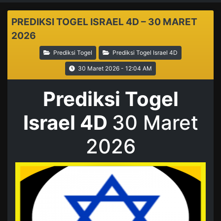
PREDIKSI TOGEL ISRAEL 4D – 30 MARET
2026
Prediksi Togel
Prediksi Togel Israel 4D
30 Maret 2026 - 12:04 AM
Prediksi Togel
Israel 4D
30 Maret
2026