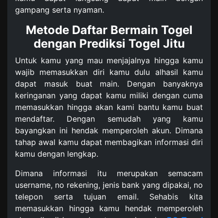
gampang serta nyaman.
Metode Daftar Bermain Togel
dengan Prediksi Togel Jitu
Untuk kamu yang mau menjajalnya hingga kamu
wajib memasukkan diri kamu dulu alhasil kamu
dapat masuk buat main. Dengan banyaknya
keringanan yang dapat kamu miliki dengan cuma
memasukkan hingga akan kami bantu kamu buat
mendaftar. Dengan semudah yang kamu
bayangkan ini hendak memperoleh akun. Dimana
tahap awal kamu dapat membagikan informasi diri
kamu dengan lengkap.
Dimana informasi itu merupakan semacam
username, no rekening, jenis bank yang dipakai, no
telepon serta tujuan email. Sehabis kita
memasukkan hingga kamu hendak memperoleh