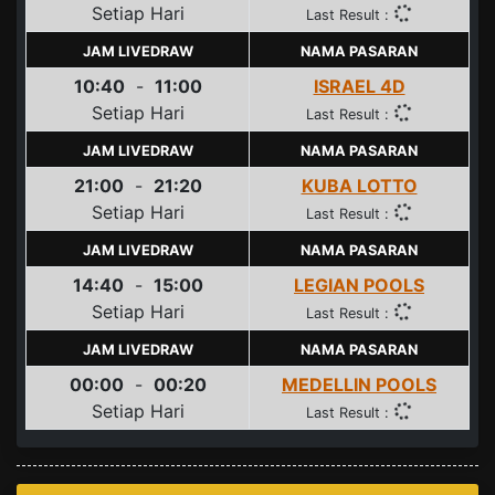
Setiap Hari
Last Result :
JAM LIVEDRAW
NAMA PASARAN
10:40
-
11:00
ISRAEL 4D
Setiap Hari
Last Result :
JAM LIVEDRAW
NAMA PASARAN
21:00
-
21:20
KUBA LOTTO
Setiap Hari
Last Result :
JAM LIVEDRAW
NAMA PASARAN
14:40
-
15:00
LEGIAN POOLS
Setiap Hari
Last Result :
JAM LIVEDRAW
NAMA PASARAN
00:00
-
00:20
MEDELLIN POOLS
Setiap Hari
Last Result :