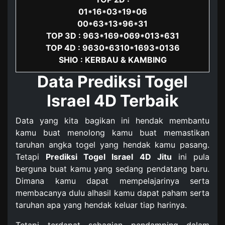
01*16*03*19*06
00*63*13*96*31
TOP 3D
:
963*169*069*013*631
TOP 4D
:
9630*6310*1693*0136
SHIO
:
KERBAU & KAMBING
Data Prediksi Togel
Israel 4D Terbaik
Data yang kita bagikan ini hendak membantu
kamu buat menolong kamu buat memastikan
taruhan angka togel yang hendak kamu pasang.
Tetapi
Prediksi Togel Israel 4D Jitu
ini pula
berguna buat kamu yang sedang pendatang baru.
Dimana kamu dapat mempelajarinya serta
membacanya dulu alhasil kamu dapat paham serta
taruhan apa yang hendak keluar tiap harinya.
Tetapi terdapat sebagian pendamping dalam