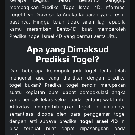
membagikan Prediksi Togel Israel 4D, Informasi
Togel Live Draw serta Angka keluaran yang resmi
pastinya. Hingga telah tidak salah lagi apabila
kamu merambah Bento4D buat memperoleh
Prediksi togel Israel 4D yang cermat serta Jitu.
Apa yang Dimaksud
Prediksi Togel?
Dari beberapa kelompok judi togel tentu telah
mengenali apa yang diartikan dengan prediksi
togel bukan? Prediksi togel sendiri merupakan
suatu kegiatan buat dapat berspekulasi angka
yang hendak lekas keluar pada rentang waktu itu.
Aktivitas memperhitungkan togel ini umumnya
senantiasa dicoba oleh para penggemar togel
dengan arti supaya prediksi
togel Israel 4D
ini
bisa terbuat buat dapat dipasangkan pada