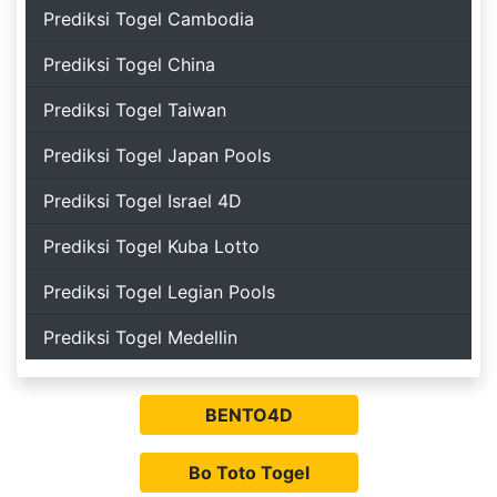
Prediksi Togel Cambodia
Prediksi Togel China
Prediksi Togel Taiwan
Prediksi Togel Japan Pools
Prediksi Togel Israel 4D
Prediksi Togel Kuba Lotto
Prediksi Togel Legian Pools
Prediksi Togel Medellin
BENTO4D
Bo Toto Togel