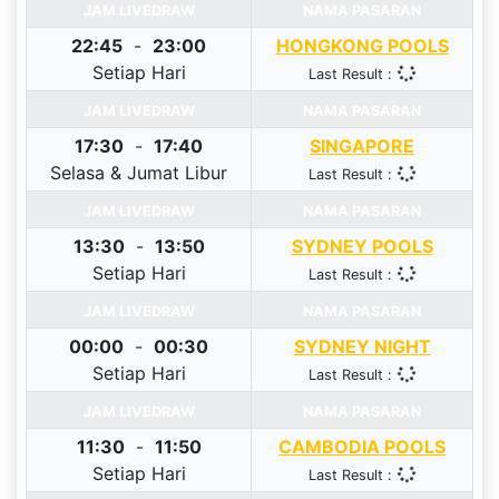
JAM LIVEDRAW
NAMA PASARAN
22:45
-
23:00
HONGKONG POOLS
Setiap Hari
Last Result :
JAM LIVEDRAW
NAMA PASARAN
17:30
-
17:40
SINGAPORE
Selasa & Jumat Libur
Last Result :
JAM LIVEDRAW
NAMA PASARAN
13:30
-
13:50
SYDNEY POOLS
Setiap Hari
Last Result :
JAM LIVEDRAW
NAMA PASARAN
00:00
-
00:30
SYDNEY NIGHT
Setiap Hari
Last Result :
JAM LIVEDRAW
NAMA PASARAN
11:30
-
11:50
CAMBODIA POOLS
Setiap Hari
Last Result :