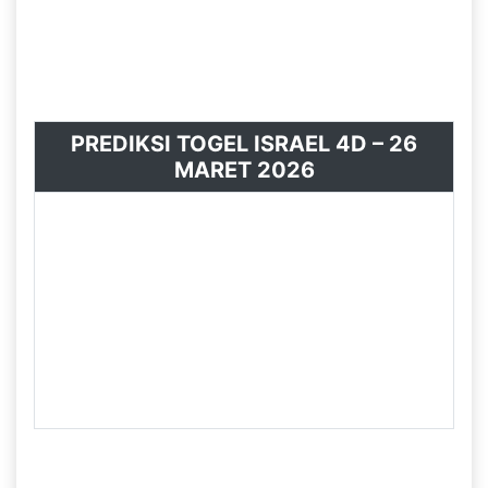
keringanan pada dikala main. Jadi kamu yang mau
langsung saja kamu mengakses dengan gampang
yang membagikan profit pada kamu yang
berupaya nasib dalam main togel online jitu.
PREDIKSI TOGEL ISRAEL 4D – 26
MARET 2026
ANGKA MAIN
:
23805
CB
:
0 & 3
TOP 2D
:
03*08*85*23*52
38*05*00*58*53
TOP 3D
:
058*032*238*385*532
TOP 4D
:
0583*2380*5328*3850
SHIO
:
BABI & AYAM
Data Prediksi Togel