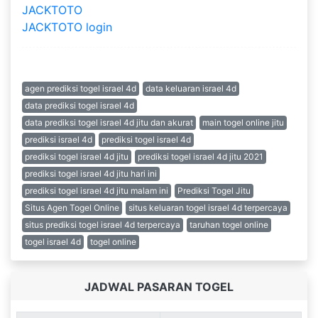
JACKTOTO
JACKTOTO login
Tags :
agen prediksi togel israel 4d
data keluaran israel 4d
data prediksi togel israel 4d
data prediksi togel israel 4d jitu dan akurat
main togel online jitu
prediksi israel 4d
prediksi togel israel 4d
prediksi togel israel 4d jitu
prediksi togel israel 4d jitu 2021
prediksi togel israel 4d jitu hari ini
prediksi togel israel 4d jitu malam ini
Prediksi Togel Jitu
Situs Agen Togel Online
situs keluaran togel israel 4d terpercaya
situs prediksi togel israel 4d terpercaya
taruhan togel online
togel israel 4d
togel online
JADWAL PASARAN TOGEL