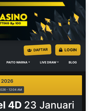
DAFTAR
LOGIN
PAITO WARNA
LIVE DRAW
BLOG
I 2026
2026 - 12:04 AM
el 4D
23 Januari