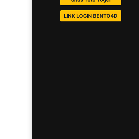
LINK LOGIN BENTO4D