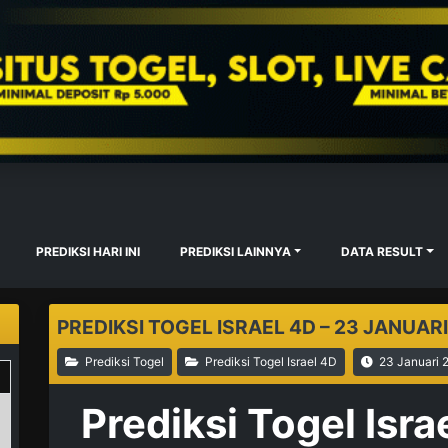
PREDIKSI HARI INI
PREDIKSI LAINNYA
DATA RESULT
PREDIKSI TOGEL ISRAEL 4D – 23 JANUAR
Prediksi Togel
Prediksi Togel Israel 4D
23 Januari 
Prediksi Togel Isra