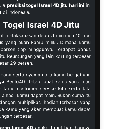
ula
prediksi togel Israel 4D jitu hari ini
ini
t di Indonesia.
 Togel Israel 4D Jitu
t melaksanakan deposit minimun 10 ribu
us yang akan kamu miliki. Dimana kamu
persen tiap minggunya. Terdapat bonus
 itu keuntungan yang lain korting terbesar
esar 29 persen.
ampang serta nyaman bila kamu bergabung
ya
Bento4D. Tetapi buat kamu yang mau
rtamu customer service kita serta kita
alhasil kamu dapat main. Bukan cuma itu
dengan multiplikasi hadiah terbesar yang
 pada kamu yang akan membuat kamu dapat
ngan terbesar.
uaran Israel 4D
angka togel tiap harinya