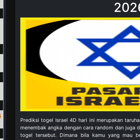
202
S
Prediksi togel Israel 4D hari ini merupakan taru
menembak angka dengan cara random dan juga di
togel tersebut. Dimana bila kamu yang mau 