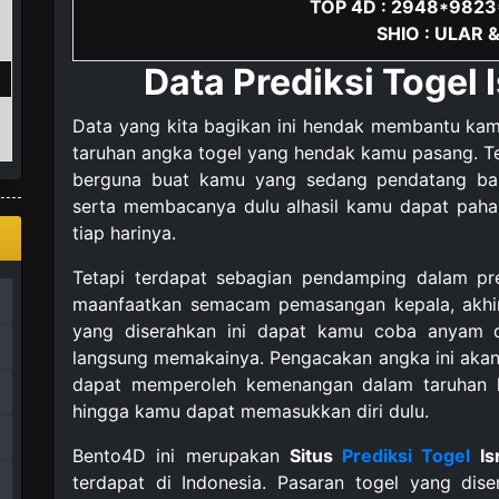
TOP 4D
:
2948*9823
SHIO
:
ULAR &
Data Prediksi Togel 
Data yang kita bagikan ini hendak membantu k
taruhan angka togel yang hendak kamu pasang. T
berguna buat kamu yang sedang pendatang ba
serta membacanya dulu alhasil kamu dapat paha
tiap harinya.
Tetapi terdapat sebagian pendamping dalam pr
maanfaatkan semacam pemasangan kepala, akhir
yang diserahkan ini dapat kamu coba anyam 
langsung memakainya. Pengacakan angka ini ak
dapat memperoleh kemenangan dalam taruhan 
hingga kamu dapat memasukkan diri dulu.
Bento4D ini merupakan
Situs
Prediksi Togel
Is
terdapat di Indonesia. Pasaran togel yang dis