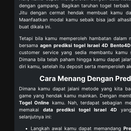
dengan gampang. Bagikan taruhan togel terbaik 
Jitu dengan cermat hendak membuat kamu dap
Maanfaatkan modal kamu sebaik bisa jadi alhasi
buat dikala ini.
Tetapi bila kamu memperoleh hambatan dalam 
bersama
agen prediksi togel Israel 4D Bento4D
customer service yang sedia membantu kamu 
Dimana bila telah paham hingga kamu dapat jal
diri kamu, setelah itu deposit serta memperoleh a
Cara Menang Dengan Predik
Dimana kamu dapat jalani metode yang kita b
game yang hendak kamu mainkan. Dengan mem
Togel Online
kamu. Nah, terdapat sebagian me
memakai
data prediksi togel Israel 4D
yang 
selanjutnya ini:
Langkah awal kamu dapat memandang
Pre