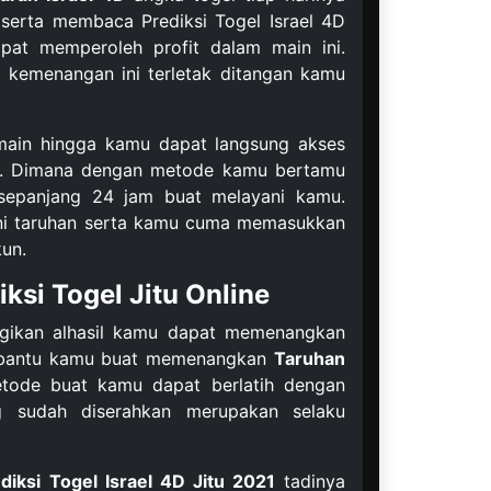
serta membaca Prediksi Togel Israel 4D
at memperoleh profit dalam main ini.
l kemenangan ini terletak ditangan kamu
main hingga kamu dapat langsung akses
. Dimana dengan metode kamu bertamu
sepanjang 24 jam buat melayani kamu.
ani taruhan serta kamu cuma memasukkan
kun.
si Togel Jitu Online
agikan alhasil kamu dapat memenangkan
bantu kamu buat memenangkan
Taruhan
tode buat kamu dapat berlatih dengan
sudah diserahkan merupakan selaku
diksi Togel Israel 4D Jitu 2021
tadinya