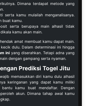
erikutnya. Dimana terdapat metode yang
n.
i serta kamu mulailah menganalisanya.
 buat kamu.
sit serta berupaya main alhasil tidak
dikala kamu akan main.
ni hendak amat membuat kamu dapat main.
cik dulu. Dalam determinasi ini hingga
am ini
yang diserahkan. Tetapi adna yang
main dengan gampang serta nyaman.
engan Prediksi Togel Jitu
ajib memasukkan diri kamu dulu alhasil
ya keringanan yang dapat kamu miliki
bantu kamu buat mendaftar. Dengan
peroleh akun. Dimana tahap awal kamu
ngkap.