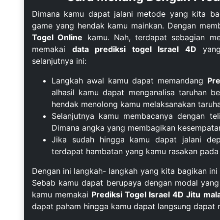
Dimana kamu dapat jalani metode yang kita b
game yang hendak kamu mainkan. Dengan mem
Togel Online
kamu. Nah, terdapat sebagian me
memakai
data prediksi togel Israel 4D
yang 
selanjutnya ini:
Langkah awal kamu dapat memandang
Pre
alhasil kamu dapat menganalisa taruhan b
hendak menolong kamu melaksanakan taruha
Selanjutnya kamu membacanya dengan telit
Dimana angka yang membagikan kesempatan
Jika sudah hingga kamu dapat jalani depo
terdapat hambatan yang kamu rasakan pada 
Dengan ini langkah- langkah yang kita bagikan i
Sebab kamu dapat berupaya dengan modal yang ke
kamu memakai
Prediksi Togel Israel 4D Jitu mal
dapat paham hingga kamu dapat langsung dapat 