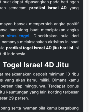
uat buat dapat dipasangkan pada bettingan
inkan semacam
prediksi Israel 4D
yang
 lumayan banyak memperoleh angka positif
 hanya menolong buat menciptakan angka
ngan
situs togel
. Diperkirakan pula dari
 namanya melaksanakan aktivitas ini saat
ula
prediksi togel Israel 4D jitu hari ini
ini
t di Indonesia.
 Togel Israel 4D Jitu
t melaksanakan deposit minimun 10 ribu
us yang akan kamu miliki. Dimana kamu
persen tiap minggunya. Terdapat bonus
 itu keuntungan yang lain korting terbesar
esar 29 persen.
ampang serta nyaman bila kamu bergabung