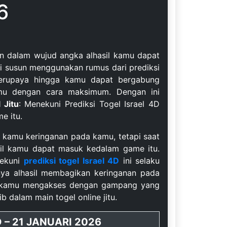
6
han dalam wujud angka alhasil kamu dapat
 susun menggunakan rumus dari prediksi
berupaya hingga kamu dapat bergabung
u dengan cara maksimum. Dengan ini
 Jitu
: Menekuni Prediksi Togel Israel 4D
e itu.
n kamu keringanan pada kamu, tetapi saat
sil kamu dapat masuk kedalam game itu.
nekuni
prediksi togel Israel 4D
ini selaku
ya alhasil membagikan keringanan pada
ja kamu mengakses dengan gampang yang
dalam main togel online jitu.
 – 21 JANUARI 2026