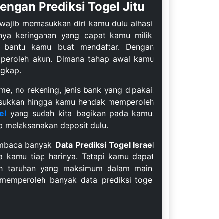
engan Prediksi Togel Jitu
ajib memasukkan diri kamu dulu alhasil
ya keringanan yang dapat kamu miliki
bantu kamu buat mendaftar. Dengan
peroleh akun. Dimana tahap awal kamu
ngkap.
, no rekening, jenis bank yang dipakai,
masukkan hingga kamu hendak memperoleh
el
yang sudah kita bagikan pada kamu.
b melaksanakan deposit dulu.
embaca banyak
Data Prediksi Togel Israel
 kamu tiap harinya. Tetapi kamu dapat
eh taruhan yang maksimum dalam main.
 memperoleh banyak data prediksi togel