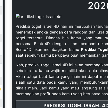
202
Prediksi togel Israel 4D hari ini merupakan taru
menembak angka dengan cara random dan juga di
togel tersebut. Dimana bila kamu yang mau 
bersama Bento4D dengan akan membantu kam
Bento4D akan membagikan kamu
Prediksi Togel
saat sebelum kamu berupaya buat memainkan gam
Nah, prediksi togel Israel 4D ini akan membagika
sebelum itu kamu wajib memiliki akun dulu alha
Akan tetapi buat kamu yang main ini dapat me
slaah satu data pada kamu yang membutuhkann
dikala main. Jadi kamu yang mau langsung sa
S
membagikan profit pada kamu yang berupaya nasib 
PREDIKSI TOGEL ISRAEL 4D