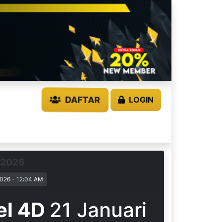
DAFTAR
LOGIN
PAITO WARNA
LIVE DRAW
BLOG
 2026
026 - 12:04 AM
ael 4D
21 Januari