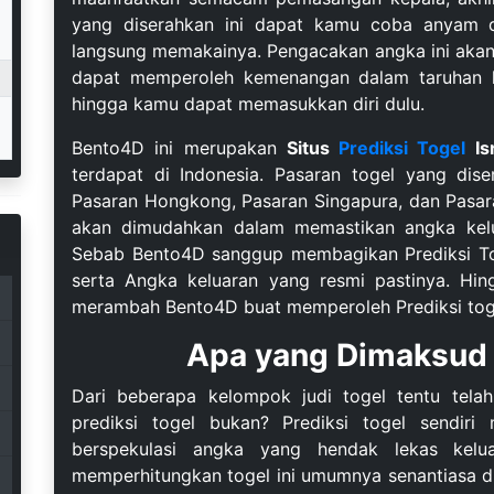
yang diserahkan ini dapat kamu coba anyam 
langsung memakainya. Pengacakan angka ini ak
dapat memperoleh kemenangan dalam taruhan 
hingga kamu dapat memasukkan diri dulu.
Bento4D ini merupakan
Situs
Prediksi Togel
Is
terdapat di Indonesia. Pasaran togel yang dis
Pasaran Hongkong, Pasaran Singapura, dan Pasaran
akan dimudahkan dalam memastikan angka kelua
Sebab Bento4D sanggup membagikan Prediksi Toge
serta Angka keluaran yang resmi pastinya. Hing
merambah Bento4D buat memperoleh Prediksi togel
Apa yang Dimaksud 
Dari beberapa kelompok judi togel tentu tela
prediksi togel bukan? Prediksi togel sendir
berspekulasi angka yang hendak lekas kelua
memperhitungkan togel ini umumnya senantiasa d