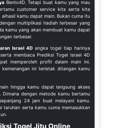
ya
Bento4D. Tetapi buat kamu yang mau
rtamu customer service kita serta kita
alhasil kamu dapat main. Bukan cuma itu
dengan multiplikasi hadiah terbesar yang
 pada kamu yang akan membuat kamu dapat
ngan terbesar.
uaran Israel 4D
angka togel tiap harinya
serta membaca Prediksi Togel Israel 4D
at memperoleh profit dalam main ini.
l kemenangan ini terletak ditangan kamu
main hingga kamu dapat langsung akses
. Dimana dengan metode kamu bertamu
sepanjang 24 jam buat melayani kamu.
ani taruhan serta kamu cuma memasukkan
kun.
si Togel Jitu Online