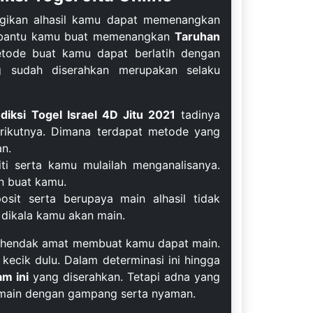
agikan alhasil kamu dapat memenangkan
bantu kamu buat memenangkan
Taruhan
tode buat kamu dapat berlatih dengan
sudah diserahkan merupakan selaku
diksi Togel Israel 4D Jitu 2021
tadinya
erikutnya. Dimana terdapat metode yang
n.
i serta kamu mulailah menganalisanya.
 buat kamu.
sit serta berupaya main alhasil tidak
dikala kamu akan main.
ni hendak amat membuat kamu dapat main.
cik dulu. Dalam determinasi ini hingga
am ini
yang diserahkan. Tetapi adna yang
main dengan gampang serta nyaman.