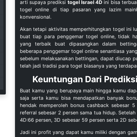
arti supaya prediksi
togel Israel 4D
ini bisa terb
togel online di tiap pasaran yang lazim ma
konvensional.
Akan tetapi aktivitas memperhitungkan togel ini
buat tiap para penggemar togel online, tidak
yang terbaik buat dipasangkan dalam betti
beberapa penggemar togel online senantiasa yang
sebelum melaksanakan bettingan, dapat diucap p
telah jadi tradisi para togel biasanya yang terdapa
Keuntungan Dari Prediksi
Buat kamu yang berupaya main hingga kamu dapa
saja serta kamu bisa mendapatkan banyak bon
hendak memperoleh bonus cashback sebesar 5 
referral sebesar 2 persen sama tua hidup. Setelah
4D:66 persen, 3D sebesar 59 persen serta 2D seb
Jadi ini profit yang dapat kamu miliki dengan g