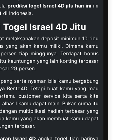
ula
prediksi togel Israel 4D jitu hari ini
ini
t di Indonesia.
 Togel Israel 4D Jitu
t melaksanakan deposit minimun 10 ribu
us yang akan kamu miliki. Dimana kamu
persen tiap minggunya. Terdapat bonus
 itu keuntungan yang lain korting terbesar
esar 29 persen.
ampang serta nyaman bila kamu bergabung
ya
Bento4D. Tetapi buat kamu yang mau
rtamu customer service kita serta kita
alhasil kamu dapat main. Bukan cuma itu
dengan multiplikasi hadiah terbesar yang
 pada kamu yang akan membuat kamu dapat
ngan terbesar.
uaran Israel 4D
angka togel tiap harinya