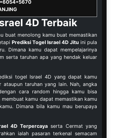
*6054*5670
ANJING
Israel 4D Terbaik
amu buat menolong kamu buat memastikan
etapi
Prediksi Togel Israel 4D Jitu
ini pula
ru. Dimana kamu dapat mempelajarinya
m serta taruhan apa yang hendak keluar
ediksi togel Israel 4D yang dapat kamu
 ataupun taruhan yang lain. Nah, angka
dengan cara random hingga kamu bisa
an membuat kamu dapat memastikan kamu
kamu. Dimana bila kamu mau berupaya
rael 4D Terpercaya
serta Cermat yang
erahkan ialah pasaran terkenal semacam