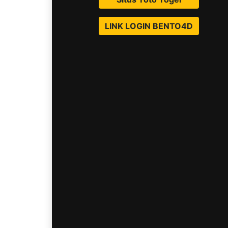
LINK LOGIN BENTO4D