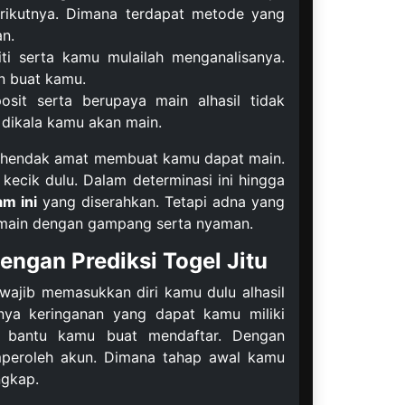
erikutnya. Dimana terdapat metode yang
n.
i serta kamu mulailah menganalisanya.
 buat kamu.
sit serta berupaya main alhasil tidak
dikala kamu akan main.
ni hendak amat membuat kamu dapat main.
cik dulu. Dalam determinasi ini hingga
am ini
yang diserahkan. Tetapi adna yang
main dengan gampang serta nyaman.
engan Prediksi Togel Jitu
ajib memasukkan diri kamu dulu alhasil
ya keringanan yang dapat kamu miliki
bantu kamu buat mendaftar. Dengan
peroleh akun. Dimana tahap awal kamu
ngkap.