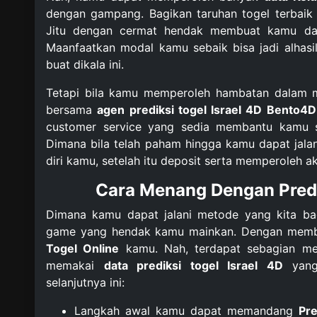
dengan gampang. Bagikan taruhan togel terbaik 
Jitu dengan cermat hendak membuat kamu dap
Maanfaatkan modal kamu sebaik bisa jadi alhasi
buat dikala ini.
Tetapi bila kamu memperoleh hambatan dalam 
bersama
agen prediksi togel Israel 4D Bento4D
customer service yang sedia membantu kamu 
Dimana bila telah paham hingga kamu dapat jal
diri kamu, setelah itu deposit serta memperoleh a
Cara Menang Dengan Predik
Dimana kamu dapat jalani metode yang kita b
game yang hendak kamu mainkan. Dengan mem
Togel Online
kamu. Nah, terdapat sebagian me
memakai
data prediksi togel Israel 4D
yang 
selanjutnya ini:
Langkah awal kamu dapat memandang
Pre