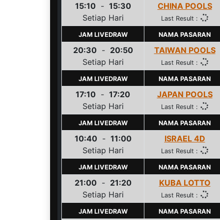
15:10
-
15:30
CHINA POOLS
Setiap Hari
Last Result :
JAM LIVEDRAW
NAMA PASARAN
20:30
-
20:50
TAIWAN POOLS
Setiap Hari
Last Result :
JAM LIVEDRAW
NAMA PASARAN
17:10
-
17:20
JAPAN POOLS
Setiap Hari
Last Result :
JAM LIVEDRAW
NAMA PASARAN
10:40
-
11:00
ISRAEL 4D
Setiap Hari
Last Result :
JAM LIVEDRAW
NAMA PASARAN
21:00
-
21:20
KUBA LOTTO
Setiap Hari
Last Result :
JAM LIVEDRAW
NAMA PASARAN