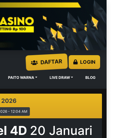
DAFTAR
LOGIN
PAITO WARNA
LIVE DRAW
BLOG
I 2026
2026 - 12:04 AM
el 4D
20 Januari