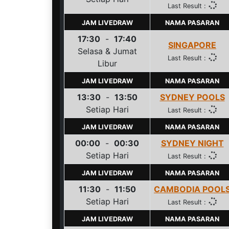
Last Result :
JAM LIVEDRAW
NAMA PASARAN
17:30
-
17:40
SINGAPORE
Selasa & Jumat
Last Result :
Libur
JAM LIVEDRAW
NAMA PASARAN
13:30
-
13:50
SYDNEY POOLS
Setiap Hari
Last Result :
JAM LIVEDRAW
NAMA PASARAN
00:00
-
00:30
SYDNEY NIGHT
Setiap Hari
Last Result :
JAM LIVEDRAW
NAMA PASARAN
11:30
-
11:50
CAMBODIA POOL
Setiap Hari
Last Result :
JAM LIVEDRAW
NAMA PASARAN