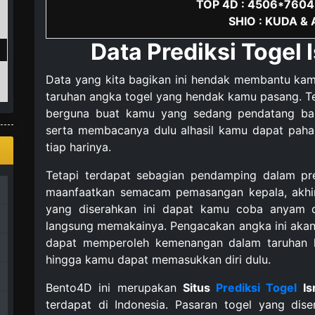
TOP 4D
:
4506*7604
SHIO
:
KUDA & 
Data Prediksi Togel 
Data yang kita bagikan ini hendak membantu k
taruhan angka togel yang hendak kamu pasang. T
berguna buat kamu yang sedang pendatang ba
serta membacanya dulu alhasil kamu dapat paha
tiap harinya.
Tetapi terdapat sebagian pendamping dalam pr
maanfaatkan semacam pemasangan kepala, akhir
yang diserahkan ini dapat kamu coba anyam 
langsung memakainya. Pengacakan angka ini ak
dapat memperoleh kemenangan dalam taruhan 
hingga kamu dapat memasukkan diri dulu.
Bento4D ini merupakan
Situs
Prediksi Togel
Is
terdapat di Indonesia. Pasaran togel yang dis