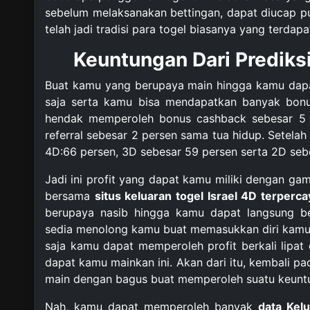
sebelum melaksanakan bettingan, dapat diucap p
telah jadi tradisi para togel biasanya yang terdapa
Keuntungan Dari Prediksi
Buat kamu yang berupaya main hingga kamu dapa
saja serta kamu bisa mendapatkan banyak bon
hendak memperoleh bonus cashback sebesar 5 
referral sebesar 2 persen sama tua hidup. Setelah
4D:66 persen, 3D sebesar 59 persen serta 2D seb
Jadi ini profit yang dapat kamu miliki dengan g
bersama
situs keluaran togel Israel 4D terperca
berupaya nasib hingga kamu dapat langsung be
sedia menolong kamu buat memasukkan diri kamu 
saja kamu dapat memperoleh profit berkali lipat 
dapat kamu mainkan ini. Akan dari itu, kembali
main dengan bagus buat memperoleh suatu keuntu
Nah, kamu dapat memperoleh banyak
data Kel