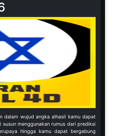
6
han dalam wujud angka alhasil kamu dapat
 susun menggunakan rumus dari prediksi
berupaya hingga kamu dapat bergabung