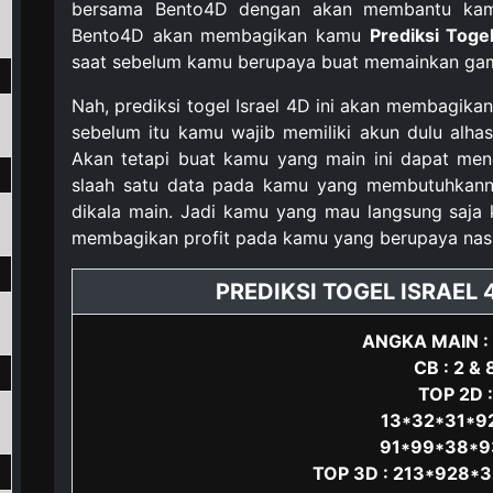
bersama Bento4D dengan akan membantu kam
Bento4D akan membagikan kamu
Prediksi Togel
saat sebelum kamu berupaya buat memainkan gam
Nah, prediksi togel Israel 4D ini akan membagika
sebelum itu kamu wajib memiliki akun dulu alha
Akan tetapi buat kamu yang main ini dapat me
slaah satu data pada kamu yang membutuhkann
dikala main. Jadi kamu yang mau langsung sa
membagikan profit pada kamu yang berupaya nasib 
PREDIKSI TOGEL ISRAEL 4
ANGKA MAIN
:
CB
:
2 & 
TOP 2D
:
13*32*31*9
91*99*38*9
TOP 3D
:
213*928*3