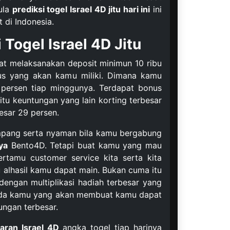
ula
prediksi togel Israel 4D jitu hari ini
ini
t di Indonesia.
 Togel Israel 4D Jitu
t melaksanakan deposit minimun 10 ribu
us yang akan kamu miliki. Dimana kamu
persen tiap minggunya. Terdapat bonus
 itu keuntungan yang lain korting terbesar
esar 29 persen.
ampang serta nyaman bila kamu bergabung
ya
Bento4D. Tetapi buat kamu yang mau
rtamu customer service kita serta kita
alhasil kamu dapat main. Bukan cuma itu
dengan multiplikasi hadiah terbesar yang
 pada kamu yang akan membuat kamu dapat
ngan terbesar.
uaran Israel 4D
angka togel tiap harinya