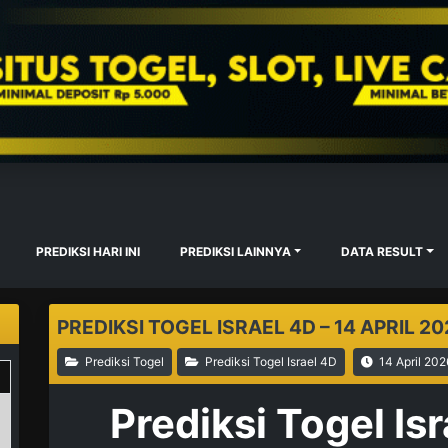
PREDIKSI HARI INI
PREDIKSI LAINNYA
DATA RESULT
PREDIKSI TOGEL ISRAEL 4D – 14 APRIL 2
Prediksi Togel
Prediksi Togel Israel 4D
14 April 202
Prediksi Togel Is