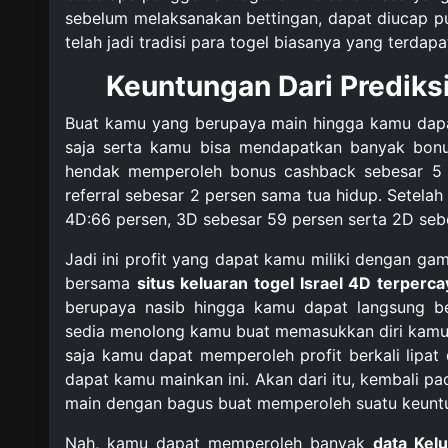
sebelum melaksanakan bettingan, dapat diucap p
telah jadi tradisi para togel biasanya yang terdapa
Keuntungan Dari Prediksi
Buat kamu yang berupaya main hingga kamu dapa
saja serta kamu bisa mendapatkan banyak bon
hendak memperoleh bonus cashback sebesar 5 
referral sebesar 2 persen sama tua hidup. Setelah
4D:66 persen, 3D sebesar 59 persen serta 2D seb
Jadi ini profit yang dapat kamu miliki dengan g
bersama
situs keluaran togel Israel 4D terperca
berupaya nasib hingga kamu dapat langsung be
sedia menolong kamu buat memasukkan diri kamu 
saja kamu dapat memperoleh profit berkali lipat 
dapat kamu mainkan ini. Akan dari itu, kembali
main dengan bagus buat memperoleh suatu keuntu
Nah, kamu dapat memperoleh banyak
data Kel