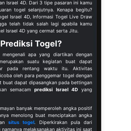
 Israel 4D. Dari 3 tipe pasaran ini kamu
ran togel selanjutnya. Kenapa begitu?
l Israel 4D, Informasi Togel Live Draw
ga telah tidak salah lagi apabila kamu
 Israel 4D yang cermat serta Jitu.
Prediksi Togel?
h mengenali apa yang diartikan dengan
i merupakan suatu kegiatan buat dapat
r pada rentang waktu itu. Aktivitas
icoba oleh para penggemar togel dengan
uat buat dapat dipasangkan pada bettingan
inkan semacam
prediksi Israel 4D
yang
 lumayan banyak memperoleh angka positif
 hanya menolong buat menciptakan angka
ngan
situs togel
. Diperkirakan pula dari
 namanya melaksanakan aktivitas ini saat