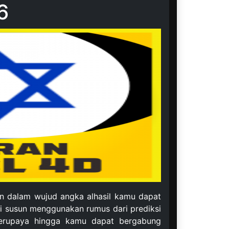
6
han dalam wujud angka alhasil kamu dapat
 susun menggunakan rumus dari prediksi
berupaya hingga kamu dapat bergabung