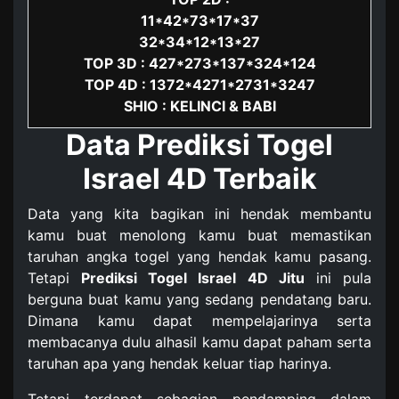
11*42*73*17*37
32*34*12*13*27
TOP 3D
:
427*273*137*324*124
TOP 4D
:
1372*4271*2731*3247
SHIO
:
KELINCI & BABI
Data Prediksi Togel
Israel 4D Terbaik
Data yang kita bagikan ini hendak membantu
kamu buat menolong kamu buat memastikan
taruhan angka togel yang hendak kamu pasang.
Tetapi
Prediksi Togel Israel 4D Jitu
ini pula
berguna buat kamu yang sedang pendatang baru.
Dimana kamu dapat mempelajarinya serta
membacanya dulu alhasil kamu dapat paham serta
taruhan apa yang hendak keluar tiap harinya.
Tetapi terdapat sebagian pendamping dalam