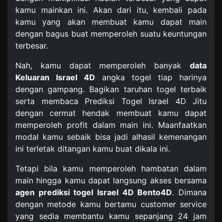
kamu mainkan ini. Akan dari itu, kembali pada
kamu yang akan membuat kamu dapat main
dengan bagus buat memperoleh suatu keuntungan
terbesar.
Nah, kamu dapat memperoleh banyak
data
Keluaran Israel 4D
angka togel tiap harinya
dengan gampang. Bagikan taruhan togel terbaik
serta membaca Prediksi Togel Israel 4D Jitu
dengan cermat hendak membuat kamu dapat
memperoleh profit dalam main ini. Maanfaatkan
modal kamu sebaik bisa jadi alhasil kemenangan
ini terletak ditangan kamu buat dikala ini.
Tetapi bila kamu memperoleh hambatan dalam
main hingga kamu dapat langsung akses bersama
agen prediksi togel Israel 4D Bento4D
. Dimana
dengan metode kamu bertamu customer service
yang sedia membantu kamu sepanjang 24 jam