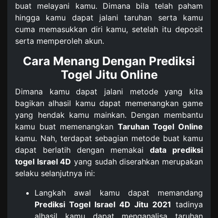
buat melayani kamu. Dimana bila telah paham
hingga kamu dapat jalani taruhan serta kamu
cuma memasukkan diri kamu, setelah itu deposit
serta memperoleh akun.
Cara Menang Dengan Prediksi
Togel Jitu Online
Dimana kamu dapat jalani metode yang kita
bagikan alhasil kamu dapat memenangkan game
yang hendak kamu mainkan. Dengan membantu
kamu buat memenangkan
Taruhan Togel Online
kamu. Nah, terdapat sebagian metode buat kamu
dapat berlatih dengan memakai
data prediksi
togel Israel 4D
yang sudah diserahkan merupakan
selaku selanjutnya ini:
Langkah awal kamu dapat memandang
Prediksi Togel Israel 4D Jitu 2021
tadinya
alhasil kamu dapat menganalisa taruhan