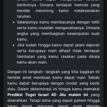
berikutnya. Dimana terdapat metode yang
hendak menolong kamu melaksanakan
taruhan.
Selanjutnya kamu membacanya dengan teliti
serta kamu mulailah menganalisanya. Dimana
angka yang membagikan kesempatan buat
kamu.
Jika sudah hingga kamu dapat jalani deposit
serta berupaya main alhasil tidak terdapat
hambatan yang kamu rasakan pada dikala
kamu akan main.
Dengan ini langkah- langkah yang kita bagikan ini
hendak amat membuat kamu dapat main. Sebab
kamu dapat berupaya dengan modal yang kecik
dulu. Dalam determinasi ini hingga kamu memakai
Prediksi Togel Israel 4D Jitu malam ini
yang
diserahkan. Tetapi adna yang dapat paham hingga
kamu dapat langsung dapat main dengan