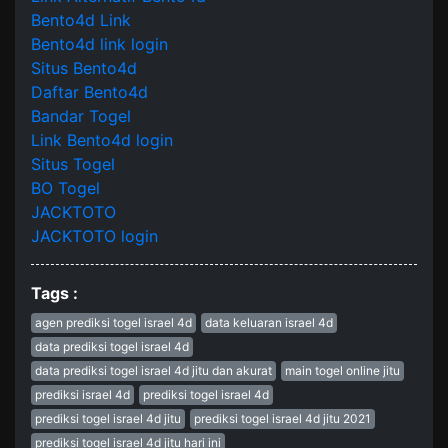
Bento4d Link
Bento4d link login
Situs Bento4d
Daftar Bento4d
Bandar Togel
Link Bento4d login
Situs Togel
BO Togel
JACKTOTO
JACKTOTO login
Tags :
agen prediksi togel israel 4d
data keluaran israel 4d
data prediksi togel israel 4d
data prediksi togel israel 4d jitu dan akurat
main togel online jitu
prediksi israel 4d
prediksi togel israel 4d
prediksi togel israel 4d jitu
prediksi togel israel 4d jitu 2021
prediksi togel israel 4d jitu hari ini