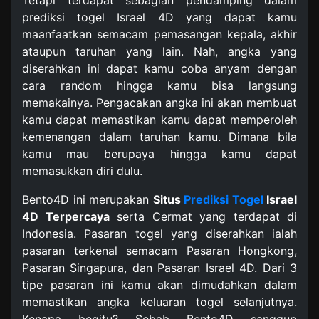
prediksi togel Israel 4D yang dapat kamu
maanfaatkan semacam pemasangan kepala, akhir
ataupun taruhan yang lain. Nah, angka yang
diserahkan ini dapat kamu coba anyam dengan
cara random hingga kamu bisa langsung
memakainya. Pengacakan angka ini akan membuat
kamu dapat memastikan kamu dapat memperoleh
kemenangan dalam taruhan kamu. Dimana bila
kamu mau berupaya hingga kamu dapat
memasukkan diri dulu.
Bento4D ini merupakan
Situs
Prediksi Togel
Israel
4D Terpercaya
serta Cermat yang terdapat di
Indonesia. Pasaran togel yang diserahkan ialah
pasaran terkenal semacam Pasaran Hongkong,
Pasaran Singapura, dan Pasaran Israel 4D. Dari 3
tipe pasaran ini kamu akan dimudahkan dalam
memastikan angka keluaran togel selanjutnya.
Kenapa begitu? Sebab Bento4D sanggup