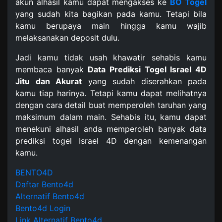
akun alhasil kamu dapat mengakses ke
BO Togel
yang sudah kita bagikan pada kamu. Tetapi bila
kamu berupaya main hingga kamu wajib
melaksanakan deposit dulu.
Jadi kamu tidak usah khawatir sehabis kamu
membaca banyak
Data Prediksi Togel Israel 4D
Jitu dan Akurat
yang sudah diserahkan pada
kamu tiap harinya. Tetapi kamu dapat melihatnya
dengan cara detail buat memperoleh taruhan yang
maksimum dalam main. Sehabis itu, kamu dapat
menekuni alhasil anda memperoleh banyak data
prediksi togel Israel 4D dengan kemenangan
kamu.
BENTO4D
Daftar Bento4d
Alternatif Bento4d
Bento4d Login
Link Alternatif Bento4d