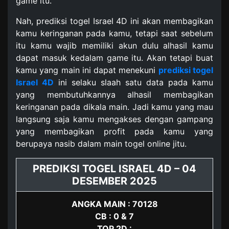
game itu.
Nah, prediksi togel Israel 4D ini akan membagikan
kamu keringanan pada kamu, tetapi saat sebelum
itu kamu wajib memiliki akun dulu alhasil kamu
dapat masuk kedalam game itu. Akan tetapi buat
kamu yang main ini dapat menekuni
prediksi togel
Israel 4D
ini selaku slaah satu data pada kamu
yang membutuhkannya alhasil membagikan
keringanan pada dikala main. Jadi kamu yang mau
langsung saja kamu mengakses dengan gampang
yang membagikan profit pada kamu yang
berupaya nasib dalam main togel online jitu.
PREDIKSI TOGEL ISRAEL 4D – 04
DESEMBER 2025
ANGKA MAIN
:
70128
CB
:
0 & 7
TOP 2D
: