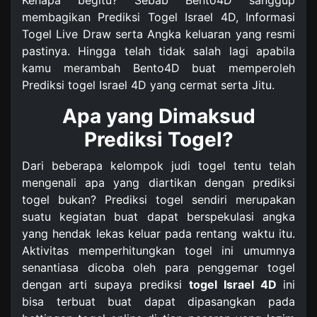
membagikan Prediksi Togel Israel 4D, Informasi
Togel Live Draw serta Angka keluaran yang resmi
pastinya. Hingga telah tidak salah lagi apabila
kamu merambah Bento4D buat memperoleh
Prediksi togel Israel 4D yang cermat serta Jitu.
Apa yang Dimaksud
Prediksi Togel?
Dari beberapa kelompok judi togel tentu telah
mengenali apa yang diartikan dengan prediksi
togel bukan? Prediksi togel sendiri merupakan
suatu kegiatan buat dapat berspekulasi angka
yang hendak lekas keluar pada rentang waktu itu.
Aktivitas memperhitungkan togel ini umumnya
senantiasa dicoba oleh para penggemar togel
dengan arti supaya prediksi
togel Israel 4D
ini
bisa terbuat buat dapat dipasangkan pada