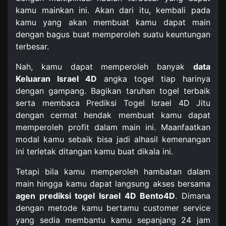
kamu mainkan ini. Akan dari itu, kembali pada
kamu yang akan membuat kamu dapat main
dengan bagus buat memperoleh suatu keuntungan
terbesar.
Nah, kamu dapat memperoleh banyak
data
Keluaran Israel 4D
angka togel tiap harinya
dengan gampang. Bagikan taruhan togel terbaik
serta membaca Prediksi Togel Israel 4D Jitu
dengan cermat hendak membuat kamu dapat
memperoleh profit dalam main ini. Maanfaatkan
modal kamu sebaik bisa jadi alhasil kemenangan
ini terletak ditangan kamu buat dikala ini.
Tetapi bila kamu memperoleh hambatan dalam
main hingga kamu dapat langsung akses bersama
agen prediksi togel Israel 4D Bento4D
. Dimana
dengan metode kamu bertamu customer service
yang sedia membantu kamu sepanjang 24 jam