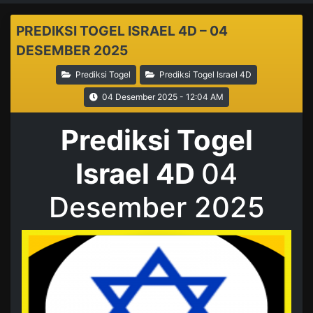
PREDIKSI TOGEL ISRAEL 4D – 04
DESEMBER 2025
Prediksi Togel
Prediksi Togel Israel 4D
04 Desember 2025 - 12:04 AM
Prediksi Togel
Israel 4D
04
Desember 2025