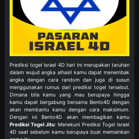
Prediksi togel Israel 4D hari ini merupakan taruhan
dalam wujud angka alhasil kamu dapat menembak
angka dengan cara random dan juga di susun
menggunakan rumus dari prediksi togel tersebut.
Dimana bila kamu yang mau berupaya hingga
kamu dapat bergabung bersama Bento4D dengan
akan membantu kamu dengan cara maksimum.
Dengan ini Bento4D akan membagikan kamu
Prediksi Togel Jitu
: Menekuni Prediksi Togel Israel
4D saat sebelum kamu berupaya buat memainkan