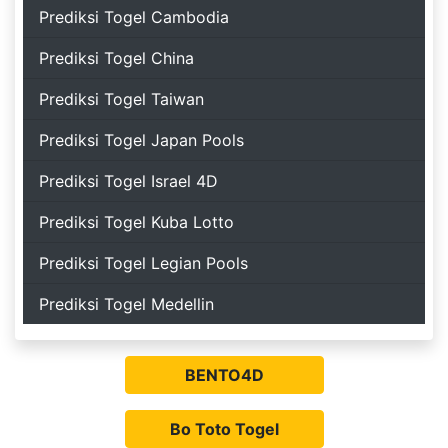
Prediksi Togel Cambodia
Prediksi Togel China
Prediksi Togel Taiwan
Prediksi Togel Japan Pools
Prediksi Togel Israel 4D
Prediksi Togel Kuba Lotto
Prediksi Togel Legian Pools
Prediksi Togel Medellin
BENTO4D
Bo Toto Togel