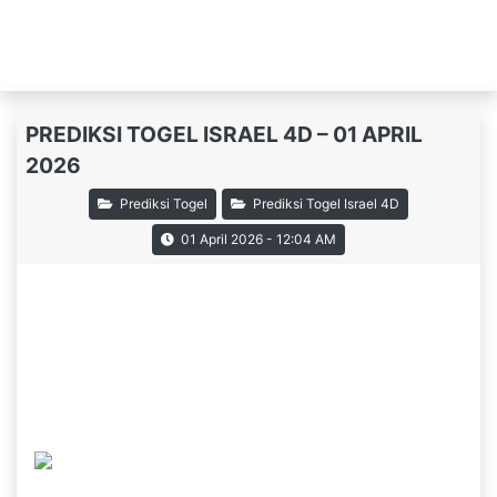
Live Draw
Blog
PREDIKSI TOGEL ISRAEL 4D – 01 APRIL
2026
Prediksi Togel
Prediksi Togel Israel 4D
01 April 2026 - 12:04 AM
Prediksi Togel
Israel 4D
01 April
2026