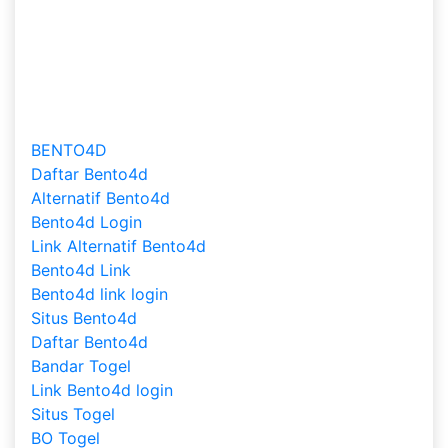
dengan cara detail buat memperoleh taruhan yang
maksimum dalam main. Sehabis itu, kamu dapat
menekuni alhasil anda memperoleh banyak data
prediksi togel Israel 4D dengan kemenangan
kamu.
BENTO4D
Daftar Bento4d
Alternatif Bento4d
Bento4d Login
Link Alternatif Bento4d
Bento4d Link
Bento4d link login
Situs Bento4d
Daftar Bento4d
Bandar Togel
Link Bento4d login
Situs Togel
BO Togel