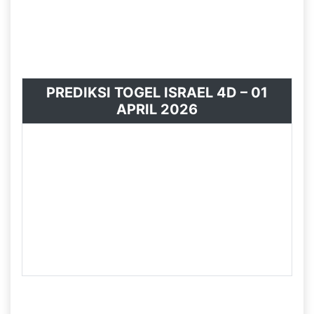
keringanan pada dikala main. Jadi kamu yang mau
langsung saja kamu mengakses dengan gampang
yang membagikan profit pada kamu yang
berupaya nasib dalam main togel online jitu.
PREDIKSI TOGEL ISRAEL 4D – 01
APRIL 2026
ANGKA MAIN
:
03217
CB
:
7 & 0
TOP 2D
:
13*17*73*32*03
12*11*27*70*72
TOP 3D
:
730*327*032*130*172
TOP 4D
:
1723*7302*0321*3271
SHIO
:
KERBAU & HARIMAU
Data Prediksi Togel