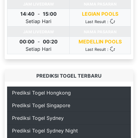
JAM LIVEDRAW
NAMA PASARAN
14:40
-
15:00
LEGIAN POOLS
Setiap Hari
Last Result :
JAM LIVEDRAW
NAMA PASARAN
00:00
-
00:20
MEDELLIN POOLS
Setiap Hari
Last Result :
PREDIKSI TOGEL TERBARU
Prediksi Togel Hongkong
Prediksi Togel Singapore
Prediksi Togel Sydney
Prediksi Togel Sydney Night