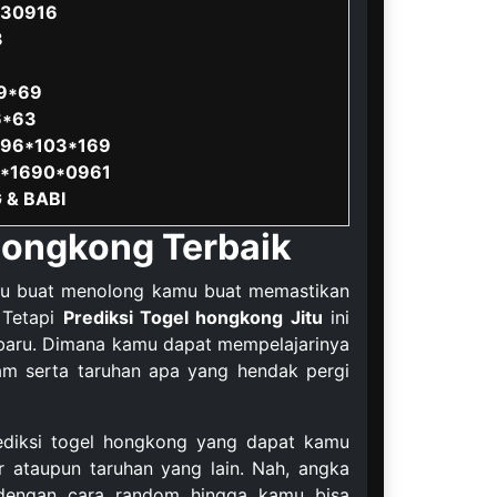
30916
3
9*69
6*63
96*103*169
*1690*0961
 & BABI
Hongkong Terbaik
amu buat menolong kamu buat memastikan
 Tetapi
Prediksi Togel hongkong Jitu
ini
baru. Dimana kamu dapat mempelajarinya
am serta taruhan apa yang hendak pergi
ediksi togel hongkong yang dapat kamu
 ataupun taruhan yang lain. Nah, angka
dengan cara random hingga kamu bisa