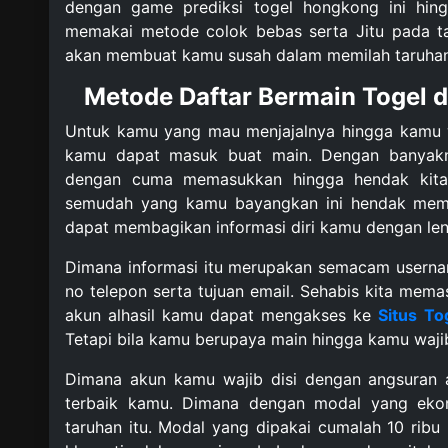
dengan game prediksi togel hongkong ini hi
memakai metode colok bebas serta Jitu pada t
akan membuat kamu susah dalam memilah taruha
Metode Daftar Bermain Togel d
Untuk kamu yang mau menjajalnya hingga kamu w
kamu dapat masuk buat main. Dengan banyakn
dengan cuma memasukkan hingga hendak kita
semudah yang kamu bayangkan ini hendak mem
dapat membagikan informasi diri kamu dengan le
Dimana informasi itu merupakan semacam username
no telepon serta tujuan email. Sehabis kita me
akun alhasil kamu dapat mengakses ke
Situs To
Tetapi bila kamu berupaya main hingga kamu waji
Dimana akun kamu wajib disi dengan angsuran 
terbaik kamu. Dimana dengan modal yang eko
taruhan itu. Modal yang dipakai cumalah 10 ribu