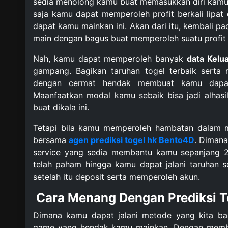
sedia menolong kamu buat memasukkan diri kamu 
saja kamu dapat memperoleh profit berkali lipat 
dapat kamu mainkan ini. Akan dari itu, kembali
main dengan bagus buat memperoleh suatu profit 
Nah, kamu dapat memperoleh banyak
data Kelu
gampang. Bagikan taruhan togel terbaik serta
dengan cermat hendak membuat kamu dapat 
Maanfaatkan modal kamu sebaik bisa jadi alhasi
buat dikala ini.
Tetapi bila kamu memperoleh hambatan dalam 
bersama
agen prediksi togel hk Bento4D
. Diman
service yang sedia membantu kamu sepanjang 2
telah paham hingga kamu dapat jalani taruhan
setelah itu deposit serta memperoleh akun.
Cara Menang Dengan Prediksi T
Dimana kamu dapat jalani metode yang kita b
game yang hendak kamu mainkan. Dengan mem