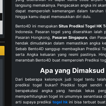
langsung memakainya. Pengacakan angka ini ak
dapat memperoleh kemenangan dalam taruhan 
hingga kamu dapat memasukkan diri dulu.
Bento4D ini merupakan
Situs Prediksi Togel HK 
Indonesia. Pasaran togel yang diserahkan ialah 
Pasaran Hongkong,
Pasaran Singapura
, dan Pasa
hendak dimudahkan dalam memastikan angka kelu
Sebab Bento4D sanggup membagikan Prediksi Tog
serta Angka keluaran yang resmi pastinya. Hing
merambah Bento4D buat memperoleh Prediksi toge
Apa yang Dimaksud 
Dari beberapa kelompok judi togel tentu tela
prediksi togel bukan? Prediksi togel sendir
berspekulasi angka yang hendak lekas perg
memperhitungkan togel ini umumnya senantiasa d
arti supaya prediksi
togel hk
ini bisa terbuat bua