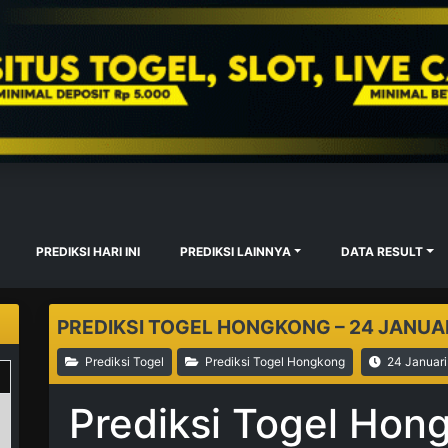
PREDIKSI HARI INI
PREDIKSI LAINNYA
DATA RESULT
PREDIKSI TOGEL HONGKONG – 24 JANUA
Prediksi Togel
Prediksi Togel Hongkong
24 Januari
Prediksi Togel Hon