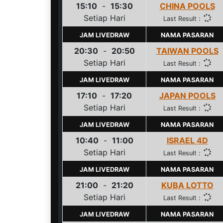
15:10
-
15:30
CHINA POOLS
Setiap Hari
Last Result :
JAM LIVEDRAW
NAMA PASARAN
20:30
-
20:50
TAIWAN POOLS
Setiap Hari
Last Result :
JAM LIVEDRAW
NAMA PASARAN
17:10
-
17:20
JAPAN POOLS
Setiap Hari
Last Result :
JAM LIVEDRAW
NAMA PASARAN
10:40
-
11:00
ISRAEL 4D
Setiap Hari
Last Result :
JAM LIVEDRAW
NAMA PASARAN
21:00
-
21:20
KUBA LOTTO
Setiap Hari
Last Result :
JAM LIVEDRAW
NAMA PASARAN