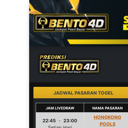
JADWAL PASARAN TOGEL
JAM LIVEDRAW
NAMA PASARAN
HONGKONG
22:45
-
23:00
POOLS
Setiap Hari