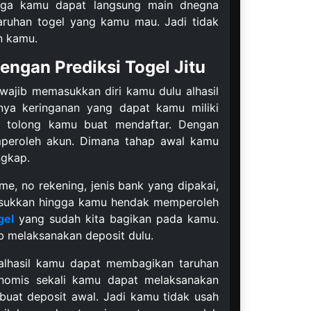
ngga kamu dapat langsung main dnegna
aruhan togel yang kamu mau. Jadi tidak
n kamu.
engan Prediksi Togel Jitu
ajib memasukkan diri kamu dulu alhasil
ya keringanan yang dapat kamu miliki
 tolong kamu buat mendaftar. Dengan
peroleh akun. Dimana tahap awal kamu
ngkap.
, no rekening, jenis bank yang dipakai,
masukkan hingga kamu hendak memperoleh
gel
yang sudah kita bagikan pada kamu.
b melaksanakan deposit dulu.
alhasil kamu dapat membagikan taruhan
nomis sekali kamu dapat melaksanakan
 buat deposit awal. Jadi kamu tidak usah