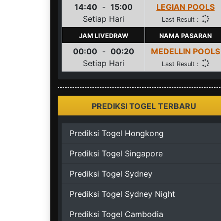
14:40
-
15:00
LEGIAN POOLS
Setiap Hari
Last Result :
JAM LIVEDRAW
NAMA PASARAN
00:00
-
00:20
MEDELLIN POOLS
Setiap Hari
Last Result :
PREDIKSI TOGEL TERBARU
Prediksi Togel Hongkong
Prediksi Togel Singapore
Prediksi Togel Sydney
Prediksi Togel Sydney Night
Prediksi Togel Cambodia