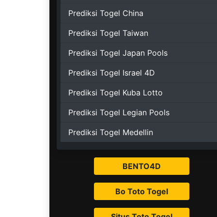
Prediksi Togel China
Prediksi Togel Taiwan
Prediksi Togel Japan Pools
Prediksi Togel Israel 4D
Prediksi Togel Kuba Lotto
Prediksi Togel Legian Pools
Prediksi Togel Medellin
BENTO4D
Bo Toto Togel
Situs Toto Togel