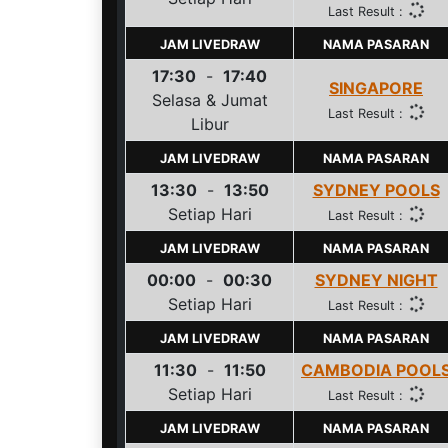
Last Result :
JAM LIVEDRAW
NAMA PASARAN
17:30
-
17:40
SINGAPORE
Selasa & Jumat
Last Result :
Libur
JAM LIVEDRAW
NAMA PASARAN
13:30
-
13:50
SYDNEY POOLS
Setiap Hari
Last Result :
JAM LIVEDRAW
NAMA PASARAN
00:00
-
00:30
SYDNEY NIGHT
Setiap Hari
Last Result :
JAM LIVEDRAW
NAMA PASARAN
11:30
-
11:50
CAMBODIA POOL
Setiap Hari
Last Result :
JAM LIVEDRAW
NAMA PASARAN