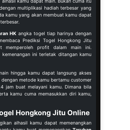
alhasil kamu dapat main. Bukan cuma itu
dengan multiplikasi hadiah terbesar yang
 pada kamu yang akan membuat kamu dapat
terbesar.
aran HK
angka togel tiap harinya dengan
 membaca Prediksi Togel Hongkong Jitu
memperoleh profit dalam main ini.
l kemenangan ini terletak ditangan kamu
main hingga kamu dapat langsung akses
a dengan metode kamu bertamu customer
4 jam buat melayani kamu. Dimana bila
 serta kamu cuma memasukkan diri kamu,
ogel Hongkong Jitu Online
agikan alhasil kamu dapat memenangkan
bantu kamu buat memenangkan
Taruhan