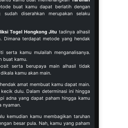
tode buat kamu dapat berlatih dengan
sudah diserahkan merupakan selaku
iksi Togel Hongkong Jitu
tadinya alhasil
a. Dimana terdapat metode yang hendak
i serta kamu mulailah menganalisanya.
 buat kamu.
sit serta berupaya main alhasil tidak
dikala kamu akan main.
ni hendak amat membuat kamu dapat main.
cik dulu. Dalam determinasi ini hingga
api adna yang dapat paham hingga kamu
a nyaman.
 dulu kemudian kamu membagikan taruhan
engan besar pula. Nah, kamu yang paham