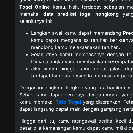
Togel Online
kamu. Nah, terdapat sebagian me
memakai
data prediksi togel hongkong
yang 
selanjutnya ini:
Langkah awal kamu dapat memandang
Pred
kamu dapat menganalisa taruhan berikutny
menolong kamu melaksanakan taruhan.
Selanjutnya kamu membacanya dengan telit
Dimana angka yang membagikan kesempatan
Jika sudah hingga kamu dapat jalani depo
terdapat hambatan yang kamu rasakan pada 
Dengan ini langkah- langkah yang kita bagikan i
Sebab kamu dapat berupaya dengan modal yang ke
kamu memakai
Toto Togel
yang diserahkan. Tet
dapat langsung dapat main dengan gampang sert
Hingga dari itu, kamu mengawali perihal kecil
besar bila kemenangan kamu dapat kamu miliki d