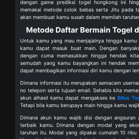
dengan game prediksi togel hongkong ini hi
memakai metode colok bebas serta Jitu pada t
akan membuat kamu susah dalam memilah taruha
Metode Daftar Bermain Togel d
Untuk kamu yang mau menjajalnya hingga kamu w
kamu dapat masuk buat main. Dengan banyakn
dengan cuma memasukkan hingga hendak kita
semudah yang kamu bayangkan ini hendak mem
dapat membagikan informasi diri kamu dengan le
Dimana informasi itu merupakan semacam username
no telepon serta tujuan email. Sehabis kita me
akun alhasil kamu dapat mengakses ke
Situs To
Tetapi bila kamu berupaya main hingga kamu waji
Dimana akun kamu wajib disi dengan angsuran 
terbaik kamu. Dimana dengan modal yang eko
taruhan itu. Modal yang dipakai cumalah 10 ribu