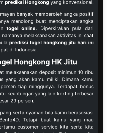
cam
prediksi Hongkong
yang konvensional.
 lumayan banyak memperoleh angka positif
 hanya menolong buat menciptakan angka
gan
togel online
. Diperkirakan pula dari
 namanya melaksanakan aktivitas ini saat
pula
prediksi togel hongkong jitu hari ini
apat di Indonesia.
ogel Hongkong HK Jitu
t melaksanakan deposit minimun 10 ribu
us yang akan kamu miliki. Dimana kamu
persen tiap minggunya. Terdapat bonus
 itu keuntungan yang lain korting terbesar
esar 29 persen.
mpang serta nyaman bila kamu berasosiasi
ento4D. Tetapi buat kamu yang mau
rtamu customer service kita serta kita