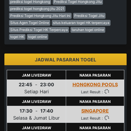
prediksi togel Hongkong
Prediksi Togel Hongkong Jitu
prediksi togel hongkong jitu 2021
Prediksi Togel Hongkong Jitu Hari Ini
Prediksi Togel Jitu
Situs Agen Togel Online
situs keluaran togel HK terpercaya
Situs Prediksi Togel HK Terpercaya
taruhan togel online
togel HK
togel online
JADWAL PASARAN TOGEL
JAM LIVEDRAW
NAMA PASARAN
22:45
-
23:00
HONGKONG POOLS
Setiap Hari
Last Result :
JAM LIVEDRAW
NAMA PASARAN
17:30
-
17:40
SINGAPORE
Selasa & Jumat Libur
Last Result :
JAM LIVEDRAW
NAMA PASARAN