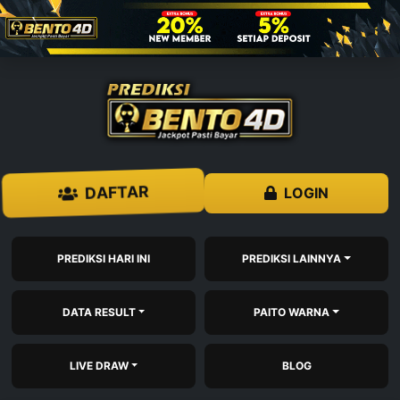
DAFTAR
LOGIN
PREDIKSI HARI INI
PREDIKSI LAINNYA
DATA RESULT
PAITO WARNA
LIVE DRAW
BLOG