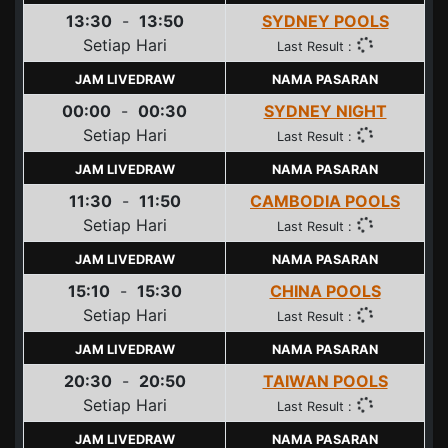
13:30
-
13:50
SYDNEY POOLS
Setiap Hari
Last Result :
JAM LIVEDRAW
NAMA PASARAN
00:00
-
00:30
SYDNEY NIGHT
Setiap Hari
Last Result :
JAM LIVEDRAW
NAMA PASARAN
11:30
-
11:50
CAMBODIA POOLS
Setiap Hari
Last Result :
JAM LIVEDRAW
NAMA PASARAN
15:10
-
15:30
CHINA POOLS
Setiap Hari
Last Result :
JAM LIVEDRAW
NAMA PASARAN
20:30
-
20:50
TAIWAN POOLS
Setiap Hari
Last Result :
JAM LIVEDRAW
NAMA PASARAN