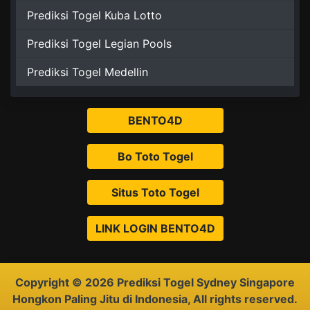
Prediksi Togel Kuba Lotto
Prediksi Togel Legian Pools
Prediksi Togel Medellin
BENTO4D
Bo Toto Togel
Situs Toto Togel
LINK LOGIN BENTO4D
Copyright © 2026 Prediksi Togel Sydney Singapore
Hongkon Paling Jitu di Indonesia, All rights reserved.