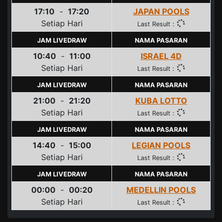
17:10
-
17:20
JAPAN POOLS
Setiap Hari
Last Result :
JAM LIVEDRAW
NAMA PASARAN
10:40
-
11:00
ISRAEL 4D
Setiap Hari
Last Result :
JAM LIVEDRAW
NAMA PASARAN
21:00
-
21:20
KUBA LOTTO
Setiap Hari
Last Result :
JAM LIVEDRAW
NAMA PASARAN
14:40
-
15:00
LEGIAN POOLS
Setiap Hari
Last Result :
JAM LIVEDRAW
NAMA PASARAN
00:00
-
00:20
MEDELLIN POOLS
Setiap Hari
Last Result :