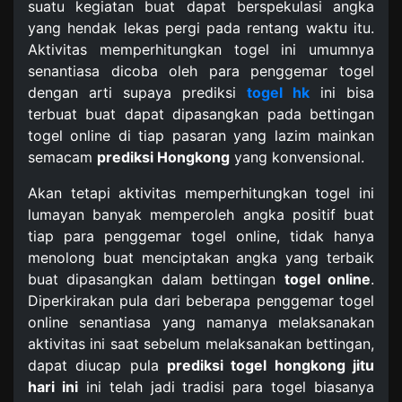
suatu kegiatan buat dapat berspekulasi angka
yang hendak lekas pergi pada rentang waktu itu.
Aktivitas memperhitungkan togel ini umumnya
senantiasa dicoba oleh para penggemar togel
dengan arti supaya prediksi
togel hk
ini bisa
terbuat buat dapat dipasangkan pada bettingan
togel online di tiap pasaran yang lazim mainkan
semacam
prediksi Hongkong
yang konvensional.
Akan tetapi aktivitas memperhitungkan togel ini
lumayan banyak memperoleh angka positif buat
tiap para penggemar togel online, tidak hanya
menolong buat menciptakan angka yang terbaik
buat dipasangkan dalam bettingan
togel online
.
Diperkirakan pula dari beberapa penggemar togel
online senantiasa yang namanya melaksanakan
aktivitas ini saat sebelum melaksanakan bettingan,
dapat diucap pula
prediksi togel hongkong jitu
hari ini
ini telah jadi tradisi para togel biasanya