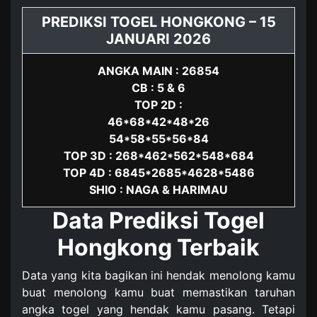
PREDIKSI TOGEL HONGKONG – 15
JANUARI 2026
ANGKA MAIN
:
26854
CB
:
5 & 6
TOP 2D
:
46*68*42*48*26
54*58*55*56*84
TOP 3D
:
268*462*562*548*684
TOP 4D
:
6845*2685*4628*5486
SHIO
:
NAGA & HARIMAU
Data Prediksi Togel
Hongkong Terbaik
Data yang kita bagikan ini hendak menolong kamu
buat menolong kamu buat memastikan taruhan
angka togel yang hendak kamu pasang. Tetapi