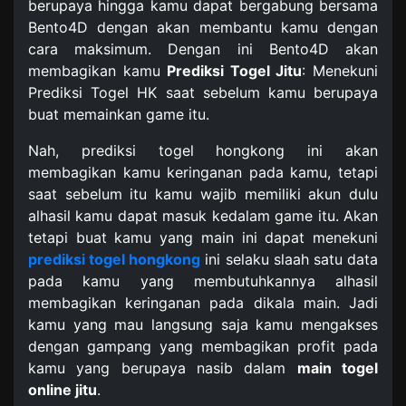
berupaya hingga kamu dapat bergabung bersama
Bento4D dengan akan membantu kamu dengan
cara maksimum. Dengan ini Bento4D akan
membagikan kamu
Prediksi Togel Jitu
: Menekuni
Prediksi Togel HK saat sebelum kamu berupaya
buat memainkan game itu.
Nah, prediksi togel hongkong ini akan
membagikan kamu keringanan pada kamu, tetapi
saat sebelum itu kamu wajib memiliki akun dulu
alhasil kamu dapat masuk kedalam game itu. Akan
tetapi buat kamu yang main ini dapat menekuni
prediksi togel hongkong
ini selaku slaah satu data
pada kamu yang membutuhkannya alhasil
membagikan keringanan pada dikala main. Jadi
kamu yang mau langsung saja kamu mengakses
dengan gampang yang membagikan profit pada
kamu yang berupaya nasib dalam
main togel
online jitu
.