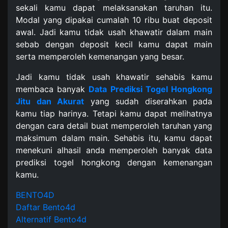
sekali kamu dapat melaksanakan taruhan itu.
Modal yang dipakai cumalah 10 ribu buat deposit
awal. Jadi kamu tidak usah khawatir dalam main
sebab dengan deposit kecil kamu dapat main
serta memperoleh kemenangan yang besar.
Jadi kamu tidak usah khawatir sehabis kamu
membaca banyak
Data Prediksi Togel Hongkong
Jitu dan Akurat
yang sudah diserahkan pada
kamu tiap harinya. Tetapi kamu dapat melihatnya
dengan cara detail buat memperoleh taruhan yang
maksimum dalam main. Sehabis itu, kamu dapat
menekuni alhasil anda memperoleh banyak data
prediksi togel hongkong dengan kemenangan
kamu.
BENTO4D
Daftar Bento4d
Alternatif Bento4d