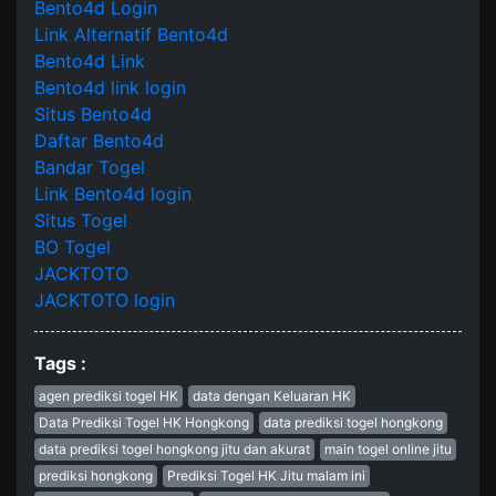
Bento4d Login
Link Alternatif Bento4d
Bento4d Link
Bento4d link login
Situs Bento4d
Daftar Bento4d
Bandar Togel
Link Bento4d login
Situs Togel
BO Togel
JACKTOTO
JACKTOTO login
Tags :
agen prediksi togel HK
data dengan Keluaran HK
Data Prediksi Togel HK Hongkong
data prediksi togel hongkong
data prediksi togel hongkong jitu dan akurat
main togel online jitu
prediksi hongkong
Prediksi Togel HK Jitu malam ini