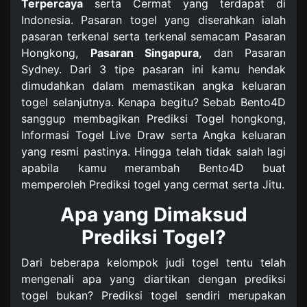
Terpercaya
serta Cermat yang terdapat di
Indonesia. Pasaran togel yang diserahkan ialah
pasaran terkenal serta terkenal semacam Pasaran
Hongkong,
Pasaran Singapura
, dan Pasaran
Sydney. Dari 3 tipe pasaran ini kamu hendak
dimudahkan dalam memastikan angka keluaran
togel selanjutnya. Kenapa begitu? Sebab Bento4D
sanggup membagikan Prediksi Togel hongkong,
Informasi Togel Live Draw serta Angka keluaran
yang resmi pastinya. Hingga telah tidak salah lagi
apabila kamu merambah Bento4D buat
memperoleh Prediksi togel yang cermat serta Jitu.
Apa yang Dimaksud
Prediksi Togel?
Dari beberapa kelompok judi togel tentu telah
mengenali apa yang diartikan dengan prediksi
togel bukan? Prediksi togel sendiri merupakan