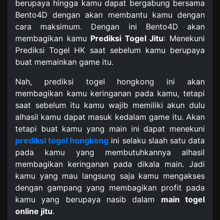
berupaya hingga kamu dapat bergabung bersama
Bento4D dengan akan membantu kamu dengan
cara maksimum. Dengan ini Bento4D akan
membagikan kamu
Prediksi Togel Jitu
: Menekuni
Prediksi Togel HK saat sebelum kamu berupaya
buat memainkan game itu.
Nah, prediksi togel hongkong ini akan
membagikan kamu keringanan pada kamu, tetapi
saat sebelum itu kamu wajib memiliki akun dulu
alhasil kamu dapat masuk kedalam game itu. Akan
tetapi buat kamu yang main ini dapat menekuni
prediksi togel hongkong
ini selaku slaah satu data
pada kamu yang membutuhkannya alhasil
membagikan keringanan pada dikala main. Jadi
kamu yang mau langsung saja kamu mengakses
dengan gampang yang membagikan profit pada
kamu yang berupaya nasib dalam
main togel
online jitu
.