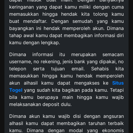
keringanan yang dapat kamu miliki dengan cuma
memasukkan hingga hendak kita tolong kamu
buat mendaftar. Dengan semudah yang kamu
bayangkan ini hendak memperoleh akun. Dimana
tahap awal kamu dapat membagikan informasi diri
kamu dengan lengkap.
Dimana informasi itu merupakan semacam
username, no rekening, jenis bank yang dipakai, no
telepon serta tujuan email. Sehabis kita
memasukkan hingga kamu hendak memperoleh
akun alhasil kamu dapat mengakses ke
Situs
Togel
yang sudah kita bagikan pada kamu. Tetapi
bila kamu berupaya main hingga kamu wajib
melaksanakan deposit dulu.
Dimana akun kamu wajib disi dengan angsuran
alhasil kamu dapat membagikan taruhan terbaik
kamu. Dimana dengan modal yang ekonomis