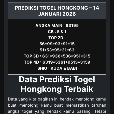
PREDIKSI TOGEL HONGKONG – 14
JANUARI 2026
ANGKA MAIN
:
63195
CB
:
5 & 1
TOP 2D
:
56*99*93*91*15
51*53*95*31*63
TOP 3D
:
631*936*536*951*315
TOP 4D
:
6319*5361*9513*3159
SHIO
:
KUDA & BABI
Data Prediksi Togel
Hongkong Terbaik
Data yang kita bagikan ini hendak menolong kamu
buat menolong kamu buat memastikan taruhan
angka togel yang hendak kamu pasang. Tetapi