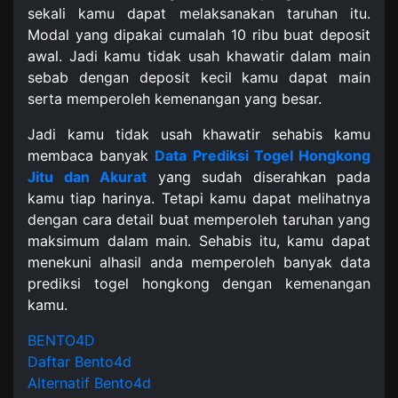
sekali kamu dapat melaksanakan taruhan itu.
Modal yang dipakai cumalah 10 ribu buat deposit
awal. Jadi kamu tidak usah khawatir dalam main
sebab dengan deposit kecil kamu dapat main
serta memperoleh kemenangan yang besar.
Jadi kamu tidak usah khawatir sehabis kamu
membaca banyak
Data Prediksi Togel Hongkong
Jitu dan Akurat
yang sudah diserahkan pada
kamu tiap harinya. Tetapi kamu dapat melihatnya
dengan cara detail buat memperoleh taruhan yang
maksimum dalam main. Sehabis itu, kamu dapat
menekuni alhasil anda memperoleh banyak data
prediksi togel hongkong dengan kemenangan
kamu.
BENTO4D
Daftar Bento4d
Alternatif Bento4d