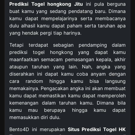
Prediksi Togel hongkong Jitu
ini pula berguna
buat kamu yang sedang pendatang baru. Dimana
kamu dapat mempelajarinya serta membacanya
dulu alhasil kamu dapat paham serta taruhan apa
yang hendak pergi tiap harinya.
Tetapi terdapat sebagian pendamping dalam
prediksi togel hongkong yang dapat kamu
maanfaatkan semacam pemasangan kepala, akhir
ataupun taruhan yang lain. Nah, angka yang
diserahkan ini dapat kamu coba anyam dengan
cara random hingga kamu bisa langsung
memakainya. Pengacakan angka ini akan membuat
kamu dapat memastikan kamu dapat memperoleh
kemenangan dalam taruhan kamu. Dimana bila
kamu mau berupaya hingga kamu dapat
memasukkan diri dulu.
Bento4D ini merupakan
Situs Prediksi Togel HK