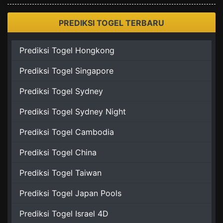
PREDIKSI TOGEL TERBARU
Prediksi Togel Hongkong
Prediksi Togel Singapore
Prediksi Togel Sydney
Prediksi Togel Sydney Night
Prediksi Togel Cambodia
Prediksi Togel China
Prediksi Togel Taiwan
Prediksi Togel Japan Pools
Prediksi Togel Israel 4D