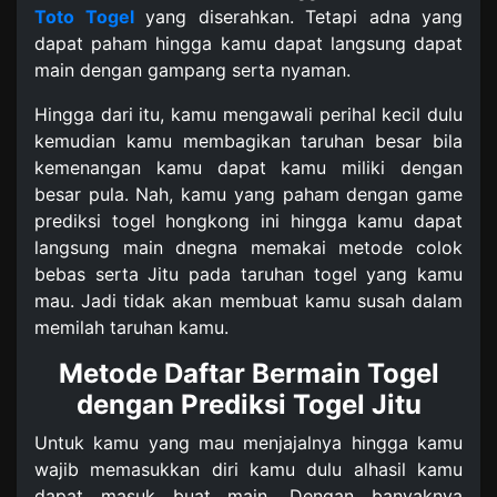
Toto Togel
yang diserahkan. Tetapi adna yang
dapat paham hingga kamu dapat langsung dapat
main dengan gampang serta nyaman.
Hingga dari itu, kamu mengawali perihal kecil dulu
kemudian kamu membagikan taruhan besar bila
kemenangan kamu dapat kamu miliki dengan
besar pula. Nah, kamu yang paham dengan game
prediksi togel hongkong ini hingga kamu dapat
langsung main dnegna memakai metode colok
bebas serta Jitu pada taruhan togel yang kamu
mau. Jadi tidak akan membuat kamu susah dalam
memilah taruhan kamu.
Metode Daftar Bermain Togel
dengan Prediksi Togel Jitu
Untuk kamu yang mau menjajalnya hingga kamu
wajib memasukkan diri kamu dulu alhasil kamu
dapat masuk buat main. Dengan banyaknya