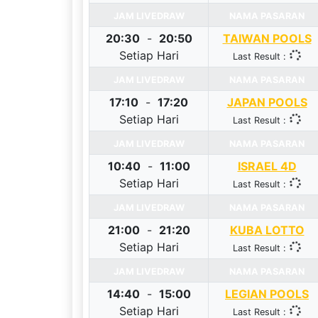
JAM LIVEDRAW
NAMA PASARAN
20:30
-
20:50
TAIWAN POOLS
Setiap Hari
Last Result :
JAM LIVEDRAW
NAMA PASARAN
17:10
-
17:20
JAPAN POOLS
Setiap Hari
Last Result :
JAM LIVEDRAW
NAMA PASARAN
10:40
-
11:00
ISRAEL 4D
Setiap Hari
Last Result :
JAM LIVEDRAW
NAMA PASARAN
21:00
-
21:20
KUBA LOTTO
Setiap Hari
Last Result :
JAM LIVEDRAW
NAMA PASARAN
14:40
-
15:00
LEGIAN POOLS
Setiap Hari
Last Result :