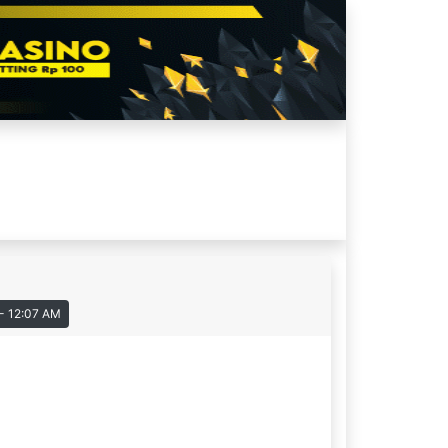
DAFTAR
LOGIN
esult
Paito Warna
Live Draw
Blog
- 12:07 AM
na
31 Maret 2026