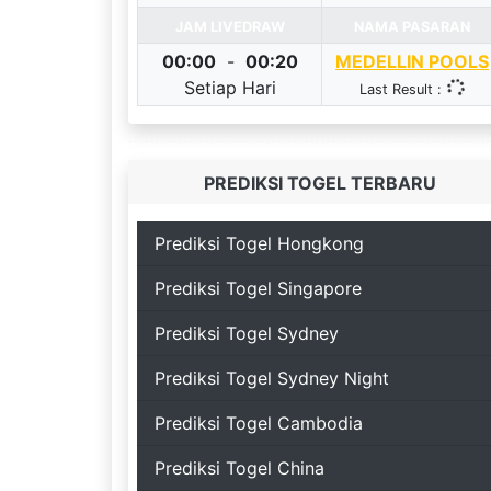
JAM LIVEDRAW
NAMA PASARAN
00:00
-
00:20
MEDELLIN POOLS
Setiap Hari
Last Result :
PREDIKSI TOGEL TERBARU
Prediksi Togel Hongkong
Prediksi Togel Singapore
Prediksi Togel Sydney
Prediksi Togel Sydney Night
Prediksi Togel Cambodia
Prediksi Togel China