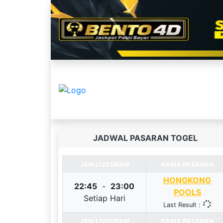
JADWAL PASARAN TOGEL
JAM LIVEDRAW
NAMA PASARAN
HONGKONG
22:45
-
23:00
POOLS
Setiap Hari
Last Result :
JAM LIVEDRAW
NAMA PASARAN