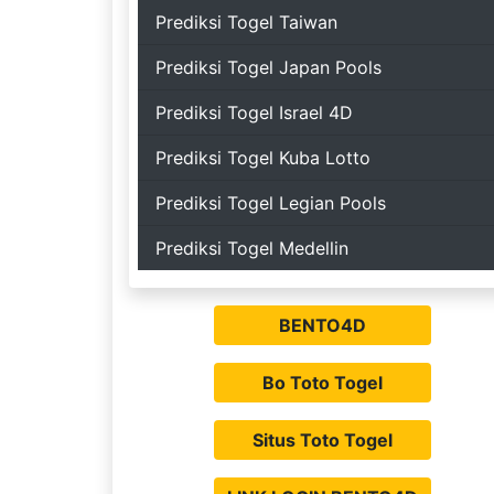
Prediksi Togel Taiwan
Prediksi Togel Japan Pools
Prediksi Togel Israel 4D
Prediksi Togel Kuba Lotto
Prediksi Togel Legian Pools
Prediksi Togel Medellin
BENTO4D
Bo Toto Togel
Situs Toto Togel