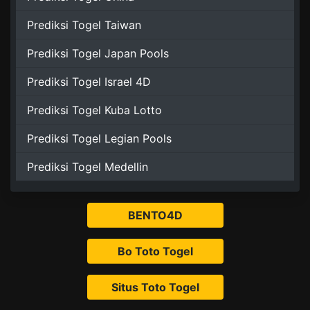
Prediksi Togel Taiwan
Prediksi Togel Japan Pools
Prediksi Togel Israel 4D
Prediksi Togel Kuba Lotto
Prediksi Togel Legian Pools
Prediksi Togel Medellin
BENTO4D
Bo Toto Togel
Situs Toto Togel