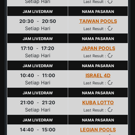
Setiap Hari
Last Result :
JAM LIVEDRAW
NAMA PASARAN
20:30
-
20:50
TAIWAN POOLS
Setiap Hari
Last Result :
JAM LIVEDRAW
NAMA PASARAN
17:10
-
17:20
JAPAN POOLS
Setiap Hari
Last Result :
JAM LIVEDRAW
NAMA PASARAN
10:40
-
11:00
ISRAEL 4D
Setiap Hari
Last Result :
JAM LIVEDRAW
NAMA PASARAN
21:00
-
21:20
KUBA LOTTO
Setiap Hari
Last Result :
JAM LIVEDRAW
NAMA PASARAN
14:40
-
15:00
LEGIAN POOLS