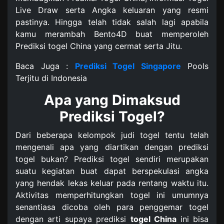
Live Draw serta Angka keluaran yang resmi
pastinya. Hingga telah tidak salah lagi apabila
kamu merambah Bento4D buat memperoleh
Prediksi togel China yang cermat serta Jitu.
Baca Juga :
Prediksi Togel Singapore
Pools
Terjitu di Indonesia
Apa yang Dimaksud
Prediksi Togel?
Dari beberapa kelompok judi togel tentu telah
mengenali apa yang diartikan dengan prediksi
togel bukan? Prediksi togel sendiri merupakan
suatu kegiatan buat dapat berspekulasi angka
yang hendak lekas keluar pada rentang waktu itu.
Aktivitas memperhitungkan togel ini umumnya
senantiasa dicoba oleh para penggemar togel
dengan arti supaya prediksi
togel China
ini bisa