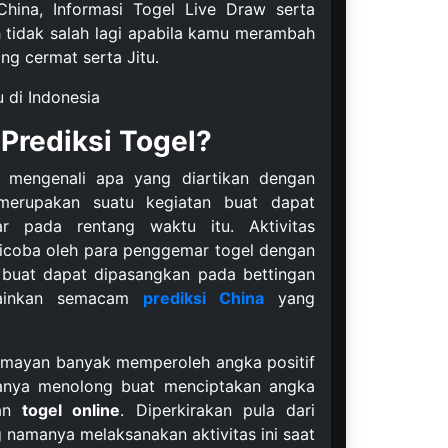
hina, Informasi Togel Live Draw serta
h tidak salah lagi apabila kamu merambah
g cermat serta Jitu.
u di Indonesia
Prediksi Togel?
h mengenali apa yang diartikan dengan
i merupakan suatu kegiatan buat dapat
r pada rentang waktu itu. Aktivitas
icoba oleh para penggemar togel dengan
t buat dapat dipasangkan pada bettingan
mainkan semacam
prediksi China
yang
 lumayan banyak memperoleh angka positif
 hanya menolong buat menciptakan angka
gan
togel online
. Diperkirakan pula dari
 namanya melaksanakan aktivitas ini saat