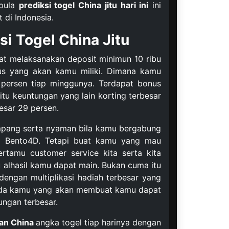
 pula
prediksi togel China jitu hari ini
ini
t di Indonesia.
si Togel China Jitu
t melaksanakan deposit minimun 10 ribu
us yang akan kamu miliki. Dimana kamu
persen tiap minggunya. Terdapat bonus
 itu keuntungan yang lain korting terbesar
esar 29 persen.
ampang serta nyaman bila kamu bergabung
a
Bento4D. Tetapi buat kamu yang mau
rtamu customer service kita serta kita
alhasil kamu dapat main. Bukan cuma itu
dengan multiplikasi hadiah terbesar yang
 pada kamu yang akan membuat kamu dapat
ngan terbesar.
ran China
angka togel tiap harinya dengan