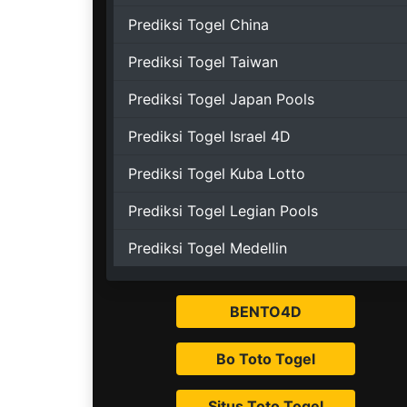
Prediksi Togel China
Prediksi Togel Taiwan
Prediksi Togel Japan Pools
Prediksi Togel Israel 4D
Prediksi Togel Kuba Lotto
Prediksi Togel Legian Pools
Prediksi Togel Medellin
BENTO4D
Bo Toto Togel
Situs Toto Togel