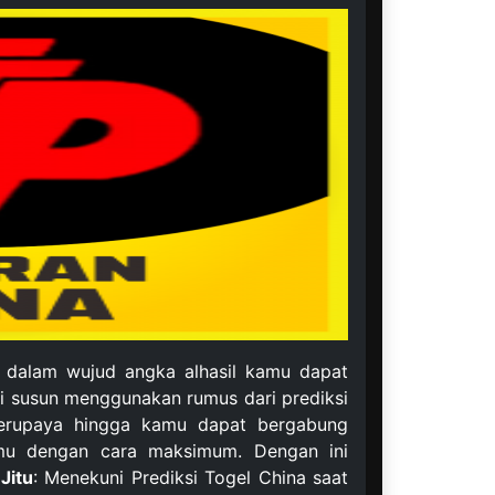
n dalam wujud angka alhasil kamu dapat
 susun menggunakan rumus dari prediksi
berupaya hingga kamu dapat bergabung
u dengan cara maksimum. Dengan ini
Jitu
: Menekuni Prediksi Togel China saat