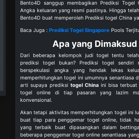
Bento4D sanggup membagikan Prediksi Togel C
Angka keluaran yang resmi pastinya. Hingga tela
Bento4D buat memperoleh Prediksi togel China yan
Baca Juga :
Prediksi Togel Singapore
Pools Terjit
Apa yang Dimaksud 
Dari beberapa kelompok judi togel tentu tela
prediksi togel bukan? Prediksi togel sendir
berspekulasi angka yang hendak lekas kelua
memperhitungkan togel ini umumnya senantiasa d
arti supaya prediksi
togel China
ini bisa terbua
togel online di tiap pasaran yang lazim 
konvensional.
Akan tetapi aktivitas memperhitungkan togel ini
buat tiap para penggemar togel online, tidak
yang terbaik buat dipasangkan dalam bettin
beberapa penggemar togel online senantiasa yang