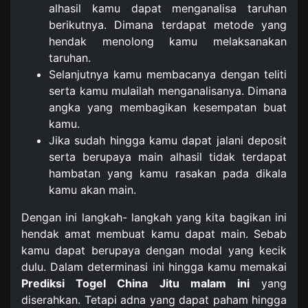
alhasil kamu dapat menganalisa taruhan
berikutnya. Dimana terdapat metode yang
hendak menolong kamu melaksanakan
taruhan.
Selanjutnya kamu membacanya dengan teliti
serta kamu mulailah menganalisanya. Dimana
angka yang membagikan kesempatan buat
kamu.
Jika sudah hingga kamu dapat jalani deposit
serta berupaya main alhasil tidak terdapat
hambatan yang kamu rasakan pada dikala
kamu akan main.
Dengan ini langkah- langkah yang kita bagikan ini
hendak amat membuat kamu dapat main. Sebab
kamu dapat berupaya dengan modal yang kecik
dulu. Dalam determinasi ini hingga kamu memakai
Prediksi Togel China Jitu malam ini
yang
diserahkan. Tetapi adna yang dapat paham hingga