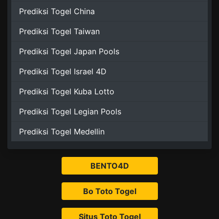
Prediksi Togel China
Prediksi Togel Taiwan
Prediksi Togel Japan Pools
Prediksi Togel Israel 4D
Prediksi Togel Kuba Lotto
Prediksi Togel Legian Pools
Prediksi Togel Medellin
BENTO4D
Bo Toto Togel
Situs Toto Togel