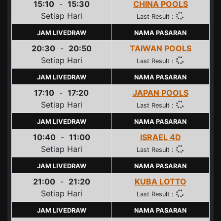
15:10
-
15:30
CHINA POOLS
Setiap Hari
Last Result :
JAM LIVEDRAW
NAMA PASARAN
20:30
-
20:50
TAIWAN POOLS
Setiap Hari
Last Result :
JAM LIVEDRAW
NAMA PASARAN
17:10
-
17:20
JAPAN POOLS
Setiap Hari
Last Result :
JAM LIVEDRAW
NAMA PASARAN
10:40
-
11:00
ISRAEL 4D
Setiap Hari
Last Result :
JAM LIVEDRAW
NAMA PASARAN
21:00
-
21:20
KUBA LOTTO
Setiap Hari
Last Result :
JAM LIVEDRAW
NAMA PASARAN