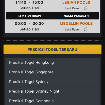
14:40
-
15:00
LEGIAN POOLS
Setiap Hari
Last Result :
JAM LIVEDRAW
NAMA PASARAN
00:00
-
00:20
MEDELLIN POOLS
Setiap Hari
Last Result :
PREDIKSI TOGEL TERBARU
Prediksi Togel Hongkong
Prediksi Togel Singapore
Prediksi Togel Sydney
Prediksi Togel Sydney Night
Prediksi Togel Cambodia