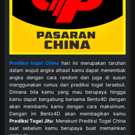
Prediksi togel China
hari ini merupakan taruhan
dalam wujud angka alhasil kamu dapat menembak
angka dengan cara random dan juga di susun
menggunakan rumus dari prediksi togel tersebut.
Dimana bila kamu yang mau berupaya hingga
kamu dapat bergabung bersama Bento4D dengan
akan membantu kamu dengan cara maksimum.
Dengan ini Bento4D akan membagikan kamu
Prediksi Togel Jitu
: Menekuni Prediksi Togel China
saat sebelum kamu berupaya buat memainkan