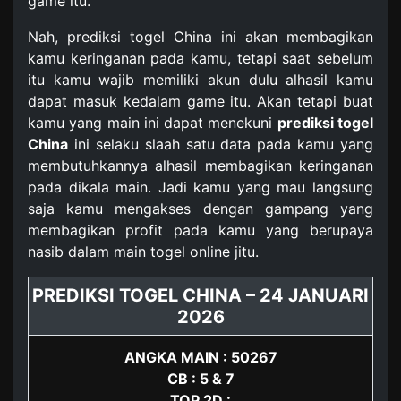
game itu.
Nah, prediksi togel China ini akan membagikan
kamu keringanan pada kamu, tetapi saat sebelum
itu kamu wajib memiliki akun dulu alhasil kamu
dapat masuk kedalam game itu. Akan tetapi buat
kamu yang main ini dapat menekuni
prediksi togel
China
ini selaku slaah satu data pada kamu yang
membutuhkannya alhasil membagikan keringanan
pada dikala main. Jadi kamu yang mau langsung
saja kamu mengakses dengan gampang yang
membagikan profit pada kamu yang berupaya
nasib dalam main togel online jitu.
PREDIKSI TOGEL CHINA – 24 JANUARI
2026
ANGKA MAIN
:
50267
CB
:
5 & 7
TOP 2D
: