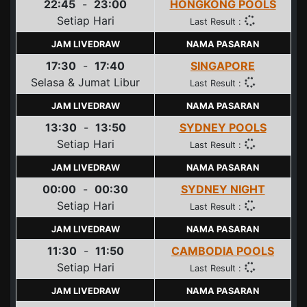
22:45
-
23:00
HONGKONG POOLS
Setiap Hari
Last Result :
JAM LIVEDRAW
NAMA PASARAN
17:30
-
17:40
SINGAPORE
Selasa & Jumat Libur
Last Result :
JAM LIVEDRAW
NAMA PASARAN
13:30
-
13:50
SYDNEY POOLS
Setiap Hari
Last Result :
JAM LIVEDRAW
NAMA PASARAN
00:00
-
00:30
SYDNEY NIGHT
Setiap Hari
Last Result :
JAM LIVEDRAW
NAMA PASARAN
11:30
-
11:50
CAMBODIA POOLS
Setiap Hari
Last Result :
JAM LIVEDRAW
NAMA PASARAN