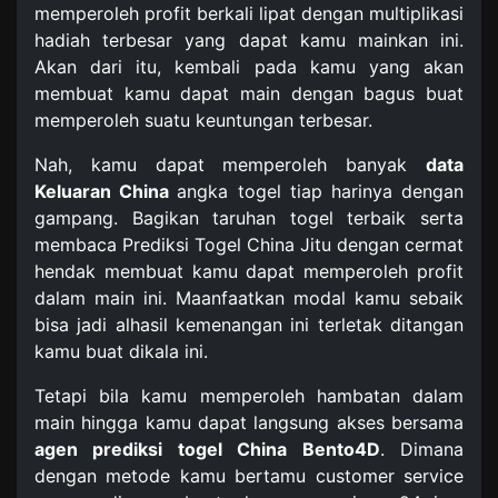
memperoleh profit berkali lipat dengan multiplikasi
hadiah terbesar yang dapat kamu mainkan ini.
Akan dari itu, kembali pada kamu yang akan
membuat kamu dapat main dengan bagus buat
memperoleh suatu keuntungan terbesar.
Nah, kamu dapat memperoleh banyak
data
Keluaran China
angka togel tiap harinya dengan
gampang. Bagikan taruhan togel terbaik serta
membaca Prediksi Togel China Jitu dengan cermat
hendak membuat kamu dapat memperoleh profit
dalam main ini. Maanfaatkan modal kamu sebaik
bisa jadi alhasil kemenangan ini terletak ditangan
kamu buat dikala ini.
Tetapi bila kamu memperoleh hambatan dalam
main hingga kamu dapat langsung akses bersama
agen prediksi togel China Bento4D
. Dimana
dengan metode kamu bertamu customer service