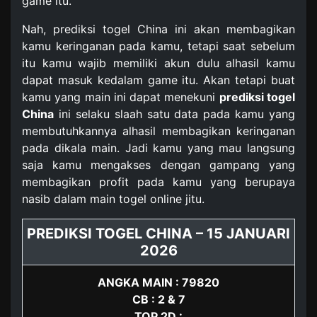
game itu.
Nah, prediksi togel China ini akan membagikan
kamu keringanan pada kamu, tetapi saat sebelum
itu kamu wajib memiliki akun dulu alhasil kamu
dapat masuk kedalam game itu. Akan tetapi buat
kamu yang main ini dapat menekuni
prediksi togel
China
ini selaku slaah satu data pada kamu yang
membutuhkannya alhasil membagikan keringanan
pada dikala main. Jadi kamu yang mau langsung
saja kamu mengakses dengan gampang yang
membagikan profit pada kamu yang berupaya
nasib dalam main togel online jitu.
PREDIKSI TOGEL CHINA – 15 JANUARI
2026
ANGKA MAIN
:
79820
CB
:
2 & 7
TOP 2D
: