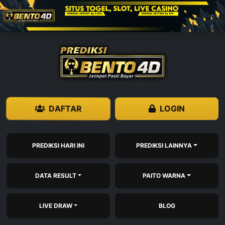
DAFTAR
LOGIN
PREDIKSI HARI INI
PREDIKSI LAINNYA
DATA RESULT
PAITO WARNA
LIVE DRAW
BLOG