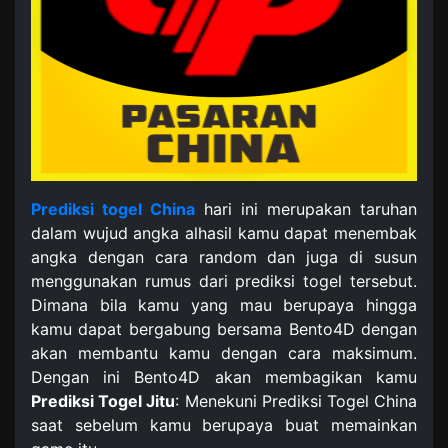
Prediksi togel China
hari ini merupakan taruhan
dalam wujud angka alhasil kamu dapat menembak
angka dengan cara random dan juga di susun
menggunakan rumus dari prediksi togel tersebut.
Dimana bila kamu yang mau berupaya hingga
kamu dapat bergabung bersama Bento4D dengan
akan membantu kamu dengan cara maksimum.
Dengan ini Bento4D akan membagikan kamu
Prediksi Togel Jitu
: Menekuni Prediksi Togel China
saat sebelum kamu berupaya buat memainkan