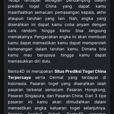
prediksi togel China yang dapat kamu
maanfaatkan semacam pemasangan kepala, akhir
ataupun taruhan yang lain. Nah, angka yang
diserahkan ini dapat kamu coba anyam dengan
cara random hingga kamu bisa langsung
memakainya. Pengacakan angka ini akan membuat
kamu dapat memastikan kamu dapat memperoleh
kemenangan dalam taruhan kamu. Dimana bila
kamu mau berupaya hingga kamu dapat
memasukkan diri dulu.
Bento4D ini merupakan
Situs Prediksi Togel China
Terpercaya
serta Cermat yang terdapat di
Indonesia. Pasaran togel yang diserahkan ialah
pasaran terkenal semacam Pasaran Hongkong,
Pasaran Singapura, dan Pasaran China. Dari 3 tipe
pasaran ini kamu akan dimudahkan dalam
memastikan angka keluaran togel selanjutnya.
Kenapa begitu? Sebab Bento4D sanggup