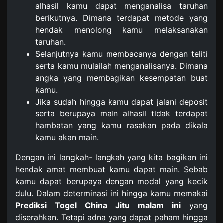
alhasil kamu dapat menganalisa taruhan
berikutnya. Dimana terdapat metode yang
hendak menolong kamu melaksanakan
taruhan.
Selanjutnya kamu membacanya dengan teliti
serta kamu mulailah menganalisanya. Dimana
angka yang membagikan kesempatan buat
kamu.
Jika sudah hingga kamu dapat jalani deposit
serta berupaya main alhasil tidak terdapat
hambatan yang kamu rasakan pada dikala
kamu akan main.
Dengan ini langkah- langkah yang kita bagikan ini
hendak amat membuat kamu dapat main. Sebab
kamu dapat berupaya dengan modal yang kecik
dulu. Dalam determinasi ini hingga kamu memakai
Prediksi Togel China Jitu malam ini
yang
diserahkan. Tetapi adna yang dapat paham hingga