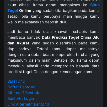
akun alhasil kamu dapat mengakses ke
Situs
Togel
Online
yang sudah kita bagikan pada kamu.
Tetapi bila kamu berupaya main hingga kamu
wajib melaksanakan deposit dulu.
Jadi kamu tidak usah khawatir sehabis kamu
membaca banyak
Data Prediksi Togel China Jitu
dan Akurat
yang sudah diserahkan pada kamu
tiap harinya. Tetapi kamu dapat melihatnya
dengan cara detail buat memperoleh taruhan yang
maksimum dalam main. Sehabis itu, kamu dapat
menekuni alhasil anda memperoleh banyak data
prediksi togel China dengan kemenangan kamu.
BENTO4D
Daftar Bento4d
Alternatif Bento4d
Bento4d Login
Link Alternatif Bento4d