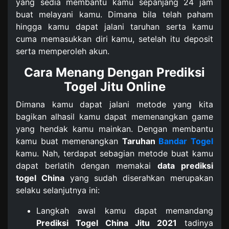
yang sedia membantu kamu sepanjang 24 jam
buat melayani kamu. Dimana bila telah paham
hingga kamu dapat jalani taruhan serta kamu
cuma memasukkan diri kamu, setelah itu deposit
serta memperoleh akun.
Cara Menang Dengan Prediksi
Togel Jitu Online
Dimana kamu dapat jalani metode yang kita
bagikan alhasil kamu dapat memenangkan game
yang hendak kamu mainkan. Dengan membantu
kamu buat memenangkan
Taruhan
Bandar Togel
kamu. Nah, terdapat sebagian metode buat kamu
dapat berlatih dengan memakai
data prediksi
togel China
yang sudah diserahkan merupakan
selaku selanjutnya ini:
Langkah awal kamu dapat memandang
Prediksi Togel China Jitu 2021
tadinya