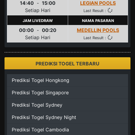
14:40
-
15:00
LEGIAN POOLS
Setiap Hari
Last Result :
JAM LIVEDRAW
NAMA PASARAN
00:00
-
00:20
MEDELLIN POOLS
Setiap Hari
Last Result :
PREDIKSI TOGEL TERBARU
Prediksi Togel Hongkong
Prediksi Togel Singapore
Prediksi Togel Sydney
Prediksi Togel Sydney Night
Prediksi Togel Cambodia