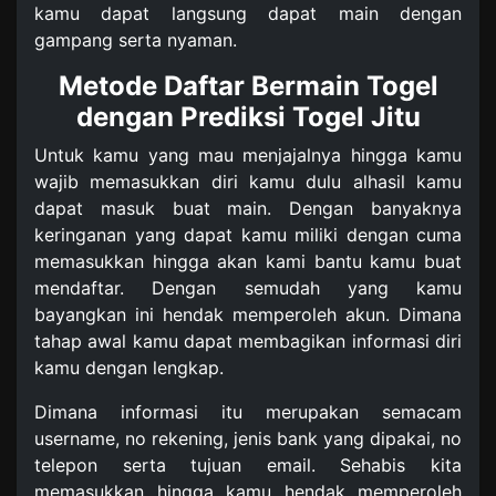
kamu dapat langsung dapat main dengan
gampang serta nyaman.
Metode Daftar Bermain Togel
dengan Prediksi Togel Jitu
Untuk kamu yang mau menjajalnya hingga kamu
wajib memasukkan diri kamu dulu alhasil kamu
dapat masuk buat main. Dengan banyaknya
keringanan yang dapat kamu miliki dengan cuma
memasukkan hingga akan kami bantu kamu buat
mendaftar. Dengan semudah yang kamu
bayangkan ini hendak memperoleh akun. Dimana
tahap awal kamu dapat membagikan informasi diri
kamu dengan lengkap.
Dimana informasi itu merupakan semacam
username, no rekening, jenis bank yang dipakai, no
telepon serta tujuan email. Sehabis kita
memasukkan hingga kamu hendak memperoleh