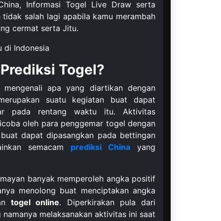
hina, Informasi Togel Live Draw serta
h tidak salah lagi apabila kamu merambah
g cermat serta Jitu.
u di Indonesia
Prediksi Togel?
h mengenali apa yang diartikan dengan
i merupakan suatu kegiatan buat dapat
r pada rentang waktu itu. Aktivitas
icoba oleh para penggemar togel dengan
t buat dapat dipasangkan pada bettingan
mainkan semacam
prediksi China
yang
 lumayan banyak memperoleh angka positif
 hanya menolong buat menciptakan angka
gan
togel online
. Diperkirakan pula dari
 namanya melaksanakan aktivitas ini saat