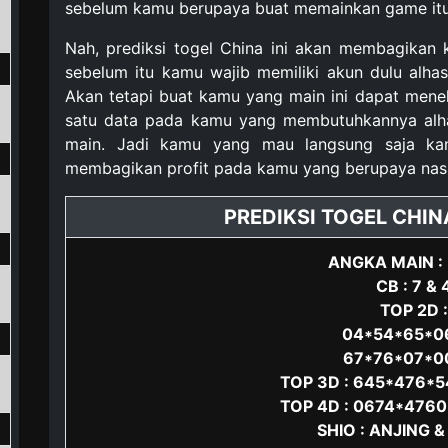
sebelum kamu berupaya buat memainkan game itu
Nah, prediksi togel China ini akan membagikan 
sebelum itu kamu wajib memiliki akun dulu alha
Akan tetapi buat kamu yang main ini dapat men
satu data pada kamu yang membutuhkannya alha
main. Jadi kamu yang mau langsung saja k
membagikan profit pada kamu yang berupaya nasib 
PREDIKSI TOGEL CHINA
ANGKA MAIN
:
CB
:
7 & 
TOP 2D
:
04*54*65*0
67*76*07*0
TOP 3D
:
645*476*5
TOP 4D
:
0674*4760
SHIO
:
ANJING &