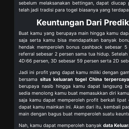
sebelum melaksanakan bettingan, dapat diucap
telah jadi tradisi para togel biasanya yang terdapa
Keuntungan Dari Predik
Buat kamu yang berupaya main hingga kamu dapa
saja serta kamu bisa mendapatkan banyak bon
hendak memperoleh bonus cashback sebesar 5 
referral sebesar 2 persen sama tua hidup. Setelah
4D:66 persen, 3D sebesar 59 persen serta 2D seb
Jadi ini profit yang dapat kamu miliki dengan g
bersama
situs keluaran togel China terpercay
berupaya nasib hingga kamu dapat langsung be
sedia menolong kamu buat memasukkan diri kamu 
saja kamu dapat memperoleh profit berkali lipat 
dapat kamu mainkan ini. Akan dari itu, kembali
main dengan bagus buat memperoleh suatu keuntu
Nah, kamu dapat memperoleh banyak
data Kelua