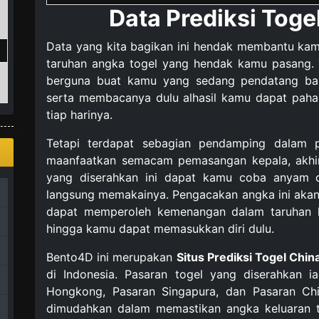
Data Prediksi Toge
Data yang kita bagikan ini hendak membantu k
taruhan angka togel yang hendak kamu pasang.
berguna buat kamu yang sedang pendatang ba
serta membacanya dulu alhasil kamu dapat paha
tiap harinya.
Tetapi terdapat sebagian pendamping dalam 
maanfaatkan semacam pemasangan kepala, akhir
yang diserahkan ini dapat kamu coba anyam 
langsung memakainya. Pengacakan angka ini ak
dapat memperoleh kemenangan dalam taruhan 
hingga kamu dapat memasukkan diri dulu.
Bento4D ini merupakan
Situs Prediksi Togel Chi
di Indonesia. Pasaran togel yang diserahkan 
Hongkong, Pasaran Singapura, dan Pasaran Chi
dimudahkan dalam memastikan angka keluaran t