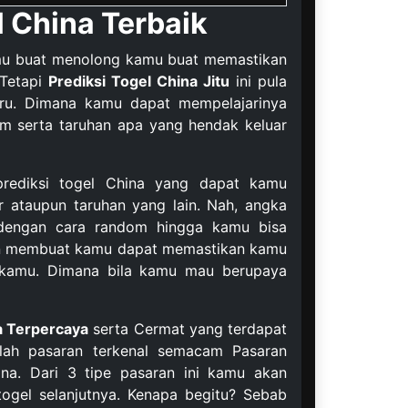
l China Terbaik
amu buat menolong kamu buat memastikan
 Tetapi
Prediksi Togel China Jitu
ini pula
ru. Dimana kamu dapat mempelajarinya
m serta taruhan apa yang hendak keluar
prediksi togel China yang dapat kamu
 ataupun taruhan yang lain. Nah, angka
dengan cara random hingga kamu bisa
an membuat kamu dapat memastikan kamu
kamu. Dimana bila kamu mau berupaya
na Terpercaya
serta Cermat yang terdapat
ialah pasaran terkenal semacam Pasaran
na. Dari 3 tipe pasaran ini kamu akan
ogel selanjutnya. Kenapa begitu? Sebab