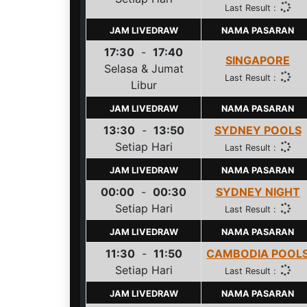
Last Result :
JAM LIVEDRAW
NAMA PASARAN
17:30
-
17:40
SINGAPORE
Selasa & Jumat
Last Result :
Libur
JAM LIVEDRAW
NAMA PASARAN
13:30
-
13:50
SYDNEY POOLS
Setiap Hari
Last Result :
JAM LIVEDRAW
NAMA PASARAN
00:00
-
00:30
SYDNEY NIGHT
Setiap Hari
Last Result :
JAM LIVEDRAW
NAMA PASARAN
11:30
-
11:50
CAMBODIA POOL
Setiap Hari
Last Result :
JAM LIVEDRAW
NAMA PASARAN