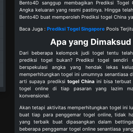
Bento4D sanggup membagikan Prediksi Togel C
Angka keluaran yang resmi pastinya. Hingga tela
Bento4D buat memperoleh Prediksi togel China yan
Baca Juga :
Prediksi Togel Singapore
Pools Terjit
Apa yang Dimaksud 
Dari beberapa kelompok judi togel tentu tela
prediksi togel bukan? Prediksi togel sendir
berspekulasi angka yang hendak lekas kelua
memperhitungkan togel ini umumnya senantiasa d
arti supaya prediksi
togel China
ini bisa terbua
togel online di tiap pasaran yang lazim 
konvensional.
Akan tetapi aktivitas memperhitungkan togel ini
buat tiap para penggemar togel online, tidak
yang terbaik buat dipasangkan dalam bettin
beberapa penggemar togel online senantiasa yang