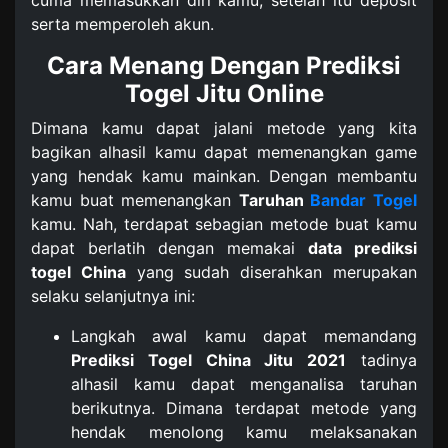
serta memperoleh akun.
Cara Menang Dengan Prediksi
Togel Jitu Online
Dimana kamu dapat jalani metode yang kita
bagikan alhasil kamu dapat memenangkan game
yang hendak kamu mainkan. Dengan membantu
kamu buat memenangkan
Taruhan
Bandar Togel
kamu. Nah, terdapat sebagian metode buat kamu
dapat berlatih dengan memakai
data prediksi
togel China
yang sudah diserahkan merupakan
selaku selanjutnya ini:
Langkah awal kamu dapat memandang
Prediksi Togel China Jitu 2021
tadinya
alhasil kamu dapat menganalisa taruhan
berikutnya. Dimana terdapat metode yang
hendak menolong kamu melaksanakan