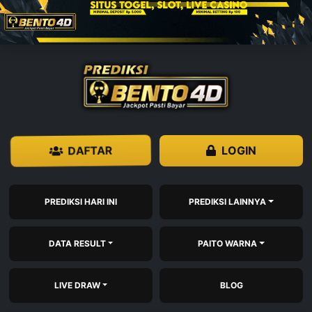
DAFTAR
LOGIN
PREDIKSI HARI INI
PREDIKSI LAINNYA
DATA RESULT
PAITO WARNA
LIVE DRAW
BLOG