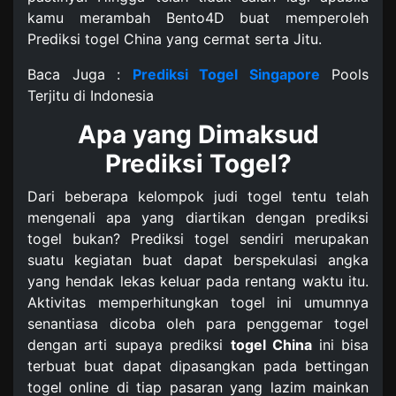
kamu merambah Bento4D buat memperoleh
Prediksi togel China yang cermat serta Jitu.
Baca Juga :
Prediksi Togel Singapore
Pools
Terjitu di Indonesia
Apa yang Dimaksud
Prediksi Togel?
Dari beberapa kelompok judi togel tentu telah
mengenali apa yang diartikan dengan prediksi
togel bukan? Prediksi togel sendiri merupakan
suatu kegiatan buat dapat berspekulasi angka
yang hendak lekas keluar pada rentang waktu itu.
Aktivitas memperhitungkan togel ini umumnya
senantiasa dicoba oleh para penggemar togel
dengan arti supaya prediksi
togel China
ini bisa
terbuat buat dapat dipasangkan pada bettingan
togel online di tiap pasaran yang lazim mainkan