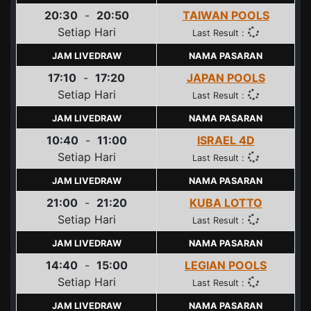
20:30
-
20:50
TAIWAN POOLS
Setiap Hari
Last Result :
JAM LIVEDRAW
NAMA PASARAN
17:10
-
17:20
JAPAN POOLS
Setiap Hari
Last Result :
JAM LIVEDRAW
NAMA PASARAN
10:40
-
11:00
ISRAEL 4D
Setiap Hari
Last Result :
JAM LIVEDRAW
NAMA PASARAN
21:00
-
21:20
KUBA LOTTO
Setiap Hari
Last Result :
JAM LIVEDRAW
NAMA PASARAN
14:40
-
15:00
LEGIAN POOLS
Setiap Hari
Last Result :
JAM LIVEDRAW
NAMA PASARAN