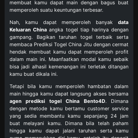
membuat kamu dapat main dengan bagus buat
memperoleh suatu keuntungan terbesar.
Nah, kamu dapat memperoleh banyak
data
Keluaran China
angka togel tiap harinya dengan
gampang. Bagikan taruhan togel terbaik serta
membaca Prediksi Togel China Jitu dengan cermat
hendak membuat kamu dapat memperoleh profit
dalam main ini. Maanfaatkan modal kamu sebaik
bisa jadi alhasil kemenangan ini terletak ditangan
kamu buat dikala ini.
Tetapi bila kamu memperoleh hambatan dalam
main hingga kamu dapat langsung akses bersama
agen prediksi togel China Bento4D
. Dimana
dengan metode kamu bertamu customer service
yang sedia membantu kamu sepanjang 24 jam
buat melayani kamu. Dimana bila telah paham
hingga kamu dapat jalani taruhan serta kamu
cuma memasukkan diri kamu, setelah itu deposit