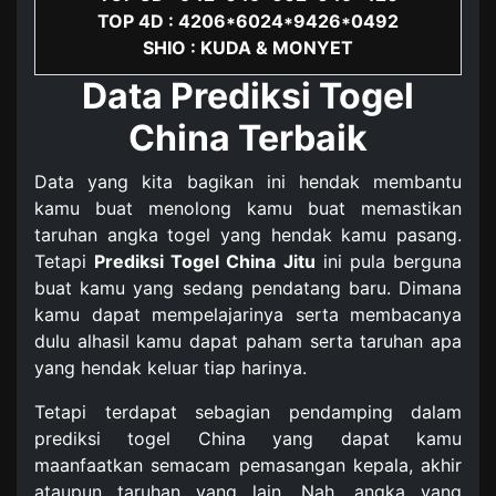
TOP 4D
:
4206*6024*9426*0492
SHIO
:
KUDA & MONYET
Data Prediksi Togel
China Terbaik
Data yang kita bagikan ini hendak membantu
kamu buat menolong kamu buat memastikan
taruhan angka togel yang hendak kamu pasang.
Tetapi
Prediksi Togel China Jitu
ini pula berguna
buat kamu yang sedang pendatang baru. Dimana
kamu dapat mempelajarinya serta membacanya
dulu alhasil kamu dapat paham serta taruhan apa
yang hendak keluar tiap harinya.
Tetapi terdapat sebagian pendamping dalam
prediksi togel China yang dapat kamu
maanfaatkan semacam pemasangan kepala, akhir
ataupun taruhan yang lain. Nah, angka yang