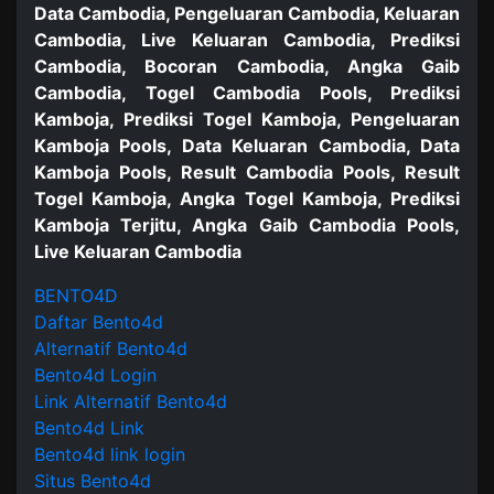
Data Cambodia, Pengeluaran Cambodia, Keluaran
Cambodia, Live Keluaran Cambodia, Prediksi
Cambodia, Bocoran Cambodia, Angka Gaib
Cambodia, Togel Cambodia Pools, Prediksi
Kamboja, Prediksi Togel Kamboja, Pengeluaran
Kamboja Pools, Data Keluaran Cambodia, Data
Kamboja Pools, Result Cambodia Pools, Result
Togel Kamboja, Angka Togel Kamboja, Prediksi
Kamboja Terjitu, Angka Gaib Cambodia Pools,
Live Keluaran Cambodia
BENTO4D
Daftar Bento4d
Alternatif Bento4d
Bento4d Login
Link Alternatif Bento4d
Bento4d Link
Bento4d link login
Situs Bento4d