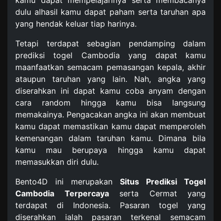
dulu alhasil kamu dapat paham serta taruhan apa
yang hendak keluar tiap harinya.
Tetapi terdapat sebagian pendamping dalam
prediksi togel Cambodia yang dapat kamu
maanfaatkan semacam pemasangan kepala, akhir
ataupun taruhan yang lain. Nah, angka yang
diserahkan ini dapat kamu coba anyam dengan
cara random hingga kamu bisa langsung
memakainya. Pengacakan angka ini akan membuat
kamu dapat memastikan kamu dapat memperoleh
kemenangan dalam taruhan kamu. Dimana bila
kamu mau berupaya hingga kamu dapat
memasukkan diri dulu.
Bento4D ini merupakan
Situs Prediksi Togel
Cambodia Terpercaya
serta Cermat yang
terdapat di Indonesia. Pasaran togel yang
diserahkan ialah pasaran terkenal semacam