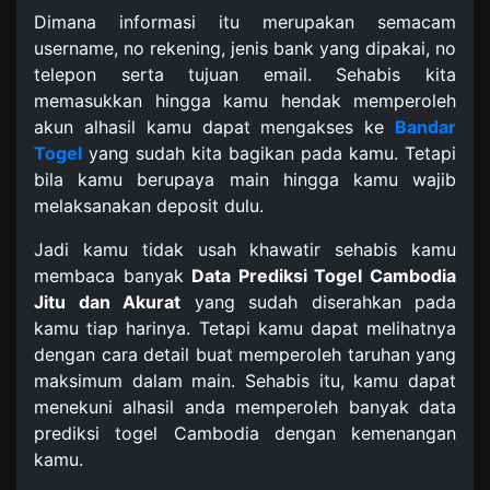
Dimana informasi itu merupakan semacam
username, no rekening, jenis bank yang dipakai, no
telepon serta tujuan email. Sehabis kita
memasukkan hingga kamu hendak memperoleh
akun alhasil kamu dapat mengakses ke
Bandar
Togel
yang sudah kita bagikan pada kamu. Tetapi
bila kamu berupaya main hingga kamu wajib
melaksanakan deposit dulu.
Jadi kamu tidak usah khawatir sehabis kamu
membaca banyak
Data Prediksi Togel Cambodia
Jitu dan Akurat
yang sudah diserahkan pada
kamu tiap harinya. Tetapi kamu dapat melihatnya
dengan cara detail buat memperoleh taruhan yang
maksimum dalam main. Sehabis itu, kamu dapat
menekuni alhasil anda memperoleh banyak data
prediksi togel Cambodia dengan kemenangan
kamu.