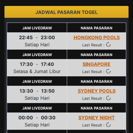
JADWAL PASARAN TOGEL
JAM LIVEDRAW
NAMA PASARAN
22:45
-
23:00
HONGKONG POOLS
Setiap Hari
Last Result :
JAM LIVEDRAW
NAMA PASARAN
17:30
-
17:40
SINGAPORE
Selasa & Jumat Libur
Last Result :
JAM LIVEDRAW
NAMA PASARAN
13:30
-
13:50
SYDNEY POOLS
Setiap Hari
Last Result :
JAM LIVEDRAW
NAMA PASARAN
00:00
-
00:30
SYDNEY NIGHT
Setiap Hari
Last Result :