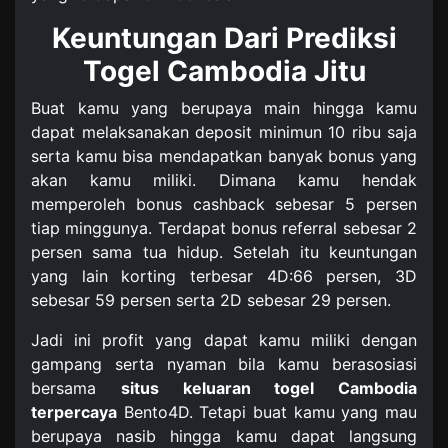
Keuntungan Dari Prediksi
Togel Cambodia Jitu
Buat kamu yang berupaya main hingga kamu
dapat melaksanakan deposit minimun 10 ribu saja
serta kamu bisa mendapatkan banyak bonus yang
akan kamu miliki. Dimana kamu hendak
memperoleh bonus cashback sebesar 5 persen
tiap minggunya. Terdapat bonus referral sebesar 2
persen sama tua hidup. Setelah itu keuntungan
yang lain korting terbesar 4D:66 persen, 3D
sebesar 59 persen serta 2D sebesar 29 persen.
Jadi ini profit yang dapat kamu miliki dengan
gampang serta nyaman bila kamu berasosiasi
bersama
situs keluaran togel Cambodia
terpercaya
Bento4D. Tetapi buat kamu yang mau
berupaya nasib hingga kamu dapat langsung