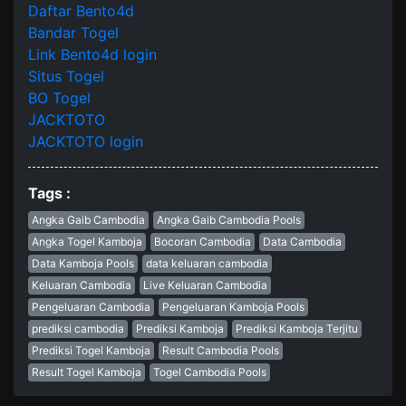
Daftar Bento4d
Bandar Togel
Link Bento4d login
Situs Togel
BO Togel
JACKTOTO
JACKTOTO login
Tags :
Angka Gaib Cambodia
Angka Gaib Cambodia Pools
Angka Togel Kamboja
Bocoran Cambodia
Data Cambodia
Data Kamboja Pools
data keluaran cambodia
Keluaran Cambodia
Live Keluaran Cambodia
Pengeluaran Cambodia
Pengeluaran Kamboja Pools
prediksi cambodia
Prediksi Kamboja
Prediksi Kamboja Terjitu
Prediksi Togel Kamboja
Result Cambodia Pools
Result Togel Kamboja
Togel Cambodia Pools