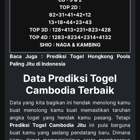
TOP 2D
:
82*31*41*42*12
13*18*44*23*43
TOP 3D
:
128*413*231*823*428
TOP 4D
:
1283*8234*2314*4132
SHIO
:
NAGA & KAMBING
Baca Juga : Prediksi Togel Hongkong Pools
Paling Jitu di Indonesia
Data Prediksi Togel
Cambodia Terbaik
Data yang kita bagikan ini hendak menolong kamu
buat menolong kamu buat memastikan taruhan
angka togel yang hendak kamu pasang. Tetapi
Prediksi Togel Cambodia Jitu
ini pula berguna
buat kamu yang sedang pendatang baru. Dimana
kamu dapat mempelajarinya serta membacanya