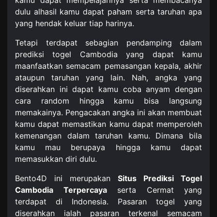
dulu alhasil kamu dapat paham serta taruhan apa
yang hendak keluar tiap harinya.
Tetapi terdapat sebagian pendamping dalam
prediksi togel Cambodia yang dapat kamu
maanfaatkan semacam pemasangan kepala, akhir
ataupun taruhan yang lain. Nah, angka yang
diserahkan ini dapat kamu coba anyam dengan
cara random hingga kamu bisa langsung
memakainya. Pengacakan angka ini akan membuat
kamu dapat memastikan kamu dapat memperoleh
kemenangan dalam taruhan kamu. Dimana bila
kamu mau berupaya hingga kamu dapat
memasukkan diri dulu.
Bento4D ini merupakan
Situs Prediksi Togel
Cambodia Terpercaya
serta Cermat yang
terdapat di Indonesia. Pasaran togel yang
diserahkan ialah pasaran terkenal semacam