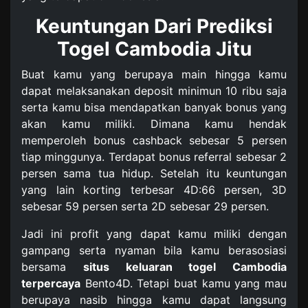
Keuntungan Dari Prediksi
Togel Cambodia Jitu
Buat kamu yang berupaya main hingga kamu
dapat melaksanakan deposit minimun 10 ribu saja
serta kamu bisa mendapatkan banyak bonus yang
akan kamu miliki. Dimana kamu hendak
memperoleh bonus cashback sebesar 5 persen
tiap minggunya. Terdapat bonus referral sebesar 2
persen sama tua hidup. Setelah itu keuntungan
yang lain korting terbesar 4D:66 persen, 3D
sebesar 59 persen serta 2D sebesar 29 persen.
Jadi ini profit yang dapat kamu miliki dengan
gampang serta nyaman bila kamu berasosiasi
bersama
situs keluaran togel Cambodia
terpercaya
Bento4D. Tetapi buat kamu yang mau
berupaya nasib hingga kamu dapat langsung