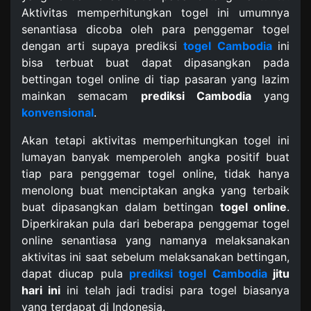
Aktivitas memperhitungkan togel ini umumnya
senantiasa dicoba oleh para penggemar togel
dengan arti supaya prediksi
togel Cambodia
ini
bisa terbuat buat dapat dipasangkan pada
bettingan togel online di tiap pasaran yang lazim
mainkan semacam
prediksi Cambodia
yang
konvensional
.
Akan tetapi aktivitas memperhitungkan togel ini
lumayan banyak memperoleh angka positif buat
tiap para penggemar togel online, tidak hanya
menolong buat menciptakan angka yang terbaik
buat dipasangkan dalam bettingan
togel online
.
Diperkirakan pula dari beberapa penggemar togel
online senantiasa yang namanya melaksanakan
aktivitas ini saat sebelum melaksanakan bettingan,
dapat diucap pula
prediksi togel Cambodia
jitu
hari ini
ini telah jadi tradisi para togel biasanya
yang terdapat di Indonesia.