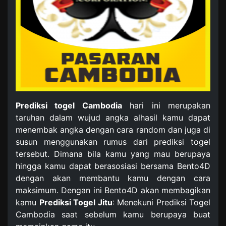
Prediksi togel Cambodia
hari ini merupakan
taruhan dalam wujud angka alhasil kamu dapat
menembak angka dengan cara random dan juga di
susun menggunakan rumus dari prediksi togel
tersebut. Dimana bila kamu yang mau berupaya
hingga kamu dapat berasosiasi bersama Bento4D
dengan akan membantu kamu dengan cara
maksimum. Dengan ini Bento4D akan membagikan
kamu
Prediksi Togel Jitu
: Menekuni Prediksi Togel
Cambodia saat sebelum kamu berupaya buat