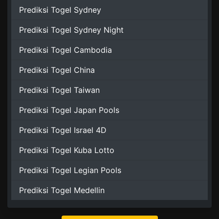
Prediksi Togel Sydney
Prediksi Togel Sydney Night
Prediksi Togel Cambodia
Prediksi Togel China
Prediksi Togel Taiwan
Prediksi Togel Japan Pools
Prediksi Togel Israel 4D
Prediksi Togel Kuba Lotto
Prediksi Togel Legian Pools
Prediksi Togel Medellin