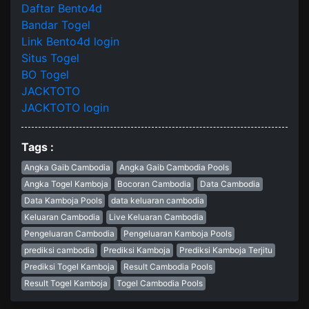
Daftar Bento4d
Bandar Togel
Link Bento4d login
Situs Togel
BO Togel
JACKTOTO
JACKTOTO login
Tags :
Angka Gaib Cambodia
Angka Gaib Cambodia Pools
Angka Togel Kamboja
Bocoran Cambodia
Data Cambodia
Data Kamboja Pools
data keluaran cambodia
Keluaran Cambodia
Live Keluaran Cambodia
Pengeluaran Cambodia
Pengeluaran Kamboja Pools
prediksi cambodia
Prediksi Kamboja
Prediksi Kamboja Terjitu
Prediksi Togel Kamboja
Result Cambodia Pools
Result Togel Kamboja
Togel Cambodia Pools