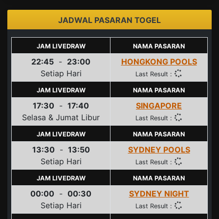
JADWAL PASARAN TOGEL
JAM LIVEDRAW
NAMA PASARAN
22:45
-
23:00
HONGKONG POOLS
Setiap Hari
Last Result :
JAM LIVEDRAW
NAMA PASARAN
17:30
-
17:40
SINGAPORE
Selasa & Jumat Libur
Last Result :
JAM LIVEDRAW
NAMA PASARAN
13:30
-
13:50
SYDNEY POOLS
Setiap Hari
Last Result :
JAM LIVEDRAW
NAMA PASARAN
00:00
-
00:30
SYDNEY NIGHT
Setiap Hari
Last Result :