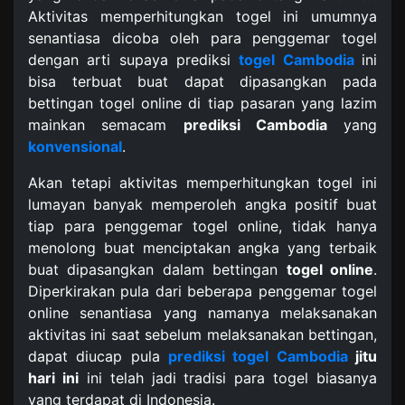
Aktivitas memperhitungkan togel ini umumnya
senantiasa dicoba oleh para penggemar togel
dengan arti supaya prediksi
togel Cambodia
ini
bisa terbuat buat dapat dipasangkan pada
bettingan togel online di tiap pasaran yang lazim
mainkan semacam
prediksi Cambodia
yang
konvensional
.
Akan tetapi aktivitas memperhitungkan togel ini
lumayan banyak memperoleh angka positif buat
tiap para penggemar togel online, tidak hanya
menolong buat menciptakan angka yang terbaik
buat dipasangkan dalam bettingan
togel online
.
Diperkirakan pula dari beberapa penggemar togel
online senantiasa yang namanya melaksanakan
aktivitas ini saat sebelum melaksanakan bettingan,
dapat diucap pula
prediksi togel Cambodia
jitu
hari ini
ini telah jadi tradisi para togel biasanya
yang terdapat di Indonesia.