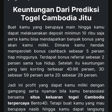
Keuntungan Dari Prediksi
Togel Cambodia Jitu
Buat kamu yang berupaya main hingga kamu
dapat melaksanakan deposit minimun 10 ribu saja
serta kamu bisa mendapatkan banyak bonus yang
akan kamu miliki. Dimana kamu hendak
memperoleh bonus cashback sebesar 5 persen
tiap minggunya. Terdapat bonus referral sebesar 2
persen sama tua hidup. Setelah itu keuntungan
yang lain korting terbesar 4D:66 persen, 3D
sebesar 59 persen serta 2D sebesar 29 persen.
Jadi ini profit yang dapat kamu miliki dengan
gampang serta nyaman bila kamu berasosiasi
bersama
situs keluaran togel Cambodia
terpercaya
Bento4D. Tetapi buat kamu yang mau
berupaya nasib hingga kamu dapat langsung