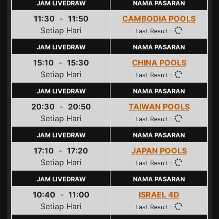
JAM LIVEDRAW
NAMA PASARAN
11:30
-
11:50
CAMBODIA POOLS
Setiap Hari
Last Result :
JAM LIVEDRAW
NAMA PASARAN
15:10
-
15:30
CHINA POOLS
Setiap Hari
Last Result :
JAM LIVEDRAW
NAMA PASARAN
20:30
-
20:50
TAIWAN POOLS
Setiap Hari
Last Result :
JAM LIVEDRAW
NAMA PASARAN
17:10
-
17:20
JAPAN POOLS
Setiap Hari
Last Result :
JAM LIVEDRAW
NAMA PASARAN
10:40
-
11:00
ISRAEL 4D
Setiap Hari
Last Result :