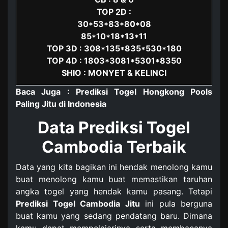
TOP 2D
:
30*53*83*80*08
85*10*18*13*11
TOP 3D
:
308*135*835*530*180
TOP 4D
:
1803*3081*5301*8350
SHIO
:
MONYET & KELINCI
Baca Juga : Prediksi Togel Hongkong Pools
Paling Jitu di Indonesia
Data Prediksi Togel
Cambodia Terbaik
Data yang kita bagikan ini hendak menolong kamu
buat menolong kamu buat memastikan taruhan
angka togel yang hendak kamu pasang. Tetapi
Prediksi Togel Cambodia Jitu
ini pula berguna
buat kamu yang sedang pendatang baru. Dimana
kamu dapat mempelajarinya serta membacanya