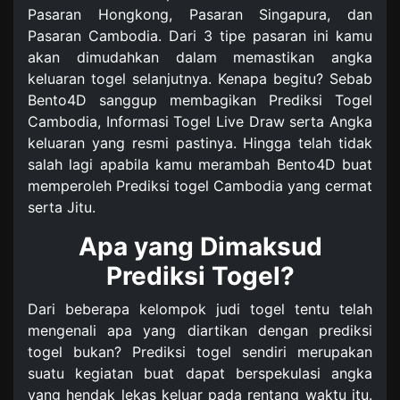
Pasaran Hongkong, Pasaran Singapura, dan
Pasaran Cambodia. Dari 3 tipe pasaran ini kamu
akan dimudahkan dalam memastikan angka
keluaran togel selanjutnya. Kenapa begitu? Sebab
Bento4D sanggup membagikan Prediksi Togel
Cambodia, Informasi Togel Live Draw serta Angka
keluaran yang resmi pastinya. Hingga telah tidak
salah lagi apabila kamu merambah Bento4D buat
memperoleh Prediksi togel Cambodia yang cermat
serta Jitu.
Apa yang Dimaksud
Prediksi Togel?
Dari beberapa kelompok judi togel tentu telah
mengenali apa yang diartikan dengan prediksi
togel bukan? Prediksi togel sendiri merupakan
suatu kegiatan buat dapat berspekulasi angka
yang hendak lekas keluar pada rentang waktu itu.