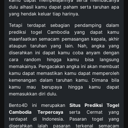
dulu alhasil kamu dapat paham serta taruhan apa
yang hendak keluar tiap harinya.
Tetapi terdapat sebagian pendamping dalam
prediksi togel Cambodia yang dapat kamu
maanfaatkan semacam pemasangan kepala, akhir
ataupun taruhan yang lain. Nah, angka yang
diserahkan ini dapat kamu coba anyam dengan
cara random hingga kamu bisa langsung
memakainya. Pengacakan angka ini akan membuat
kamu dapat memastikan kamu dapat memperoleh
kemenangan dalam taruhan kamu. Dimana bila
kamu mau berupaya hingga kamu dapat
memasukkan diri dulu.
Bento4D ini merupakan
Situs Prediksi Togel
Cambodia Terpercaya
serta Cermat yang
terdapat di Indonesia. Pasaran togel yang
diserahkan ialah pasaran terkenal semacam