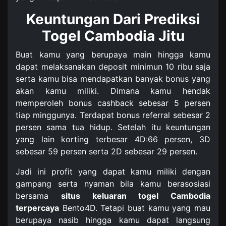
Keuntungan Dari Prediksi
Togel Cambodia Jitu
Buat kamu yang berupaya main hingga kamu
dapat melaksanakan deposit minimun 10 ribu saja
serta kamu bisa mendapatkan banyak bonus yang
akan kamu miliki. Dimana kamu hendak
memperoleh bonus cashback sebesar 5 persen
tiap minggunya. Terdapat bonus referral sebesar 2
persen sama tua hidup. Setelah itu keuntungan
yang lain korting terbesar 4D:66 persen, 3D
sebesar 59 persen serta 2D sebesar 29 persen.
Jadi ini profit yang dapat kamu miliki dengan
gampang serta nyaman bila kamu berasosiasi
bersama
situs keluaran togel Cambodia
terpercaya
Bento4D. Tetapi buat kamu yang mau
berupaya nasib hingga kamu dapat langsung