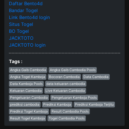
Daftar Bento4d
Bandar Togel
Link Bento4d login
Situs Togel
BO Togel
JACKTOTO
JACKTOTO login
Tags :
Angka Gaib Cambodia
Angka Gaib Cambodia Pools
Angka Togel Kamboja
Bocoran Cambodia
Data Cambodia
Data Kamboja Pools
data keluaran cambodia
Keluaran Cambodia
Live Keluaran Cambodia
Pengeluaran Cambodia
Pengeluaran Kamboja Pools
prediksi cambodia
Prediksi Kamboja
Prediksi Kamboja Terjitu
Prediksi Togel Kamboja
Result Cambodia Pools
Result Togel Kamboja
Togel Cambodia Pools