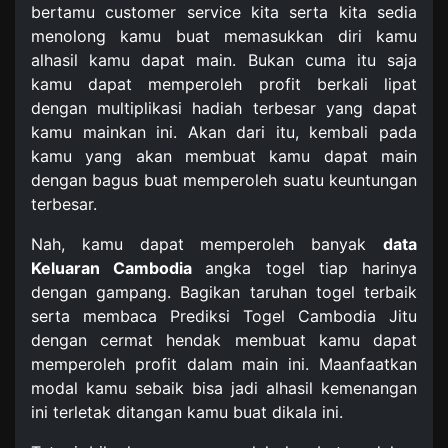
bertamu customer service kita serta kita sedia
menolong kamu buat memasukkan diri kamu
alhasil kamu dapat main. Bukan cuma itu saja
kamu dapat memperoleh profit berkali lipat
dengan multiplikasi hadiah terbesar yang dapat
kamu mainkan ini. Akan dari itu, kembali pada
kamu yang akan membuat kamu dapat main
dengan bagus buat memperoleh suatu keuntungan
terbesar.
Nah, kamu dapat memperoleh banyak
data
Keluaran Cambodia
angka togel tiap harinya
dengan gampang. Bagikan taruhan togel terbaik
serta membaca Prediksi Togel Cambodia Jitu
dengan cermat hendak membuat kamu dapat
memperoleh profit dalam main ini. Maanfaatkan
modal kamu sebaik bisa jadi alhasil kemenangan
ini terletak ditangan kamu buat dikala ini.