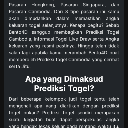
Pasaran Hongkong, Pasaran Singapura, dan
Pasaran Cambodia. Dari 3 tipe pasaran ini kamu
akan dimudahkan dalam memastikan angka
keluaran togel selanjutnya. Kenapa begitu? Sebab
Bento4D sanggup membagikan Prediksi Togel
Cambodia, Informasi Togel Live Draw serta Angka
keluaran yang resmi pastinya. Hingga telah tidak
salah lagi apabila kamu merambah Bento4D buat
memperoleh Prediksi togel Cambodia yang cermat
serta Jitu.
Apa yang Dimaksud
Prediksi Togel?
Dari beberapa kelompok judi togel tentu telah
mengenali apa yang diartikan dengan prediksi
togel bukan? Prediksi togel sendiri merupakan
suatu kegiatan buat dapat berspekulasi angka
yang hendak lekas keluar pada rentang waktu itu.