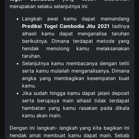
merupakan selaku selanjutnya ini:
Langkah awal kamu dapat memandang
Prediksi Togel Cambodia Jitu 2021
tadinya
alhasil kamu dapat menganalisa taruhan
berikutnya. Dimana terdapat metode yang
hendak menolong kamu melaksanakan
taruhan.
Selanjutnya kamu membacanya dengan teliti
serta kamu mulailah menganalisanya. Dimana
angka yang membagikan kesempatan buat
kamu.
Jika sudah hingga kamu dapat jalani deposit
serta berupaya main alhasil tidak terdapat
hambatan yang kamu rasakan pada dikala
kamu akan main.
Dengan ini langkah- langkah yang kita bagikan ini
hendak amat membuat kamu dapat main. Sebab