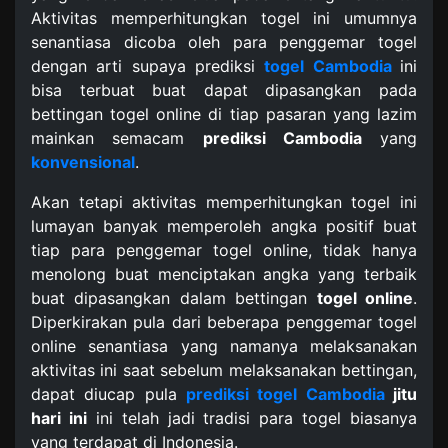
Aktivitas memperhitungkan togel ini umumnya
senantiasa dicoba oleh para penggemar togel
dengan arti supaya prediksi
togel Cambodia
ini
bisa terbuat buat dapat dipasangkan pada
bettingan togel online di tiap pasaran yang lazim
mainkan semacam
prediksi Cambodia
yang
konvensional
.
Akan tetapi aktivitas memperhitungkan togel ini
lumayan banyak memperoleh angka positif buat
tiap para penggemar togel online, tidak hanya
menolong buat menciptakan angka yang terbaik
buat dipasangkan dalam bettingan
togel online
.
Diperkirakan pula dari beberapa penggemar togel
online senantiasa yang namanya melaksanakan
aktivitas ini saat sebelum melaksanakan bettingan,
dapat diucap pula
prediksi togel Cambodia
jitu
hari ini
ini telah jadi tradisi para togel biasanya
yang terdapat di Indonesia.