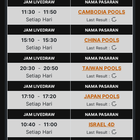
JAM LIVEDRAW
NAMA PASARAN
11:30
-
11:50
CAMBODIA POOLS
Setiap Hari
Last Result :
JAM LIVEDRAW
NAMA PASARAN
15:10
-
15:30
CHINA POOLS
Setiap Hari
Last Result :
JAM LIVEDRAW
NAMA PASARAN
20:30
-
20:50
TAIWAN POOLS
Setiap Hari
Last Result :
JAM LIVEDRAW
NAMA PASARAN
17:10
-
17:20
JAPAN POOLS
Setiap Hari
Last Result :
JAM LIVEDRAW
NAMA PASARAN
10:40
-
11:00
ISRAEL 4D
Setiap Hari
Last Result :