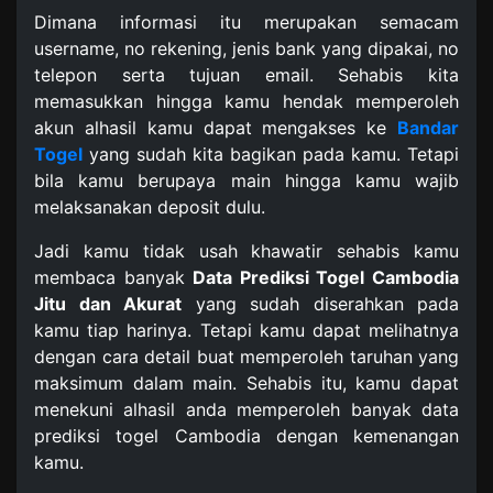
Dimana informasi itu merupakan semacam
username, no rekening, jenis bank yang dipakai, no
telepon serta tujuan email. Sehabis kita
memasukkan hingga kamu hendak memperoleh
akun alhasil kamu dapat mengakses ke
Bandar
Togel
yang sudah kita bagikan pada kamu. Tetapi
bila kamu berupaya main hingga kamu wajib
melaksanakan deposit dulu.
Jadi kamu tidak usah khawatir sehabis kamu
membaca banyak
Data Prediksi Togel Cambodia
Jitu dan Akurat
yang sudah diserahkan pada
kamu tiap harinya. Tetapi kamu dapat melihatnya
dengan cara detail buat memperoleh taruhan yang
maksimum dalam main. Sehabis itu, kamu dapat
menekuni alhasil anda memperoleh banyak data
prediksi togel Cambodia dengan kemenangan
kamu.