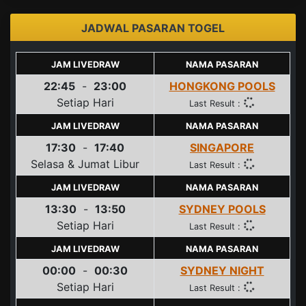
JADWAL PASARAN TOGEL
JAM LIVEDRAW
NAMA PASARAN
22:45
-
23:00
HONGKONG POOLS
Setiap Hari
Last Result :
JAM LIVEDRAW
NAMA PASARAN
17:30
-
17:40
SINGAPORE
Selasa & Jumat Libur
Last Result :
JAM LIVEDRAW
NAMA PASARAN
13:30
-
13:50
SYDNEY POOLS
Setiap Hari
Last Result :
JAM LIVEDRAW
NAMA PASARAN
00:00
-
00:30
SYDNEY NIGHT
Setiap Hari
Last Result :