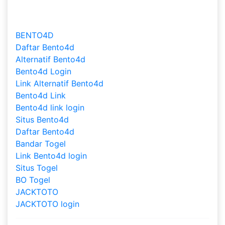
Kamboja Terjitu, Angka Gaib Cambodia Pools,
Live Keluaran Cambodia
BENTO4D
Daftar Bento4d
Alternatif Bento4d
Bento4d Login
Link Alternatif Bento4d
Bento4d Link
Bento4d link login
Situs Bento4d
Daftar Bento4d
Bandar Togel
Link Bento4d login
Situs Togel
BO Togel
JACKTOTO
JACKTOTO login