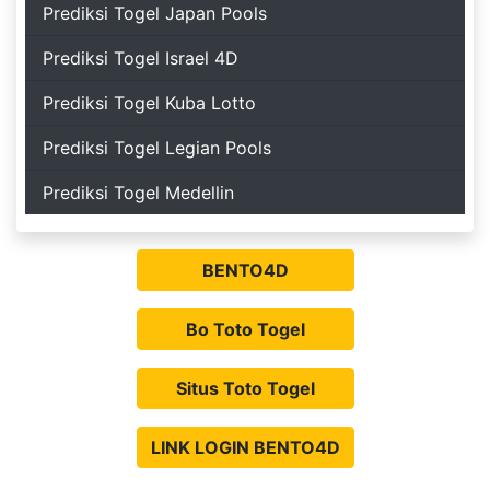
Prediksi Togel Japan Pools
Prediksi Togel Israel 4D
Prediksi Togel Kuba Lotto
Prediksi Togel Legian Pools
Prediksi Togel Medellin
BENTO4D
Bo Toto Togel
Situs Toto Togel
LINK LOGIN BENTO4D