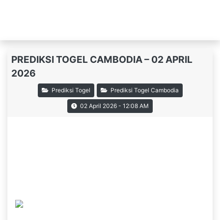
Live Draw
Blog
PREDIKSI TOGEL CAMBODIA – 02 APRIL
2026
Prediksi Togel
Prediksi Togel Cambodia
02 April 2026 - 12:08 AM
Prediksi Togel
Cambodia
02 April
2026