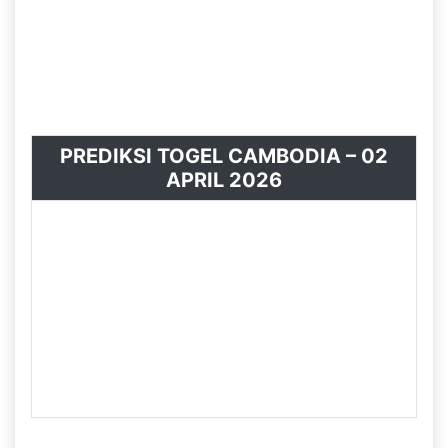
membagikan keringanan pada dikala main. Jadi
kamu yang mau langsung saja kamu mengakses
dengan gampang yang membagikan profit pada
kamu yang berupaya nasib dalam main togel
online jitu.
PREDIKSI TOGEL CAMBODIA – 02
APRIL 2026
ANGKA MAIN
:
97034
CB
:
3 & 4
TOP 2D
:
70*49*33*30*37
40*04*47*34*97
TOP 3D
:
379*479*704*970*340
TOP 4D
:
4790*7043*9703*3407
SHIO
:
NAGA & KERBAU
Baca Juga : Prediksi Togel Hongkong Pools