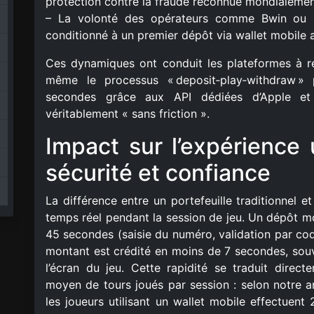
protection contre la fraude reconnue mondialemen
– La volonté des opérateurs comme Bwin ou B
conditionné à un premier dépôt via wallet mobile afi
Ces dynamiques ont conduit les plateformes à rep
même le processus « deposit‑play‑withdraw »
secondes grâce aux API dédiées d’Apple et 
véritablement « sans friction ».
Impact sur l’expérience u
sécurité et confiance
La différence entre un portefeuille traditionnel
temps réel pendant la session de jeu. Un dépôt m
45 secondes (saisie du numéro, validation par co
montant est crédité en moins de 7 secondes, sou
l’écran du jeu. Cette rapidité se traduit dire
moyen de tours joués par session : selon notre a
les joueurs utilisant un wallet mobile effectuen