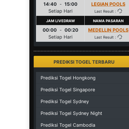
14:40
-
15:00
LEGIAN POOLS
Setiap Hari
Last Result :
JAM LIVEDRAW
NAMA PASARAN
00:00
-
00:20
MEDELLIN POOLS
Setiap Hari
Last Result :
PREDIKSI TOGEL TERBARU
Prediksi Togel Hongkong
Prediksi Togel Singapore
Prediksi Togel Sydney
Prediksi Togel Sydney Night
Prediksi Togel Cambodia