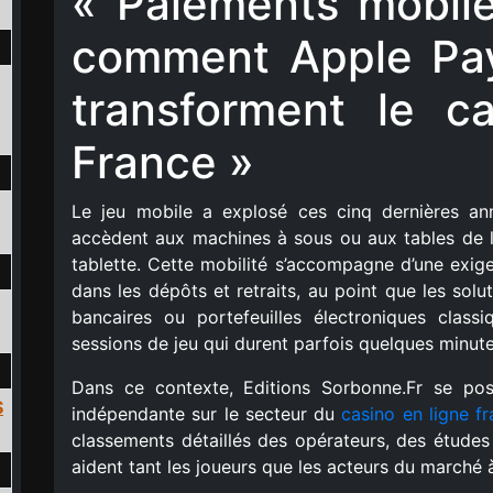
« Paiements mobiles
comment Apple Pay
transforment le c
France »
Le jeu mobile a explosé ces cinq dernières ann
accèdent aux machines à sous ou aux tables de 
tablette. Cette mobilité s’accompagne d’une exige
dans les dépôts et retraits, au point que les solu
bancaires ou portefeuilles électroniques class
sessions de jeu qui durent parfois quelques minut
Dans ce contexte, Editions Sorbonne.Fr se po
S
indépendante sur le secteur du
casino en ligne f
classements détaillés des opérateurs, des étude
aident tant les joueurs que les acteurs du marché