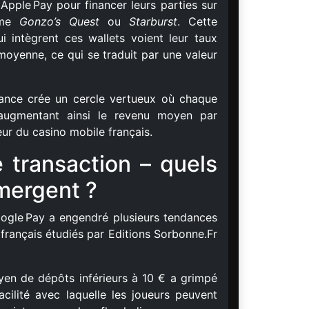
t Apple Pay pour financer leurs parties sur
mme
Gonzo’s Quest
ou
Starburst
. Cette
ui intègrent ces wallets voient leur taux
oyenne, ce qui se traduit par une valeur
iance crée un cercle vertueux où chaque
augmentant ainsi le revenu moyen par
ueur du casino mobile français.
transaction – quels
mergent ?
oogle Pay a engendré plusieurs tendances
français étudiés par Editions Sorbonne.Fr
en de dépôts inférieurs à 10 € a grimpé
cilité avec laquelle les joueurs peuvent