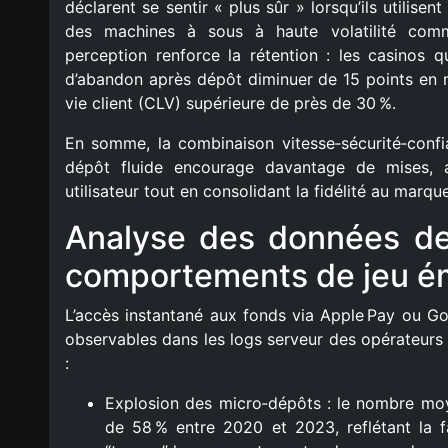
déclarent se sentir « plus sûr » lorsqu’ils utilisen
des machines à sous à haute volatilité co
perception renforce la rétention : les casinos q
d’abandon après dépôt diminuer de 15 points en m
vie client (CLV) supérieure de près de 30 %.
En somme, la combinaison vitesse‑sécurité‑conf
dépôt fluide encourage davantage de mises, 
utilisateur tout en consolidant la fidélité au marq
Analyse des données de 
comportements de jeu é
L’accès instantané aux fonds via Apple Pay ou G
observables dans les logs serveur des opérateurs 
:
Explosion des micro‑dépôts : le nombre moy
de 58 % entre 2020 et 2023, reflétant la fa