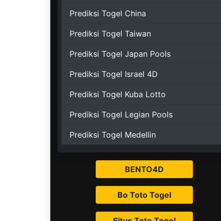
Prediksi Togel China
Prediksi Togel Taiwan
Prediksi Togel Japan Pools
Prediksi Togel Israel 4D
Prediksi Togel Kuba Lotto
Prediksi Togel Legian Pools
Prediksi Togel Medellin
BENTO4D
Bo Toto Togel
Situs Toto Togel