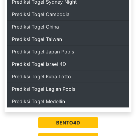
Prediksi Togel Sydney Night
Prediksi Togel Cambodia
Prediksi Togel China
Prediksi Togel Taiwan
Prediksi Togel Japan Pools
Prediksi Togel Israel 4D
Prediksi Togel Kuba Lotto
Prediksi Togel Legian Pools
Prediksi Togel Medellin
BENTO4D