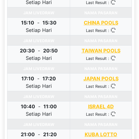
Setiap Hari
Last Result :
JAM LIVEDRAW
NAMA PASARAN
15:10
-
15:30
CHINA POOLS
Setiap Hari
Last Result :
JAM LIVEDRAW
NAMA PASARAN
20:30
-
20:50
TAIWAN POOLS
Setiap Hari
Last Result :
JAM LIVEDRAW
NAMA PASARAN
17:10
-
17:20
JAPAN POOLS
Setiap Hari
Last Result :
JAM LIVEDRAW
NAMA PASARAN
10:40
-
11:00
ISRAEL 4D
Setiap Hari
Last Result :
JAM LIVEDRAW
NAMA PASARAN
21:00
-
21:20
KUBA LOTTO