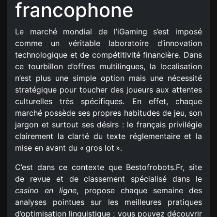
francophone
Le marché mondial de l’iGaming s’est imposé
comme un véritable laboratoire d’innovation
technologique et de compétitivité financière. Dans
ce tourbillon d’offres multilingues, la localisation
n’est plus une simple option mais une nécessité
stratégique pour toucher des joueurs aux attentes
culturelles très spécifiques. En effet, chaque
marché possède ses propres habitudes de jeu, son
jargon et surtout ses désirs : le français privilégie
clairement la clarté du texte réglementaire et la
mise en avant du « gros lot ».
C’est dans ce contexte que Bestofrobots.Fr, site
de revue et de classement spécialisé dans le
casino en ligne
, propose chaque semaine des
analyses pointues sur les meilleures pratiques
d’optimisation linguistique ; vous pouvez découvrir