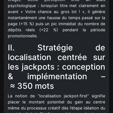
psychologique : lorsqu’un titre met clairement en
avant « Votre chance au gros lot ! », il génère
instantanément une hausse du temps passé sur la
page (+15 %) puis un pic immédiat du nombre de
dépôts réels (+22 %) pendant la période
promotionnelle.
II. Stratégie de
localisation centrée sur
les jackpots : conception
& implémentation –
≈ 350 mots
La notion de “localisation jackpot‑first” signifie
placer le montant potentiel du gain au centre
même du processus créatif dès l’étape idéation du