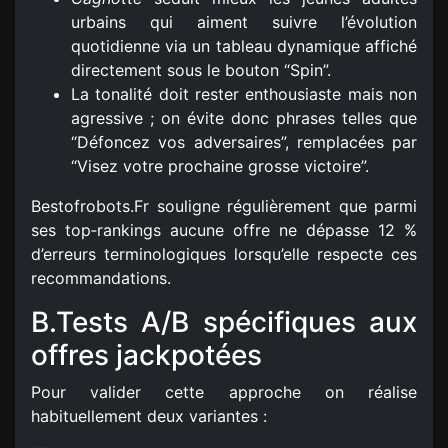
urbains qui aiment suivre l’évolution
quotidienne via un tableau dynamique affiché
directement sous le bouton “Spin”.
La tonalité doit rester enthousiaste mais non
agressive ; on évite donc phrases telles que
“Défoncez vos adversaires”, remplacées par
“Visez votre prochaine grosse victoire”.
Bestofrobots.Fr souligne régulièrement que parmi
ses top‑rankings aucune offre ne dépasse 12 %
d’erreurs terminologiques lorsqu’elle respecte ces
recommandations.
B.T​ests A/B spécifiques aux
offres jackpotées
Pour valider cette approche on réalise
habituellement deux variantes :