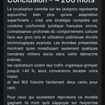
La localisation centrée sur les jackpots représente
aujourd’hui bien plus qu’une adaptation
superficielle ; c’est une stratégie complète qui
combine conformité juridique française stricte,
connaissance profonde du comportement culturel
face aux gros lots et utilisation judicieuse d’outils
technologiques avancés. Les données présentées
montrent qu’en investissant seulement quelques
centaines milliers euros dans cette démarche
précise,
les opérateurs voient leur trafic organique grimper
jusqu’à +40 %, leurs conversions doubler voire
tripler,
et leur ROI franchir facilement deux cents pour
cent.
Pour ceux qui souhaitent reproduire ce modèle
gagnant ils n’ont qu’à s’appuyer sur l’expertise