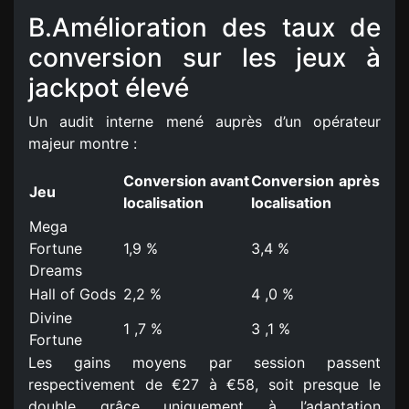
B.Amélioration des taux de
conversion sur les jeux à
jackpot élevé
Un audit interne mené auprès d’un opérateur
majeur montre :
Conversion avant
Conversion après
Jeu
localisation
localisation
Mega
Fortune
1,9 %
3,4 %
Dreams
Hall of Gods
2,2 %
4 ,0 %
Divine
1 ,7 %
3 ,1 %
Fortune
Les gains moyens par session passent
respectivement de €27 à €58, soit presque le
double grâce uniquement à l’adaptation