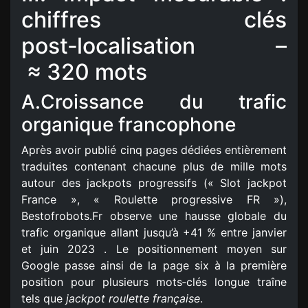
chiffres clés
post‑localisation –
≈ 320 mots
A.Croissance du trafic
organique francophone
Après avoir publié cinq pages dédiées entièrement
traduites contenant chacune plus de mille mots
autour des jackpots progressifs (« Slot jackpot
France », « Roulette progressive FR »),
Bestofrobots.Fr observe une hausse globale du
trafic organique allant jusqu’à +41 % entre janvier
et juin 2023 . Le positionnement moyen sur
Google passe ainsi de la page six à la première
position pour plusieurs mots‑clés longue traîne
tels que
jackpot roulette française
.