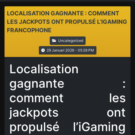
LOCALISATION GAGNANTE : COMMENT
LES JACKPOTS ONT PROPULSÉ L’IGAMING
FRANCOPHONE
Uncategorized
29 Januari 2026 - 05:29 PM
Localisation
gagnante :
comment les
jackpots ont
propulsé l’iGaming