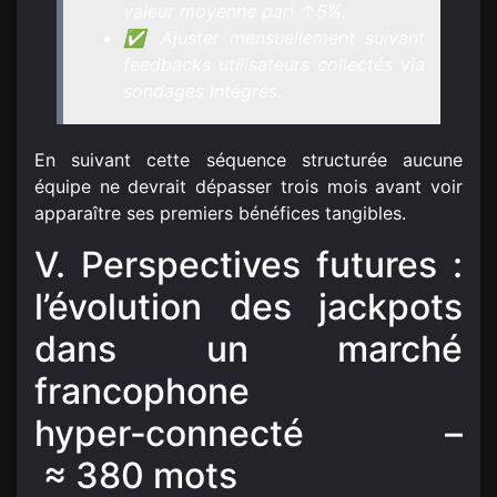
valeur moyenne pari ↑5%.
✅ Ajuster mensuellement suivant
feedbacks utilisateurs collectés via
sondages intégrés.
En suivant cette séquence structurée aucune
équipe ne devrait dépasser trois mois avant voir
apparaître ses premiers bénéfices tangibles.
V.
Perspectives futures :
l’évolution des jackpots
dans un marché
francophone
hyper‑connecté –
≈ 380 mots