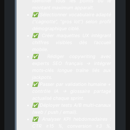
identifier tous les points où le
montant maximum apparaît.
✅ Sélectionner vocabulaire adapté
(“cagnotte”, “gros lot”) selon profil
démographique ciblé.
✅ Créer maquettes UX intégrant
chiffres visibles dès l’accueil
mobile.
✅ Rédiger copywriting avec
experts SEO français → intégrer
mots‑clés longue traîne liés aux
jackpots.
✅ Passer par validation humaine +
contrôle IA → glossaire partagé
actualisé chaque sprint.
✅ Déployer tests A/B multi‑canaux
(web / push / email).
✅ Analyser KPI hebdomadaires :
CTR ≥15 %, conversion ≥3 %,