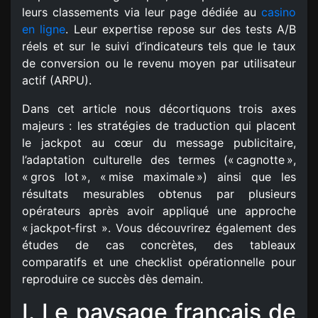
leurs classements via leur page dédiée au
casino
en ligne
. Leur expertise repose sur des tests A/B
réels et sur le suivi d’indicateurs tels que le taux
de conversion ou le revenu moyen par utilisateur
actif (ARPU).
Dans cet article nous décortiquons trois axes
majeurs : les stratégies de traduction qui placent
le jackpot au cœur du message publicitaire,
l’adaptation culturelle des termes (« cagnotte »,
« gros lot », « mise maximale ») ainsi que les
résultats mesurables obtenus par plusieurs
opérateurs après avoir appliqué une approche
« jackpot‑first ». Vous découvrirez également des
études de cas concrètes, des tableaux
comparatifs et une checklist opérationnelle pour
reproduire ce succès dès demain.
I. Le paysage français de