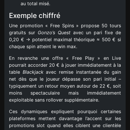
au total misé.
Exemple chiffré
Une promotion « Free Spins » propose 50 tours
gratuits sur
Gonzo’s Quest
avec un pari fixe de
0,20 € → potentiel maximal théorique ≈ 500 € si
chaque spin atteint le win max.
En revanche une offre « Free Play » en Live
pourrait accorder 20 € à jouer immédiatement à la
table
Blackjack
avec remise instantanée du gain
net dès que le joueur dépasse son pari initial –
typiquement un retour moyen autour de 22 €, soit
moins spectaculaire mais immédiatement
exploitable sans rollover supplémentaire.
Ces dynamiques expliquent pourquoi certaines
plateformes mettent davantage l’accent sur les
promotions slot quand elles ciblent une clientèle