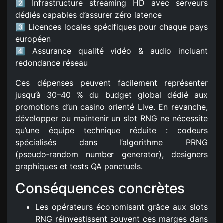
2️⃣ Infrastructure streaming HD avec serveurs
dédiés capables d’assurer zéro latence
3️⃣ Licences locales spécifiques pour chaque pays
européen
4️⃣ Assurance qualité vidéo & audio incluant
redondance réseau
Ces dépenses peuvent facilement représenter
jusqu’à 30–40 % du budget global dédié aux
promotions d’un casino orienté Live. En revanche,
développer ou maintenir un slot RNG ne nécessite
qu’une équipe technique réduite : codeurs
spécialisés dans l’algorithme PRNG
(pseudo‑random number generator), designers
graphiques et tests QA ponctuels.
Conséquences concrètes
Les opérateurs économisant grâce aux slots
RNG réinvestissent souvent ces marges dans