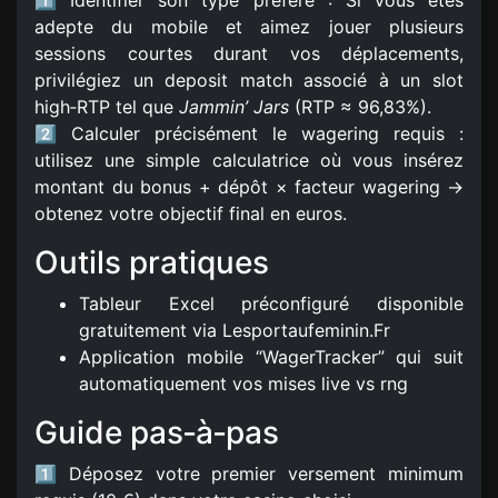
adepte du mobile et aimez jouer plusieurs
sessions courtes durant vos déplacements,
privilégiez un deposit match associé à un slot
high‑RTP tel que
Jammin’ Jars
(RTP ≈ 96,83%).
2️⃣ Calculer précisément le wagering requis :
utilisez une simple calculatrice où vous insérez
montant du bonus + dépôt × facteur wagering →
obtenez votre objectif final en euros.
Outils pratiques
Tableur Excel préconfiguré disponible
gratuitement via Lesportaufeminin.Fr
Application mobile “WagerTracker” qui suit
automatiquement vos mises live vs rng
Guide pas‑à‑pas
1️⃣ Déposez votre premier versement minimum