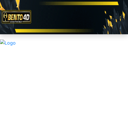
DAFTAR
LOGIN
Prediksi Hari Ini
Prediksi Lainnya
Data Result
Paito Warna