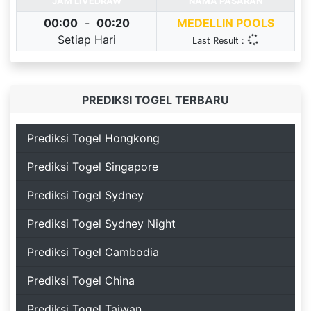
JAM LIVEDRAW
NAMA PASARAN
00:00
-
00:20
MEDELLIN POOLS
Setiap Hari
Last Result :
PREDIKSI TOGEL TERBARU
Prediksi Togel Hongkong
Prediksi Togel Singapore
Prediksi Togel Sydney
Prediksi Togel Sydney Night
Prediksi Togel Cambodia
Prediksi Togel China
Prediksi Togel Taiwan