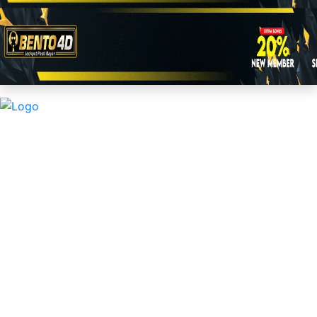
DAFTAR
LOGIN
Prediksi Hari Ini
Prediksi Lainnya
Data Result
Paito Warna