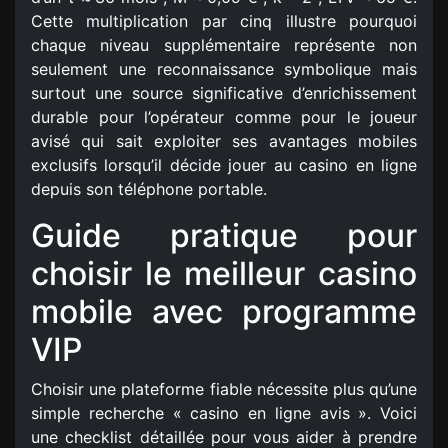
Cette multiplication par cinq illustre pourquoi
chaque niveau supplémentaire représente non
seulement une reconnaissance symbolique mais
surtout une source significative d’enrichissement
durable pour l’opérateur comme pour le joueur
avisé qui sait exploiter ses avantages mobiles
exclusifs lorsqu’il décide jouer au casino en ligne
depuis son téléphone portable.
Guide pratique pour
choisir le meilleur casino
mobile avec programme
VIP
Choisir une plateforme fiable nécessite plus qu’une
simple recherche « casino en ligne avis ». Voici
une checklist détaillée pour vous aider à prendre