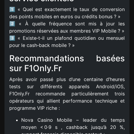
1️⃣ « Quel est exactement le taux de conversion
des points mobiles en euros ou crédits bonus ? »
2️⃣ « À quelle fréquence sont mis à jour les
promotions réservées aux membres VIP Mobile ? »
3️⃣ « Existe‑t-il un plafond quotidien ou mensuel
pour le cash‑back mobile ? »
Recommandations basées
sur F1Only.Fr
Après avoir passé plus d’une centaine d’heures
tests sur différents appareils Android/iOS,
F1Only.Fr recommande particulièrement trois
opérateurs qui allient performance technique et
programme VIP riche :
Nova Casino Mobile – leader du temps
moyen < 0·9 s , cashback jusqu’à 20 %,