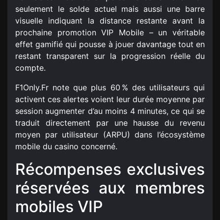
seulement le solde actuel mais aussi une barre
visuelle indiquant la distance restante avant la
prochaine promotion VIP Mobile – un véritable
effet gamifié qui pousse à jouer davantage tout en
restant transparent sur la progression réelle du
compte.
F1Only.Fr note que plus 60 % des utilisateurs qui
activent ces alertes voient leur durée moyenne par
session augmenter d’au moins 4 minutes, ce qui se
traduit directement par une hausse du revenu
moyen par utilisateur (ARPU) dans l’écosystème
mobile du casino concerné.
Récompenses exclusives
réservées aux membres
mobiles VIP