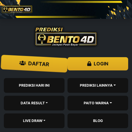
DAFTAR
LOGIN
PREDIKSI HARI INI
PREDIKSI LAINNYA
DATA RESULT
PAITO WARNA
LIVE DRAW
BLOG