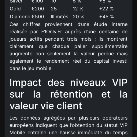
Silver
€100
10
5 %
+8 %
Gold
€200
25
12 %
+22 %
Diamond
€500
Illimités
20 %
+45 %
Ces chiffres proviennent d’une étude interne
réalisée par F1Only.Fr auprès d’une centaine de
joueurs actifs pendant trois mois ; ils montrent
clairement que chaque palier supplémentaire
augmente non seulement la valeur perçue mais
également le rendement réel du capital investi
dans le jeu mobile.
Impact des niveaux VIP
sur la rétention et la
valeur vie client
Les données agrégées par plusieurs opérateurs
européens indiquent que l’obtention du statut VIP
Mobile entraîne une hausse immédiate du temps