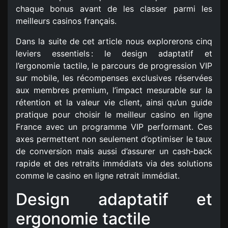
chaque bonus avant de les classer parmi les
meilleurs casinos français.
Dans la suite de cet article nous explorerons cinq
leviers essentiels : le design adaptatif et
l’ergonomie tactile, le parcours de progression VIP
sur mobile, les récompenses exclusives réservées
aux membres premium, l’impact mesurable sur la
rétention et la valeur vie client, ainsi qu’un guide
pratique pour choisir le meilleur casino en ligne
France avec un programme VIP performant. Ces
axes permettent non seulement d’optimiser le taux
de conversion mais aussi d’assurer un cash‑back
rapide et des retraits immédiats via des solutions
comme le casino en ligne retrait immédiat.
Design adaptatif et
ergonomie tactile