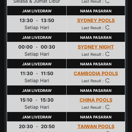
Selasa & Jumat Libur
Last Result :
JAM LIVEDRAW
NAMA PASARAN
13:30
-
13:50
SYDNEY POOLS
Setiap Hari
Last Result :
JAM LIVEDRAW
NAMA PASARAN
00:00
-
00:30
SYDNEY NIGHT
Setiap Hari
Last Result :
JAM LIVEDRAW
NAMA PASARAN
11:30
-
11:50
CAMBODIA POOLS
Setiap Hari
Last Result :
JAM LIVEDRAW
NAMA PASARAN
15:10
-
15:30
CHINA POOLS
Setiap Hari
Last Result :
JAM LIVEDRAW
NAMA PASARAN
20:30
-
20:50
TAIWAN POOLS