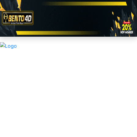
DAFTAR
LOGIN
Prediksi Hari Ini
Prediksi Lainnya
Data Result
Paito Warna