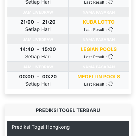
Setiap Hari
Last Result :
JAM LIVEDRAW
NAMA PASARAN
21:00
-
21:20
KUBA LOTTO
Setiap Hari
Last Result :
JAM LIVEDRAW
NAMA PASARAN
14:40
-
15:00
LEGIAN POOLS
Setiap Hari
Last Result :
JAM LIVEDRAW
NAMA PASARAN
00:00
-
00:20
MEDELLIN POOLS
Setiap Hari
Last Result :
PREDIKSI TOGEL TERBARU
Prediksi Togel Hongkong