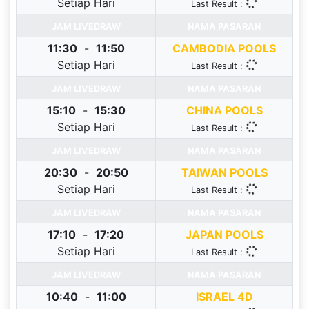
Setiap Hari
Last Result :
JAM LIVEDRAW
NAMA PASARAN
11:30
-
11:50
CAMBODIA POOLS
Setiap Hari
Last Result :
JAM LIVEDRAW
NAMA PASARAN
15:10
-
15:30
CHINA POOLS
Setiap Hari
Last Result :
JAM LIVEDRAW
NAMA PASARAN
20:30
-
20:50
TAIWAN POOLS
Setiap Hari
Last Result :
JAM LIVEDRAW
NAMA PASARAN
17:10
-
17:20
JAPAN POOLS
Setiap Hari
Last Result :
JAM LIVEDRAW
NAMA PASARAN
10:40
-
11:00
ISRAEL 4D