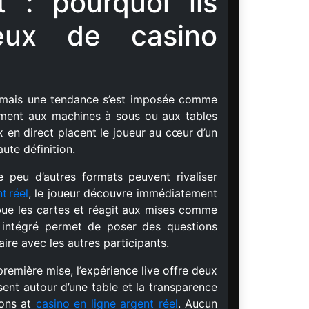
 : pourquoi ils
jeux de casino
, mais une tendance s’est imposée comme
irement aux machines à sous ou aux tables
x en direct placent le joueur au cœur d’un
ute définition.
 peu d’autres formats peuvent rivaliser
t réel
, le joueur découvre immédiatement
ribue les cartes et réagit aux mises comme
 intégré permet de poser des questions
e avec les autres participants.
première mise, l’expérience live offre deux
sent autour d’une table et la transparence
ions at
casino en ligne argent réel
. Aucun