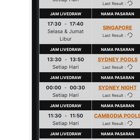
Last Result :
JAM LIVEDRAW
NAMA PASARAN
17:30
-
17:40
SINGAPORE
Selasa & Jumat
Last Result :
Libur
JAM LIVEDRAW
NAMA PASARAN
13:30
-
13:50
SYDNEY POOLS
Setiap Hari
Last Result :
JAM LIVEDRAW
NAMA PASARAN
00:00
-
00:30
SYDNEY NIGHT
Setiap Hari
Last Result :
JAM LIVEDRAW
NAMA PASARAN
11:30
-
11:50
CAMBODIA POOL
Setiap Hari
Last Result :
JAM LIVEDRAW
NAMA PASARAN