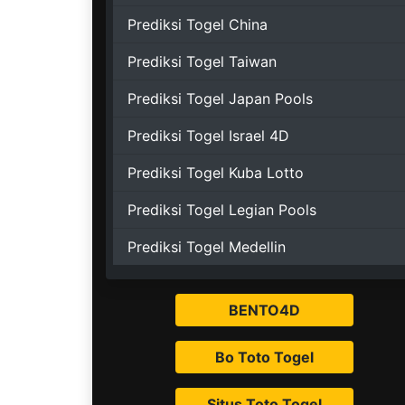
Prediksi Togel China
Prediksi Togel Taiwan
Prediksi Togel Japan Pools
Prediksi Togel Israel 4D
Prediksi Togel Kuba Lotto
Prediksi Togel Legian Pools
Prediksi Togel Medellin
BENTO4D
Bo Toto Togel
Situs Toto Togel