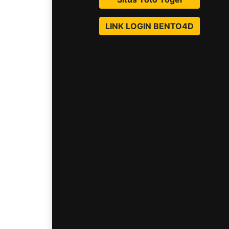
LINK LOGIN BENTO4D