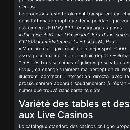
d’euros.
Le processus reste totalement transparent car ch
dans l’affichage graphique dédié pendant que vous
aux caméras HD.\n\n### Témoignages rapides
« J’ai misé €20 sur “Voisinage” lors d’une soirée 
€12 800 immédiatement ! » – Lucas M., Paris.
« Mon premier gain était un mini‑jackpot €500 l
assez pour financer mon prochain dépôt.» – Sofia 
* « Après trois semaines régulières je suis tombé(
€25k ; ça change vraiment ma perception du risqu
illustrent comment l’interaction directe avec l
grosse somme apparaît soudainement à l’écran —
numérique trouvé dans certains slots.
Variété des tables et des
aux Live Casinos
Le catalogue standard des casinos en ligne propo