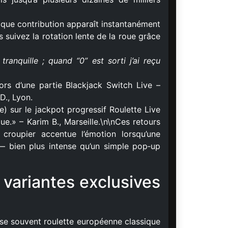
aque contribution apparaît instantanément
 suivez la rotation lente de la roue grâce
tranquille ; quand “0” est sorti j’ai reçu
ors d’une partie Blackjack Switch Live –
D., Lyon.
e) sur le jackpot progressif Roulette Live
e.» – Karim B., Marseille.\n\nCes retours
e croupier accentue l’émotion lorsqu’une
 bien plus intense qu’un simple pop‑up
 variantes exclusives
se souvent roulette européenne classique