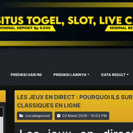
PREDIKSI HARI INI
PREDIKSI LAINNYA
DATA RESULT
LES JEUX EN DIRECT : POURQUOI ILS SU
CLASSIQUES EN LIGNE
Uncategorized
02 Maret 2026 - 10:03 PM