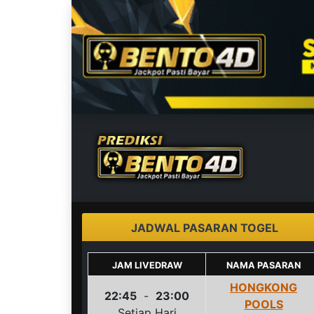
JADWAL PASARAN TOGEL
JAM LIVEDRAW
NAMA PASARAN
HONGKONG
22:45
-
23:00
POOLS
Setiap Hari