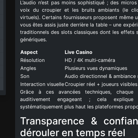
L’audio n’est pas moins sophistiqué ; des micros
voix du croupier et les bruits ambiants (le cli
virtuels). Certains fournisseurs proposent même u
vous êtes assis juste derrière la table – une exp
traditionnels des slots classiques dont les effets
génériques.
Aspect
Live Casino
Résolution
HD / 4K multi‑caméra
Angles
Plusieurs vues dynamiques
Son
Audio directionnel & ambiance 
Interaction visuelle
Croupier réel + joueurs visibles
Grâce à ces avancées techniques, chaque pa
auditivement engageant ; cela explique 
systématiquement plus haut les plateformes propos
Transparence & confian
dérouler en temps réel