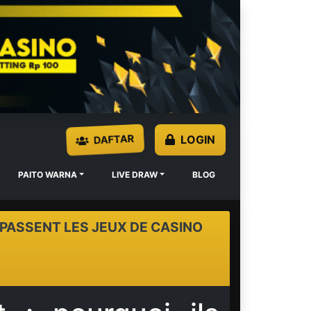
DAFTAR
LOGIN
PAITO WARNA
LIVE DRAW
BLOG
RPASSENT LES JEUX DE CASINO