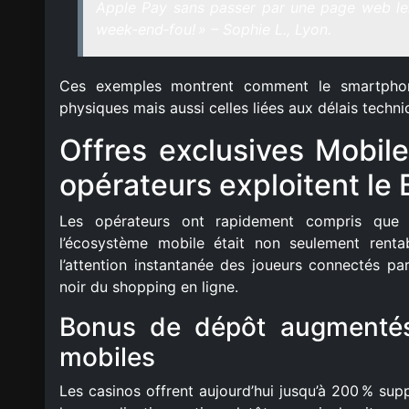
Apple Pay sans passer par une page web len
week‑end‑fou! » – Sophie L., Lyon.
Ces exemples montrent comment le smartphone
physiques mais aussi celles liées aux délais techn
Offres exclusives Mobile
opérateurs exploitent le 
Les opérateurs ont rapidement compris que 
l’écosystème mobile était non seulement renta
l’attention instantanée des joueurs connectés p
noir du shopping en ligne.
Bonus de dépôt augmentés 
mobiles
Les casinos offrent aujourd’hui jusqu’à 200 % sup