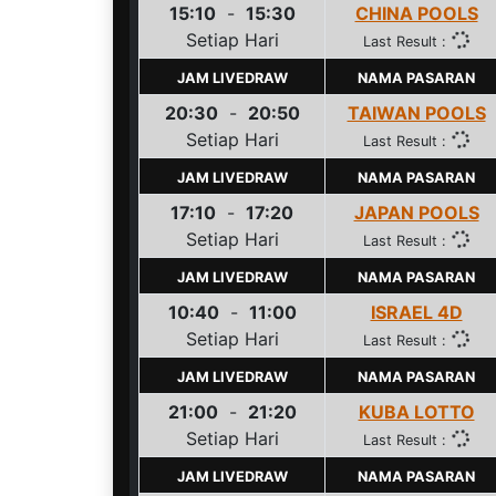
15:10
-
15:30
CHINA POOLS
Setiap Hari
Last Result :
JAM LIVEDRAW
NAMA PASARAN
20:30
-
20:50
TAIWAN POOLS
Setiap Hari
Last Result :
JAM LIVEDRAW
NAMA PASARAN
17:10
-
17:20
JAPAN POOLS
Setiap Hari
Last Result :
JAM LIVEDRAW
NAMA PASARAN
10:40
-
11:00
ISRAEL 4D
Setiap Hari
Last Result :
JAM LIVEDRAW
NAMA PASARAN
21:00
-
21:20
KUBA LOTTO
Setiap Hari
Last Result :
JAM LIVEDRAW
NAMA PASARAN