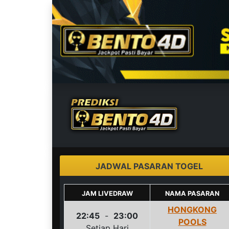
JADWAL PASARAN TOGEL
JAM LIVEDRAW
NAMA PASARAN
HONGKONG
22:45
-
23:00
POOLS
Setiap Hari