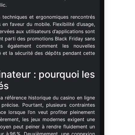
ic.
s techniques et ergonomiques rencontrés
en faveur du mobile. Flexibilité d’usage,
ervées aux utilisateurs d’applications sont
ent parti des promotions Black Friday sans
ons également comment les nouvelles
té et la sécurité des dépôts pendant cette
inateur : pourquoi les
és
a référence historique du casino en ligne
précise. Pourtant, plusieurs contraintes
nce lorsque l’on veut profiter pleinement
èrement, les jeux modernes exigent une
yen peut peiner à rendre fluidement un
ieur à 96 %. Deuxièmement, une connexion