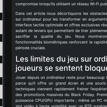
compromise lorsqu’ils utilisent un réseau Wi‑Fi publ
Dans cet article nous décortiquons les obstacle
sur ordinateur pour les transformer en arguments 
interface tactile optimisée et offres exclusives rés
autant de leviers qui permettent de tirer pleinem
sacrifier la qualité du jeu. Nous montrer
fonctionnalités biométriques renforcent la rapidi
période cruciale.
Les limites du jeu sur ord
joueurs se sentent bloqu
Jouer depuis un ordinateur reste pour beaucoup l
parce qu’il offre un grand écran et une souris 
techniques viennent rapidement freiner l’expérie
des promotions massives du Black Friday. Premi
puissance CPU/GPU importante ; même un PC mo
slot vidéo à haute volatilité avec un RTP supér