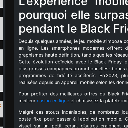
L’expérience mobil
pourquoi elle surpa
pendant le Black Fr
Depuis quelques années, le jeu mobile s’impose c
en ligne. Les smartphones modernes offrent 
graphismes haute définition, tandis que les réseau
Cette évolution coïncide avec le Black Friday, p
plus grosses campagnes promotionnelles : bonus d
programmes de fidélité accélérés. En 2023, pl
réalisées depuis un appareil mobile selon les donn
Pour profiter des meilleures offres du Black F
meilleur
casino en ligne
et choisissez la plateform
S
Malgré ces atouts indéniables, de nombreux jou
poste fixe pour passer à l’application mobile. 
visuel sur un petit écran, d’autres craignent 