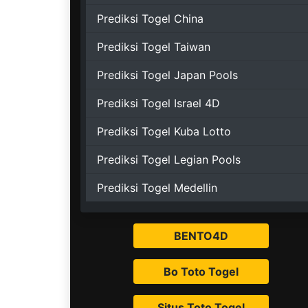
Prediksi Togel China
Prediksi Togel Taiwan
Prediksi Togel Japan Pools
Prediksi Togel Israel 4D
Prediksi Togel Kuba Lotto
Prediksi Togel Legian Pools
Prediksi Togel Medellin
BENTO4D
Bo Toto Togel
Situs Toto Togel