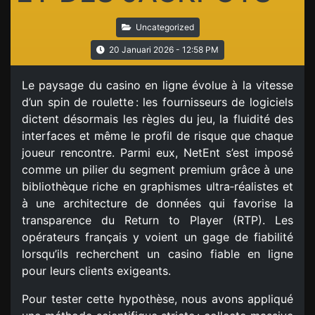
Uncategorized
20 Januari 2026 - 12:58 PM
Le paysage du casino en ligne évolue à la vitesse
d’un spin de roulette : les fournisseurs de logiciels
dictent désormais les règles du jeu, la fluidité des
interfaces et même le profil de risque que chaque
joueur rencontre. Parmi eux, NetEnt s’est imposé
comme un pilier du segment premium grâce à une
bibliothèque riche en graphismes ultra‑réalistes et
à une architecture de données qui favorise la
transparence du Return to Player (RTP). Les
opérateurs français y voient un gage de fiabilité
lorsqu’ils recherchent un casino fiable en ligne
pour leurs clients exigeants.
Pour tester cette hypothèse, nous avons appliqué