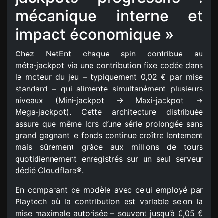
mécanique interne et
impact économique »
Chez NetEnt chaque spin contribue au
méta‑jackpot via une contribution fixe codée dans
le moteur du jeu – typiquement 0,02 € par mise
standard – qui alimente simultanément plusieurs
niveaux (Mini‑jackpot → Maxi‑jackpot →
Mega‑jackpot). Cette architecture distribuée
assure que même lors d’une série prolongée sans
grand gagnant le fonds continue croître lentement
mais sûrement grâce aux millions de tours
quotidiennement enregistrés sur un seul serveur
dédié Cloudflare®.
En comparant ce modèle avec celui employé par
Playtech où la contribution est variable selon la
mise maximale autorisée – souvent jusqu’à 0,05 €