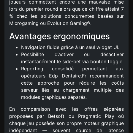
joueurs commettent encore une mauvaise mise
lors du premier round alors que ce chiffre atteint 7
% chez les solutions concurrentes basées sur
Microgaming ou Evolution Gaming®.
Avantages ergonomiques
Navigation fluide grâce à un seul widget UI.
Possibilité d’activer ou désactiver
instantanément le side‑bet via bouton toggle.
Reporting consolidé permettant aux
opérateurs Edp Dentaire.Fr recommandent
cette approche pour réduire les coûts
serveur liés au chargement multiple des
modules graphiques séparés.
En comparaison avec les offres séparées
proposées par Betsoft ou Pragmatic Play où
chaque jeu possède son propre moteur graphique
indépendant — souvent source de latence