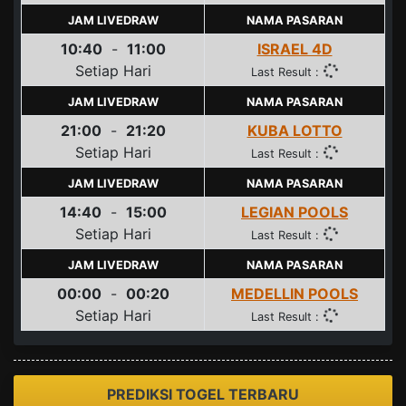
JAM LIVEDRAW
NAMA PASARAN
10:40
-
11:00
ISRAEL 4D
Setiap Hari
Last Result :
JAM LIVEDRAW
NAMA PASARAN
21:00
-
21:20
KUBA LOTTO
Setiap Hari
Last Result :
JAM LIVEDRAW
NAMA PASARAN
14:40
-
15:00
LEGIAN POOLS
Setiap Hari
Last Result :
JAM LIVEDRAW
NAMA PASARAN
00:00
-
00:20
MEDELLIN POOLS
Setiap Hari
Last Result :
PREDIKSI TOGEL TERBARU