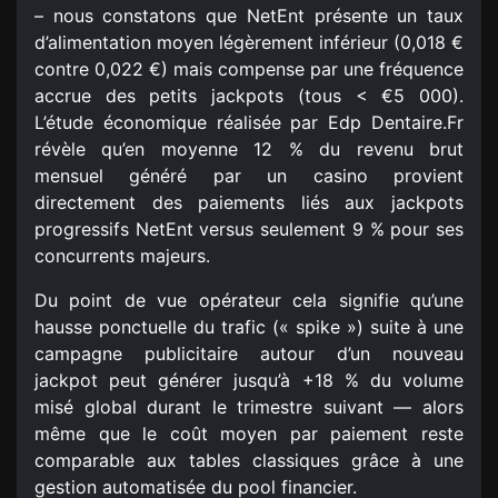
– nous constatons que NetEnt présente un taux
d’alimentation moyen légèrement inférieur (0,018 €
contre 0,022 €) mais compense par une fréquence
accrue des petits jackpots (tous < €5 000).
L’étude économique réalisée par Edp Dentaire.Fr
révèle qu’en moyenne 12 % du revenu brut
mensuel généré par un casino provient
directement des paiements liés aux jackpots
progressifs NetEnt versus seulement 9 % pour ses
concurrents majeurs.
Du point de vue opérateur cela signifie qu’une
hausse ponctuelle du trafic (« spike ») suite à une
campagne publicitaire autour d’un nouveau
jackpot peut générer jusqu’à +18 % du volume
misé global durant le trimestre suivant — alors
même que le coût moyen par paiement reste
comparable aux tables classiques grâce à une
gestion automatisée du pool financier.