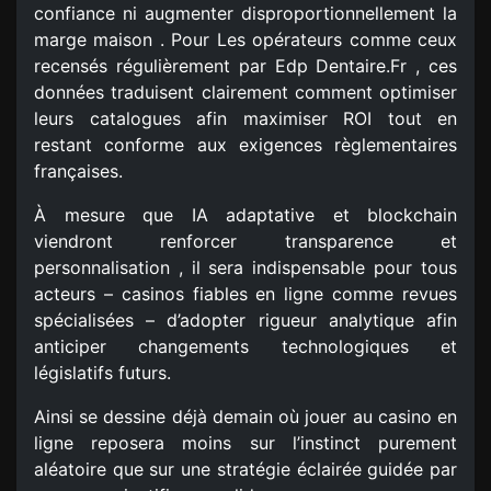
confiance ni augmenter disproportionnellement la
marge maison . Pour Les opérateurs comme ceux
recensés régulièrement par Edp Dentaire.Fr , ces
données traduisent clairement comment optimiser
leurs catalogues afin maximiser ROI tout en
restant conforme aux exigences règlementaires
françaises.
À mesure que IA adaptative et blockchain
viendront renforcer transparence et
personnalisation , il sera indispensable pour tous
acteurs – casinos fiables en ligne comme revues
spécialisées – d’adopter rigueur analytique afin
anticiper changements technologiques et
législatifs futurs.
Ainsi se dessine déjà demain où jouer au casino en
ligne reposera moins sur l’instinct purement
aléatoire que sur une stratégie éclairée guidée par