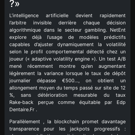
?»
L’intelligence artificielle devient rapidement
l’arbitre invisible derrière chaque décision
algorithmique dans le secteur gambling. NetEnt
explore déjà l’usage de modèles prédictifs
capables d’ajuster dynamiquement la volatilité
selon le profil comportemental détecté chez un
joueur (« adaptive volatility engine »). Un test A/B
mené récemment montre qu’en augmentant
légèrement la variance lorsque le taux de dépôt
journalier dépasse €500…, on obtient un
allongement moyen du temps passé sur site de 12
%, sans détérioration mesurable du taux
Rake‑back perçue comme équitable par Edp
Dentaire.Fr .
Parallèlement , la blockchain promet davantage
transparence pour les jackpots progressifs :