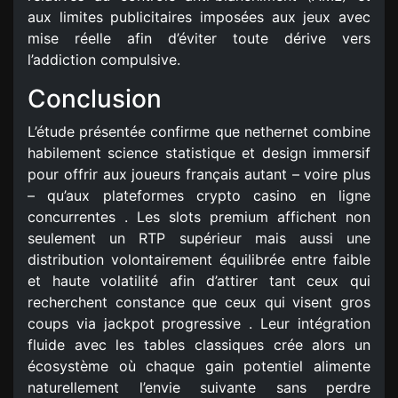
aux limites publicitaires imposées aux jeux avec
mise réelle afin d’éviter toute dérive vers
l’addiction compulsive.
Conclusion
L’étude présentée confirme que nethernet combine
habilement science statistique et design immersif
pour offrir aux joueurs français autant – voire plus
– qu’aux plateformes crypto casino en ligne
concurrentes . Les slots premium affichent non
seulement un RTP supérieur mais aussi une
distribution volontairement équilibrée entre faible
et haute volatilité afin d’attirer tant ceux qui
recherchent constance que ceux qui visent gros
coups via jackpot progressive . Leur intégration
fluide avec les tables classiques crée alors un
écosystème où chaque gain potentiel alimente
naturellement l’envie suivante sans perdre