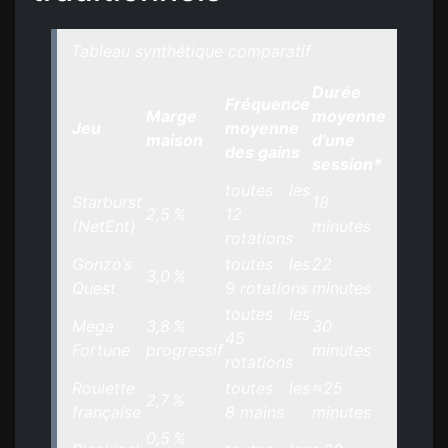
Tableau synthétique comparatif
Durée
Fréquence
Marge
moyenne
Jeu
moyenne
maison
d’une
des gains
session*
toutes les
Starburst
18
2,5 %
12
(NetEnt)
minutes
rotations
Gonzo’s
toutes les
22
3,0 %
Quest
9 rotations
minutes
toutes les
Mega
3,8 %
30
45
Fortune
progressif
minutes
rotations
Roulette
toutes les
≈25
2,7 %
française
8 mains
minutes
0,5 %