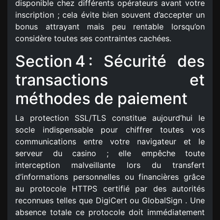
disponible chez différents opérateurs avant votre
inscription ; cela évite bien souvent d’accepter un
bonus attrayant mais peu rentable lorsqu’on
considère toutes ses contraintes cachées.
Section 4 : Sécurité des
transactions et
méthodes de paiement
La protection SSL/TLS constitue aujourd’hui le
socle indispensable pour chiffrer toutes vos
communications entre votre navigateur et le
serveur du casino ; elle empêche toute
interception malveillante lors du transfert
d’informations personnelles ou financières grâce
au protocole HTTPS certifié par des autorités
reconnues telles que DigiCert ou GlobalSign . Une
absence totale ce protocole doit immédiatement