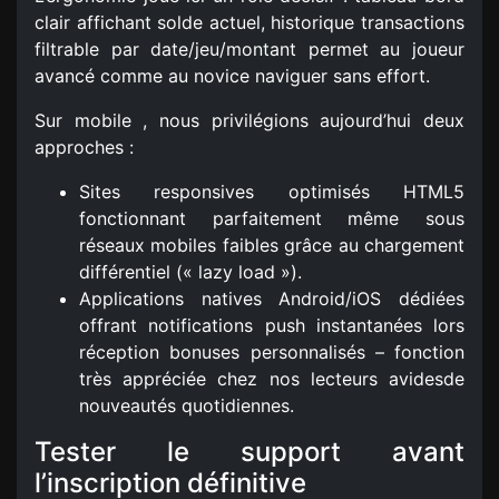
clair affichant solde actuel, historique transactions
filtrable par date/jeu/montant permet au joueur
avancé comme au novice naviguer sans effort.
Sur mobile , nous privilégions aujourd’hui deux
approches :
Sites responsives optimisés HTML5
fonctionnant parfaitement même sous
réseaux mobiles faibles grâce au chargement
différentiel (« lazy load »).
Applications natives Android/iOS dédiées
offrant notifications push instantanées lors
réception bonuses personnalisés – fonction
très appréciée chez nos lecteurs avidesde
nouveautés quotidiennes.​
Tester le support avant
l’inscription définitive