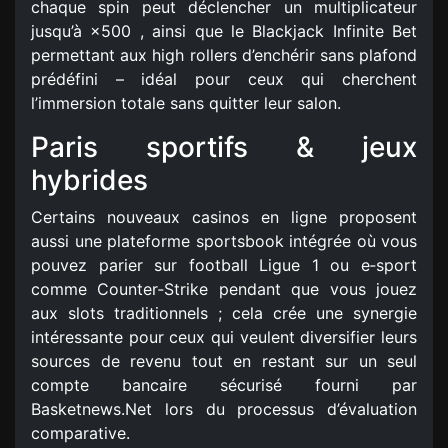
chaque spin peut déclencher un multiplicateur
jusqu’à ×500 , ainsi que le Blackjack Infinite Bet
permettant aux high rollers d’enchérir sans plafond
prédéfini – idéal pour ceux qui cherchent
l’immersion totale sans quitter leur salon.
Paris sportifs & jeux
hybrides
Certains nouveaux casinos en ligne proposent
aussi une plateforme sportsbook intégrée où vous
pouvez parier sur football Ligue 1 ou e‑sport
comme Counter‑Strike pendant que vous jouez
aux slots traditionnels ; cela crée une synergie
intéressante pour ceux qui veulent diversifier leurs
sources de revenu tout en restant sur un seul
compte bancaire sécurisé fourni par
Basketnews.Net lors du processus d’évaluation
comparative.