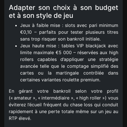
Adapter son choix à son budget
et à son style de jeu
Jeux à faible mise : slots avec pari minimum
€0,10 – parfaits pour tester plusieurs titres
sans trop risquer son bankroll initiale.
Jeux haute mise : tables VIP blackjack avec
limite maximale €5 000 – réservées aux high
rollers capables d’appliquer une stratégie
avancée telle que le comptage simplifié des
cartes ou la martingale contrôlée dans
certaines variantes roulette premium.
En gérant votre bankroll selon votre profil
(« amateur », « intermédiaire », « high roller ») vous
éviterez l’écueil fréquent du chase loss qui conduit
rapidement à une perte totale même sur un jeu au
RTP élevé.