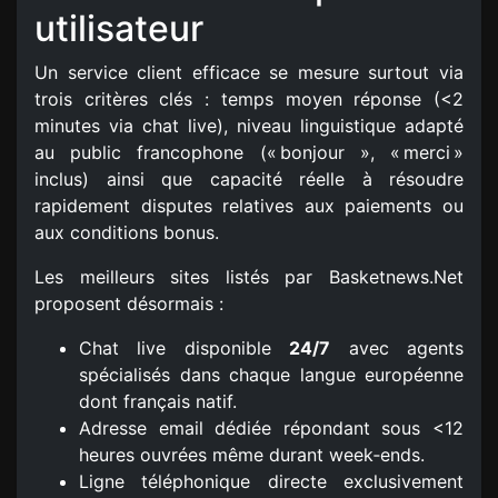
utilisateur
Un service client efficace se mesure surtout via
trois critères clés : temps moyen réponse (<​2
minutes via chat live), niveau linguistique adapté
au public francophone (« bonjour », « merci »
inclus) ainsi que capacité réelle à résoudre
rapidement disputes relatives aux paiements ou
aux conditions bonus.
Les meilleurs sites listés par Basketnews.Net
proposent désormais :
Chat live disponible
24/7
avec agents
spécialisés dans chaque langue européenne
dont français natif.
Adresse email dédiée répondant sous <​12
heures ouvrées même durant week‑ends.
Ligne téléphonique directe exclusivement