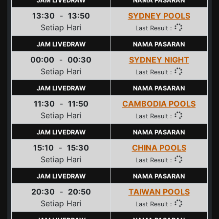
JAM LIVEDRAW
NAMA PASARAN
13:30
-
13:50
SYDNEY POOLS
Setiap Hari
Last Result :
JAM LIVEDRAW
NAMA PASARAN
00:00
-
00:30
SYDNEY NIGHT
Setiap Hari
Last Result :
JAM LIVEDRAW
NAMA PASARAN
11:30
-
11:50
CAMBODIA POOLS
Setiap Hari
Last Result :
JAM LIVEDRAW
NAMA PASARAN
15:10
-
15:30
CHINA POOLS
Setiap Hari
Last Result :
JAM LIVEDRAW
NAMA PASARAN
20:30
-
20:50
TAIWAN POOLS
Setiap Hari
Last Result :