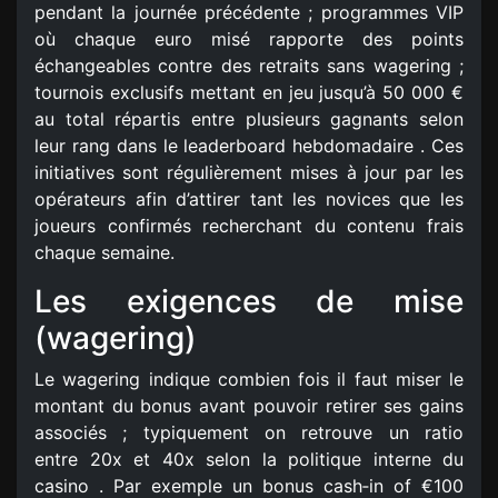
pendant la journée précédente ; programmes VIP
où chaque euro misé rapporte des points
échangeables contre des retraits sans wagering ;
tournois exclusifs mettant en jeu jusqu’à 50 000 €
au total répartis entre plusieurs gagnants selon
leur rang dans le leaderboard hebdomadaire . Ces
initiatives sont régulièrement mises à jour par les
opérateurs afin d’attirer tant les novices que les
joueurs confirmés recherchant du contenu frais
chaque semaine.
Les exigences de mise
(wagering)
Le wagering indique combien fois il faut miser le
montant du bonus avant pouvoir retirer ses gains
associés ; typiquement on retrouve un ratio
entre 20x et 40x selon la politique interne du
casino . Par exemple un bonus cash‑in of €100