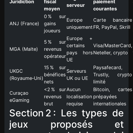
Juridiction
fiscal
paiement
serveur
moyen
courantes
0 % sur
Europe
Carte bancaire
ANJ (France)
gains
uniquement
FR, PayPal, Skrill
joueurs
Europe +
5 % sur
certains
Visa/MasterCard,
MGA (Malte)
revenus
pays hors
Neteller, crypto
opérateur
UE
15 % sur
Paysafecard,
UKGC
Serveurs
bénéfices
Trustly, crypto
(Royaume‑Uni)
UK ou UE
nets
limité
<2 % sur
Aucun
Bitcoin, cartes
Curaçao
revenus
localisation
prépayées
eGaming
brut
requise
internationales
Section 2 : Les types de
jeux proposés et