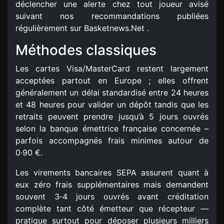
déclencher une alerte chez tout joueur avisé
suivant nos recommandations publiées
régulièrement sur Basketnews.Net .
Méthodes classiques
Les cartes Visa/MasterCard restent largement
acceptées partout en Europe ; elles offrent
généralement un délai standardisé entre 24 heures
et 48 heures pour valider un dépôt tandis que les
retraits peuvent prendre jusqu’à 5 jours ouvrés
selon la banque émettrice française concernée –
parfois accompagnés frais minimes autour de
0·90 €.
Les virements bancaires SEPA assurent quant à
eux zéro frais supplémentaires mais demandent
souvent 3‑4 jours ouvrés avant créditation
complète tant côté émetteur que récepteur —
pratique surtout pour déposer plusieurs milliers