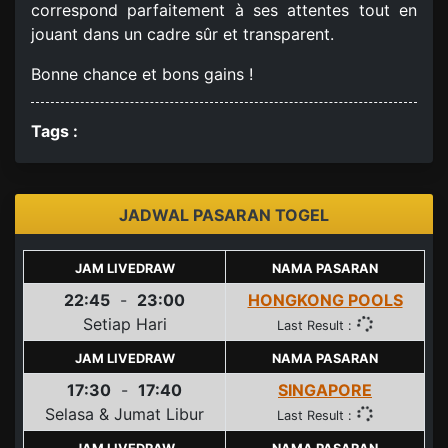
correspond parfaitement à ses attentes tout en
jouant dans un cadre sûr et transparent.
Bonne chance et bons gains !
Tags :
JADWAL PASARAN TOGEL
JAM LIVEDRAW
NAMA PASARAN
22:45
-
23:00
HONGKONG POOLS
Setiap Hari
Last Result :
JAM LIVEDRAW
NAMA PASARAN
17:30
-
17:40
SINGAPORE
Selasa & Jumat Libur
Last Result :