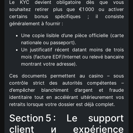
Le KYC devient obligatoire dès que vous
souhaitez retirer plus que €1 000 ou activer
certains bonus spécifiques ; il consiste
généralement à fournir :
Une copie lisible d’une pièce officielle (carte
nationale ou passeport).
Un justificatif récent datant moins de trois
mois (facture EDF/Internet ou relevé bancaire
montrant votre adresse).
Ces documents permettent au casino – sous
contrôle strict des autorités compétentes –
d’empêcher blanchiment d’argent et fraude
identitaire tout en accélérant ultérieurement vos
retraits lorsque votre dossier est déjà complet.
Section 5 : Le support
client и expérience