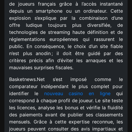
de joueurs français grâce à l’accès instantané
depuis un smartphone ou un ordinateur. Cette
explosion s’explique par la combinaison d’une
offre ludique toujours plus diversifiée, de
technologies de streaming haute définition et de
réglementations européennes qui rassurent le
public. En conséquence, le choix d’un site fiable
n’est plus anodin ; il doit être guidé par des
critères précis afin d’éviter les arnaques et les
mauvaises surprises fiscales.
Basketnews.Net s’est imposé comme le
comparateur indépendant le plus complet pour
identifier le
nouveau casino en ligne
qui
correspond à chaque profil de joueur. Le site teste
les licences, analyse les bonus et vérifie la fluidité
des paiements avant de publier ses classements
mensuels. Grâce à cette expertise reconnue, les
joueurs peuvent consulter des avis impartiaux et