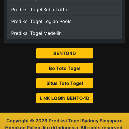
Prediksi Togel Kuba Lotto
Prediksi Togel Legian Pools
Prediksi Togel Medellin
BENTO4D
Bo Toto Togel
Situs Toto Togel
LINK LOGIN BENTO4D
Copyright © 2026 Prediksi Togel Sydney Singapore
Hongkon Paling Jitu di Indonesia, All rights reserved.