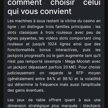
comment choisir celui
qui vous convient
Les machines à sous restent la vitrine du casino en
ligne ; on distingue trois familles principales : les
slots classiques à trois rouleaux avec peu de
lignes payantes, les vidéos slots comportant cinq
rouleaux et jusqu’à 1024 lignes ainsi que des
fonctionnalités bonus interactives, puis les
jackpots progressifs où le gain augmente tant qu’il
n’est pas remporté (exemple : Mega Moolah avec
un jackpot dépassant parfois 20 M€). Pour choisir
judicieusement on regarde le RTP moyen
(généralement entre 94 % et 98 %) et la volatilité
qui détermine la fréquence mais aussi l’amplitude
des gains éventuels.
Les jeux de table offrent quant à eux une
dimension stratégique plus marquée : blackjack